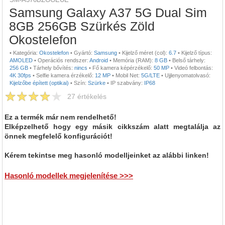
Samsung Galaxy A37 5G Dual Sim
8GB 256GB Szürkés Zöld
Okostelefon
•
Kategória:
Okostelefon
•
Gyártó:
Samsung
•
Kijelző méret (col):
6.7
•
Kijelző típus:
AMOLED
•
Operációs rendszer:
Android
•
Memória (RAM):
8 GB
•
Belső tárhely:
256 GB
•
Tárhely bővítés:
nincs
•
Fő kamera képérzékelő:
50 MP
•
Videó felbontás:
4K 30fps
•
Selfie kamera érzékelő:
12 MP
•
Mobil Net:
5G/LTE
•
Ujjlenyomatolvasó:
Kijelzőbe épített (optikai)
•
Szín:
Szürke
•
IP szabvány:
IP68
27
értékelés
Ez a termék már nem rendelhető!
Elképzelhető hogy egy másik cikkszám alatt megtalálja az
önnek megfelelő konfigurációt!
Kérem tekintse meg hasonló modelljeinket az alábbi linken!
Hasonló modellek megjelenítése >>>