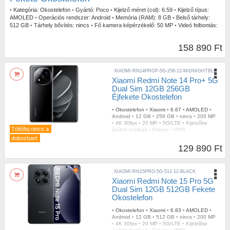
•
Kategória:
Okostelefon
•
Gyártó:
Poco
•
Kijelző méret (col):
6.59
•
Kijelző típus:
AMOLED
•
Operációs rendszer:
Android
•
Memória (RAM):
8 GB
•
Belső tárhely:
512 GB
•
Tárhely bővítés:
nincs
•
Fő kamera képérzékelő:
50 MP
•
Videó felbontás:
4K 60fps
•
Selfie kamera érzékelő:
20 MP
•
Mobil Net:
5G/LTE
•
Ujjlenyomatolvasó:
Kijelzőbe épített (optikai)
•
Szín:
Fekete
•
IP szabvány:
IP68
158 890 Ft
XIAOMI-RN14PROP-5G-256-12-MIDNIGHTBLK
Xiaomi Redmi Note 14 Pro+ 5G
Dual Sim 12GB 256GB
Éjfekete Okostelefon
•
Okostelefon
•
Xiaomi
•
6.67
•
AMOLED
•
Android
•
12 GB
•
256 GB
•
nincs
•
200 MP
•
4K 30fps
•
20 MP
•
5G/LTE
•
Kijelzőbe
Töltőfej nincs a
épített (optikai)
•
Fekete
•
IP68
dobozban!
129 890 Ft
XIAOMI-RN15PRO-5G-512-12-BLACK
Xiaomi Redmi Note 15 Pro 5G
Dual Sim 12GB 512GB Fekete
Okostelefon
•
Okostelefon
•
Xiaomi
•
6.83
•
AMOLED
•
Android
•
12 GB
•
512 GB
•
nincs
•
200 MP
•
4K 30fps
•
20 MP
•
5G/LTE
•
Kijelzőbe