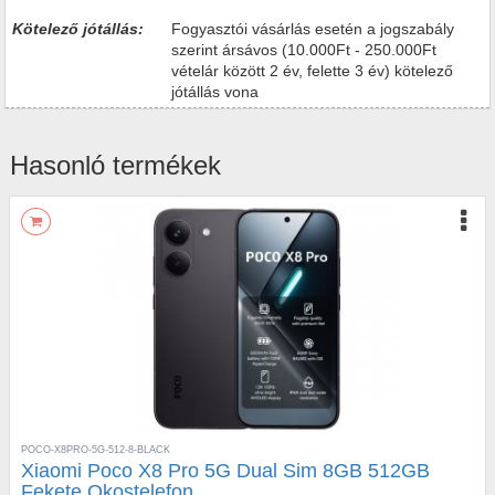
Kötelező jótállás:
Fogyasztói vásárlás esetén a jogszabály
szerint ársávos (10.000Ft - 250.000Ft
vételár között 2 év, felette 3 év) kötelező
jótállás vona
Hasonló termékek
POCO-X8PRO-5G-512-8-BLACK
Xiaomi Poco X8 Pro 5G Dual Sim 8GB 512GB
Fekete Okostelefon