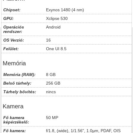
Chipset:
Exynos 1480 (4 nm)
GPU:
Xclipse 530
Operációs
Android
rendszer:
OS Verzió:
16
Felület:
One UI 8.5
Memória
Memória (RAM):
8 GB
Belső tárhely:
256 GB
Tárhely bővítés:
nincs
Kamera
Fő kamera
50 MP
képérzékelő:
Fő kamera:
f/1.8, (wide), 1/1.56", 1.0µm, PDAF, OIS