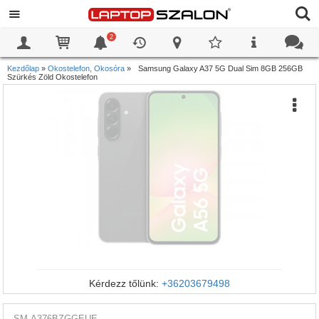
2
0
0
Kezdőlap
»
Okostelefon, Okosóra
»
Samsung Galaxy A37 5G Dual Sim 8GB 256GB
Szürkés Zöld Okostelefon
Kérdezz tőlünk:
+36203679498
SM-A376BZGGEUE