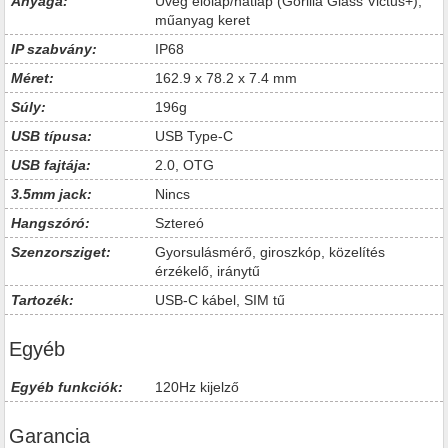
Anyaga:
Üveg előlap/hátlap (Gorilla Glass Victus+),
műanyag keret
IP szabvány:
IP68
Méret:
162.9 x 78.2 x 7.4 mm
Súly:
196g
USB típusa:
USB Type-C
USB fajtája:
2.0, OTG
3.5mm jack:
Nincs
Hangszóró:
Sztereó
Szenzorsziget:
Gyorsulásmérő, giroszkóp, közelítés
érzékelő, iránytű
Tartozék:
USB-C kábel, SIM tű
Egyéb
Egyéb funkciók:
120Hz kijelző
Garancia