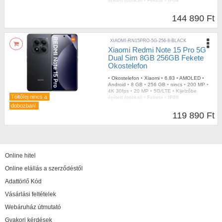
épített (optikai)
•
Fekete
•
IP68
144 890 Ft
XIAOMI-RN15PRO-5G-256-8-BLACK
Xiaomi Redmi Note 15 Pro 5G
Dual Sim 8GB 256GB Fekete
Okostelefon
•
Okostelefon
•
Xiaomi
•
6.83
•
AMOLED
•
Android
•
8 GB
•
256 GB
•
nincs
•
200 MP
•
4K 30fps
•
20 MP
•
5G/LTE
•
Kijelzőbe
Töltőfej nincs a
épített (optikai)
•
Fekete
•
IP68
dobozban!
119 890 Ft
Online hitel
Online elállás a szerződéstől
Adattörlő Kód
Vásárlási feltételek
Webáruház útmutató
Gyakori kérdések