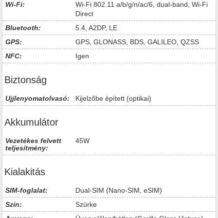
Wi-Fi:
Wi-Fi 802.11 a/b/g/n/ac/6, dual-band, Wi-Fi
Direct
Bluetooth:
5.4, A2DP, LE
GPS:
GPS, GLONASS, BDS, GALILEO, QZSS
NFC:
Igen
Biztonság
Ujjlenyomatolvasó:
Kijelzőbe épített (optikai)
Akkumulátor
Vezetékes felvett
45W
teljesítmény:
Kialakitás
SIM-foglalat:
Dual-SIM (Nano-SIM, eSIM)
Szín:
Szürke