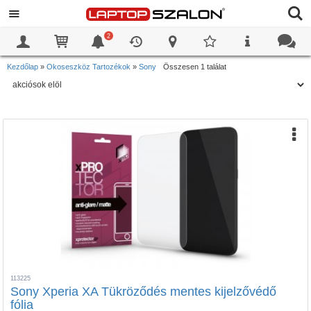
2
0
0
Kezdőlap
»
Okoseszköz Tartozékok
»
Sony
Összesen 1 találat
113225
Sony Xperia XA Tükröződés mentes kijelzővédő
fólia