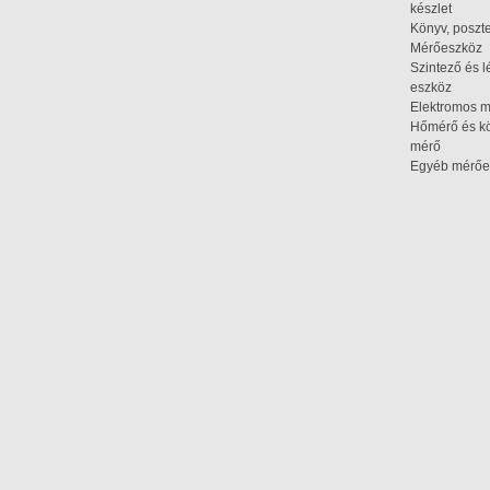
készlet
Könyv, poszte
Mérőeszköz
Szintező és l
eszköz
Elektromos 
Hőmérő és kö
mérő
Egyéb mérőe