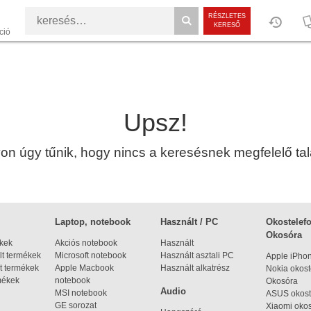
RÉSZLETES
KERESŐ
ció
Upsz!
n úgy tűnik, hogy nincs a keresésnek megfelelő talá
Laptop, notebook
Használt / PC
Okostelefo
Okosóra
ékek
Akciós notebook
Használt
t termékek
Microsoft notebook
Használt asztali PC
Apple iPho
t termékek
Apple Macbook
Használt alkatrész
Nokia okost
mékek
notebook
Okosóra
Audio
MSI notebook
ASUS okost
GE sorozat
Xiaomi okos