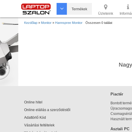
Termékek
Üzleteink
Informá
Kezdőlap
»
Monitor
»
Hannspree Monitor
Összesen 0 találat
Nagyo
Piactér
Online hitel
Bontott term
Újracsomagol
Online elállás a szerződéstől
Csomagsérül
Adattörlő Kód
Használt ter
Vásárlási feltételek
Asztali PC