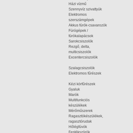
Házi vízmű
Szennyvíz szivattyúk
Elektromos
szerszámgépek
Akkus fúrók-csavarozók
Fúrógépek /
fúrókalapácsok
Sarokcsiszolók
Rezgő, delta,
multicsiszolók
Excentercsiszolók
Szalagcsiszolók
Elektromos fűrészek
Kézi körfűrészek
Gyaluk
Marók
Multifunkciós
készülékek
Mérőműszerek
Ragasztókészülékek,
ragasztórudak
Hőlégfúvók
Festékszórók