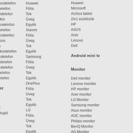
Huawei
ostelefon
Huawei
Microsoft
elefon
Fólia
Archos tablet
stelefon
Tok
2in1 eszközök
fon
Üveg
HP
ostelefon
Egyéb
ASUS
elefon
Xiaomi
Acer
ostelefon
Fólia
Lenovo
bos
Üveg
Dell
n
Tok
kostelefon
Egyéb
Android mini tv
stelefon
Samsung
telefon
Fólia
stelefon
Üveg
Monitor
elefon
Tok
elefon
Egyéb
Dell monitor
OnePlus
Lenovo monitor
sz
Fólia
HP monitor
Üveg
Acer monitor
Tok
LG Monitor
Egyéb
Samsung monitor
z
LG
Asus monitor
hajtó
Fólia
AOC monitor
Üveg
Philips monitor
Tok
BenQ Monitor
Egyéb
AG Monitor