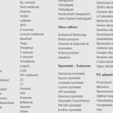
Hangszóró
GL sorozat
Samsung ok
Fejhallgató
Dell notebook
SONY okost
Fülhallgató
Inspiron
Huawei oko
Hordozható Hangszóró
Vostro
LG okostele
Astro Gamer Fejhallgató
Latitude
Motorola ok
XPS
Honor okost
Okos otthon
G sorozat
OnePlus ok
Lenovo notebook
Nyomógom
Kamera & Biztonság
IdeaPad
mobiltelefo
Robot porszívó
Yoga
Blackview o
Szenzor & Kapcsoló &
ThinkPad
Ulefone oko
Konnektor
Y sorozat
Google okos
Robot porszívó
V sorozat
Realme oko
alkatrész
ThinkBook
Cubot okost
Nyomtató - Szkenner
Legion
Oppo okost
LOQ
ya
Samsung nyomtató
PC alkatré
HP notebook
Epson nyomtató
15
ntyűzet
Processzor
Lexmark nyomtató
17
Memória
Canon nyomtató
Pavilion
látor
Merevleme
HP nyomtató
250
ek
Optikai meg
Kyocera nyomtató
Probook
lemez
Videokártya
Nyomtató Toner/Patron
Elitebook
Tartozékok
Hangkártya
RICOH nyomtató
Spectre
ok
Ház
brother nyomtató
Omen