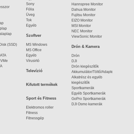
Sony
Hannspree Monitor
esszor
Fólia
Dahua Monitor
Üveg
Fujitsu Monitor
Tok
EIZO Monitor
lap
Egyéb
MSI Monitor
aplap
NEC Monitor
alaplap
Szoftver
ViewSonic Monitor
 Disk (SSD)
MS Windows
Drón & Kamera
MS Office
SATA
Egyéb
Drón
 NVMe
Vírusirtó
DJI
TA
Drón kiegészítők
Televízió
Akkumulátor/Töltő/Adapter
Alkatrész és egyéb
kiegészítők
Kifutott termékek
Sportkamerák
Egyéb Sportkamerák
Sport és Fitness
GoPro Sportkamerák
DJI Osmo kamerák
Elektromos roller
Fitness
Fitnessgép