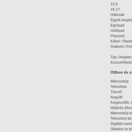
15.6
16-17
Hátizsák
Egyéb kiegés
Egérpad
Hűtőpad
Playseat
Kábel / Átala
Dokkoló / Port
Táp / Adapter
Konzol/Állvá
Otthon és 
Mikroszkóp
Teleszkóp
Távcső
Nagyító
Kiegészítők, 
Időjárás áll
Mikroszkóp t
Teleszkóp tar
Digitális kam
Oktatási és k