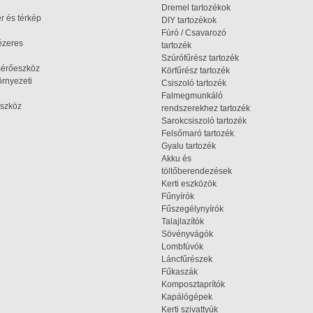
Dremel tartozékok
r és térkép
DIY tartozékok
Fúró / Csavarozó
ézeres
tartozék
Szúrófűrész tartozék
mérőeszköz
Körfűrész tartozék
rnyezeti
Csiszoló tartozék
Falmegmunkáló
szköz
rendszerekhez tartozék
Sarokcsiszoló tartozék
Felsőmaró tartozék
Gyalu tartozék
Akku és
töltőberendezések
Kerti eszközök
Fűnyírók
Fűszegélynyírók
Talajlazítók
Sövényvágók
Lombfúvók
Láncfűrészek
Fűkaszák
Komposztaprítók
Kapálógépek
Kerti szivattyúk