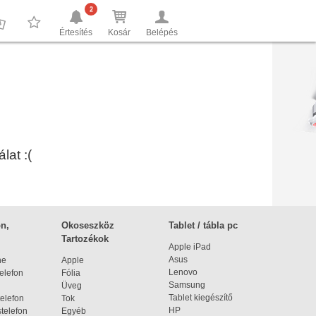
2
Értesítés
Kosár
Belépés
0
0
lat :(
n,
Okoseszköz
Tablet / tábla pc
Tartozékok
Apple iPad
Asus
ne
Apple
Lenovo
elefon
Fólia
Samsung
Üveg
Tablet kiegészítő
elefon
Tok
HP
telefon
Egyéb