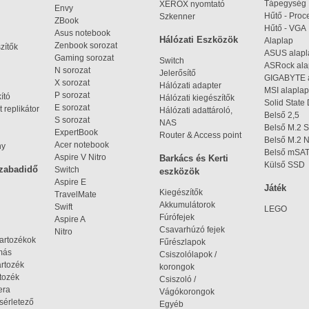
Tápegység
XEROX nyomtató
Envy
Hűtő - Proc
Szkenner
ZBook
Hűtő - VGA
Asus notebook
Hálózati Eszközök
Alaplap
Zenbook sorozat
zítők
ASUS alap
Gaming sorozat
Switch
ASRock al
N sorozat
Jelerősítő
GIGABYTE 
X sorozat
Hálózati adapter
MSI alaplap
P sorozat
kító
Hálózati kiegészítők
Solid State
E sorozat
 replikátor
Hálózati adattároló,
Belső 2,5
S sorozat
NAS
Belső M.2 
ExpertBook
Router & Access point
Belső M.2
Acer notebook
ny
Belső mSA
Aspire V Nitro
Barkács és Kerti
Külső SSD
szabadidő
Switch
eszközök
Aspire E
Játék
Kiegészítők
TravelMate
Akkumulátorok
Swift
LEGO
Fúrófejek
Aspire A
Csavarhúzó fejek
Nitro
tartozékok
Fűrészlapok
omás
Csiszolólapok /
artozék
korongok
tozék
Csiszoló /
era
Vágókorongok
ísérletező
Egyéb