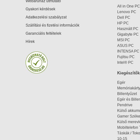
Webáruház útmutató
All in One PC
Gyakori kérdések
Lenovo PC
Adatkezelési szabályzat
Dell PC
HP PC
Szállítási és fizetési információk
Használt PC
Garanciális feltételek
Gigabyte PC
MSI PC
Hírek
ASUS PC
INTENSA PC
Fujitsu PC
Intel® PC
Kiegészítők
Egér
Memóriakárt
Billentyűzet
Egér és Bille
Pendrive
Külső akkumu
Gamer Szék
Külső merev
Mobiltelefon 
Táskák / Tok
10-15