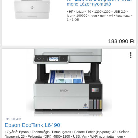
mono Lézer nyomtató
•
HP
•
Lézer
•
40
•
1200x1200
•
USB 2.0
•
Igen
•
100000
•
Igen
•
nem
•
A4
•
Automata
•
1
•
1 GB
183 090 Ft
C11CJ88403
Epson EcoTank L6490
•
Gyártó:
Epson
•
Technológia:
Tintasugaras
•
Fekete-Fehér (lap/perc):
37
•
Színes
(lap/perc):
23
•
Felbontás (DPI):
4800x1200
•
USB:
Van
•
Wi-Fi nyomtatás:
Igen
•