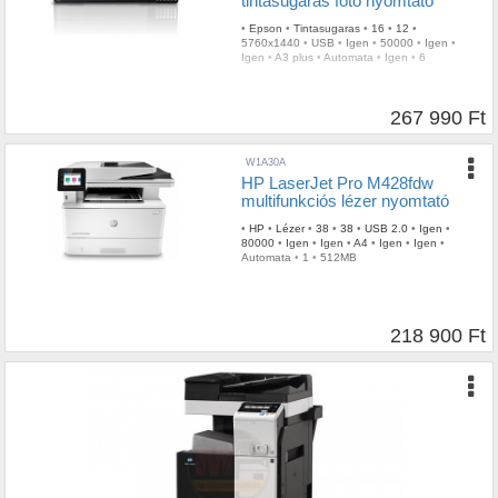
tintasugaras fotó nyomtató
•
Epson
•
Tintasugaras
•
16
•
12
•
5760x1440
•
USB
•
Igen
•
50000
•
Igen
•
Igen
•
A3 plus
•
Automata
•
Igen
•
6
267 990 Ft
W1A30A
HP LaserJet Pro M428fdw
multifunkciós lézer nyomtató
•
HP
•
Lézer
•
38
•
38
•
USB 2.0
•
Igen
•
80000
•
Igen
•
Igen
•
A4
•
Igen
•
Igen
•
Automata
•
1
•
512MB
218 900 Ft