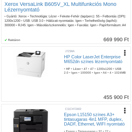
Xerox VersaLink B605V_XL Multifunkciós Mono
Lézernyomtató
•
Gyártó:
Xerox
•
Technológia:
Lézer
•
Fekete-Fehér (lap/perc):
55
•
Felbontás (DPI):
1200x1200
•
USB:
USB 3.0
•
Hálózati nyomtatás:
Igen
•
Terhelhetőség (lap/hó):
300000
•
RJ45:
Igen
•
Másolás/szkennelés:
Igen
•
Faxolás:
Igen
•
Papírformátum:
A4
•
ADF:
Igen
•
DADF:
Igen
•
Duplex nyomtatás:
Automata
•
Beépített kártyaolvasó:
Igen
•
Toner/patron szám:
1
•
Memória:
2 GB
669 990 Ft
Raktáron
J7Z99A
HP Color LaserJet Enterprise
M652dn színes lézernyomtató
•
HP
•
Lézer
•
47
•
47
•
1200x1200
•
USB
2.0
•
Igen
•
100000
•
Igen
•
A4
•
4
•
1024MB
455 900 Ft
C11CH72402
Epson L15150 színes A3+
tintasugaras 4in1 MFP, duplex,
DADF, Ethernet, WIFI nyomtató
•
Epson
•
Tintasugaras
•
32
•
22
•