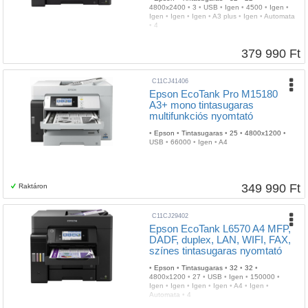
4800x2400
•
3
•
USB
•
Igen
•
4500
•
Igen
•
Igen
•
Igen
•
Igen
•
A3 plus
•
Igen
•
Automata
•
4
379 990 Ft
C11CJ41406
Epson EcoTank Pro M15180
A3+ mono tintasugaras
multifunkciós nyomtató
•
Epson
•
Tintasugaras
•
25
•
4800x1200
•
USB
•
66000
•
Igen
•
A4
349 990 Ft
Raktáron
C11CJ29402
Epson EcoTank L6570 A4 MFP,
DADF, duplex, LAN, WIFI, FAX,
színes tintasugaras nyomtató
•
Epson
•
Tintasugaras
•
32
•
32
•
4800x1200
•
27
•
USB
•
Igen
•
150000
•
Igen
•
Igen
•
Igen
•
Igen
•
A4
•
Igen
•
Automata
•
4