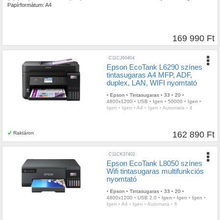
Papírformátum:
A4
169 990 Ft
C11CJ60404
Epson EcoTank L6290 színes
tintasugaras A4 MFP, ADF,
duplex, LAN, WIFI nyomtató
•
Epson
•
Tintasugaras
•
33
•
20
•
4800x1200
•
USB
•
Igen
•
50000
•
Igen
•
Igen
•
Igen
•
A4
•
Igen
•
Automata
•
4
162 890 Ft
Raktáron
C11CK37402
Epson EcoTank L8050 színes
Wifi tintasugaras multifunkciós
nyomtató
•
Epson
•
Tintasugaras
•
33
•
20
•
4800x1200
•
USB 2.0
•
Igen
•
Igen
•
Igen
•
Igen
•
A4
•
Igen
•
Automata
•
6