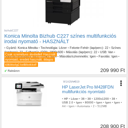
bizhubC227
Konica Minolta Bizhub C227 színes multifunkciós
irodai nyomató - HASZNÁLT
•
Gyártó:
Konica Minolta
•
Technológia:
Lézer
•
Fekete-Fehér (lap/perc):
22
•
Színes
(lap/perc):
22
•
Felbontás (DPI):
1800x600
•
Másolás (lap/perc):
22
•
USB:
Van
•
Csak személyes átvétellel! Használt
Hálózati nyomtatás:
Igen
•
RJ45:
Igen
•
Másolás/szkennelés:
Igen
•
Faxolás:
Igen
•
nyomtató, eredeti használt, átlagos
Papírformátum:
A3
•
ADF:
Igen
•
DADF:
Igen
•
Duplex nyomtatás:
Automata
•
töltöttségű kellékekkel!
Toner/patron szám:
4
•
Memória:
2 GB
209 990 Ft
Raktáron
W1A29A#B19
HP LaserJet Pro M428FDN
multifunkciós nyomtató
•
HP
•
Lézer
•
38
•
38
•
1200x1200
•
38
•
USB 2.0
•
Igen
•
80000
•
Igen
•
Igen
•
Igen
•
A4
•
Igen
•
Automata
•
2
•
512MB
208 900 Ft