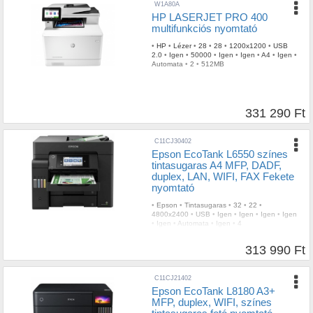
W1A80A
HP LASERJET PRO 400
multifunkciós nyomtató
•
HP
•
Lézer
•
28
•
28
•
1200x1200
•
USB
2.0
•
Igen
•
50000
•
Igen
•
Igen
•
A4
•
Igen
•
Automata
•
2
•
512MB
331 290 Ft
C11CJ30402
Epson EcoTank L6550 színes
tintasugaras A4 MFP, DADF,
duplex, LAN, WIFI, FAX Fekete
nyomtató
•
Epson
•
Tintasugaras
•
32
•
22
•
4800x2400
•
USB
•
Igen
•
Igen
•
Igen
•
Igen
•
Igen
•
Automata
•
Igen
•
4
313 990 Ft
C11CJ21402
Epson EcoTank L8180 A3+
MFP, duplex, WIFI, színes