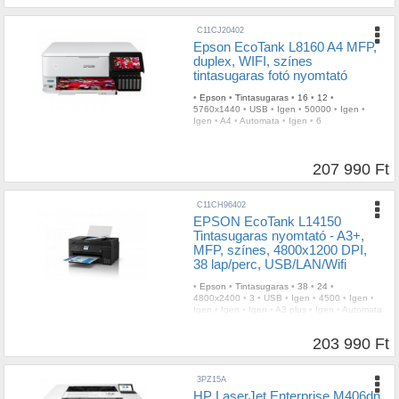
C11CJ20402
Epson EcoTank L8160 A4 MFP,
duplex, WIFI, színes
tintasugaras fotó nyomtató
•
Epson
•
Tintasugaras
•
16
•
12
•
5760x1440
•
USB
•
Igen
•
50000
•
Igen
•
Igen
•
A4
•
Automata
•
Igen
•
6
207 990 Ft
C11CH96402
EPSON EcoTank L14150
Tintasugaras nyomtató - A3+,
MFP, színes, 4800x1200 DPI,
38 lap/perc, USB/LAN/Wifi
•
Epson
•
Tintasugaras
•
38
•
24
•
4800x2400
•
3
•
USB
•
Igen
•
4500
•
Igen
•
Igen
•
Igen
•
Igen
•
A3 plus
•
Igen
•
Automata
•
4
203 990 Ft
3PZ15A
HP LaserJet Enterprise M406dn