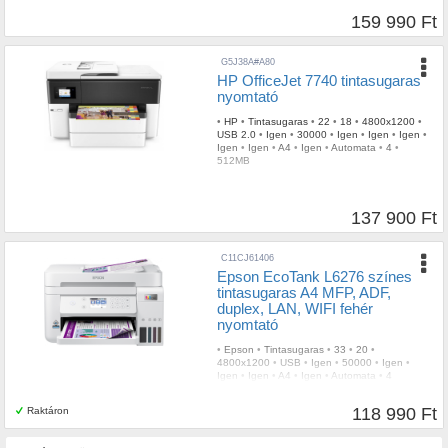
159 990 Ft
G5J38A#A80
HP OfficeJet 7740 tintasugaras
nyomtató
•
HP
•
Tintasugaras
•
22
•
18
•
4800x1200
•
USB 2.0
•
Igen
•
30000
•
Igen
•
Igen
•
Igen
•
Igen
•
Igen
•
A4
•
Igen
•
Automata
•
4
•
512MB
137 900 Ft
C11CJ61406
Epson EcoTank L6276 színes
tintasugaras A4 MFP, ADF,
duplex, LAN, WIFI fehér
nyomtató
•
Epson
•
Tintasugaras
•
33
•
20
•
4800x1200
•
USB
•
Igen
•
50000
•
Igen
•
Igen
•
Igen
•
A4
•
Igen
•
Automata
•
4
118 990 Ft
Raktáron