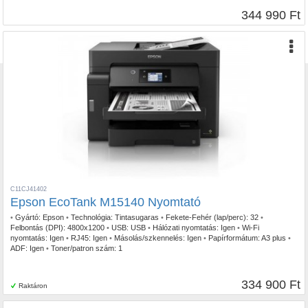
344 990 Ft
C11CJ41402
Epson EcoTank M15140 Nyomtató
•
Gyártó:
Epson
•
Technológia:
Tintasugaras
•
Fekete-Fehér (lap/perc):
32
•
Felbontás (DPI):
4800x1200
•
USB:
USB
•
Hálózati nyomtatás:
Igen
•
Wi-Fi
nyomtatás:
Igen
•
RJ45:
Igen
•
Másolás/szkennelés:
Igen
•
Papírformátum:
A3 plus
•
ADF:
Igen
•
Toner/patron szám:
1
334 900 Ft
Raktáron