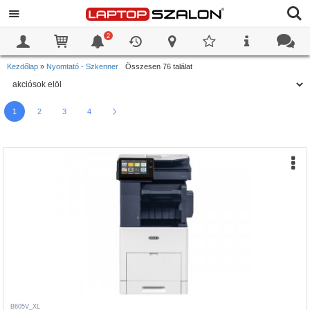
2
0
0
Kezdőlap
»
Nyomtató - Szkenner
Összesen 76 találat
1
2
3
4
B605V_XL