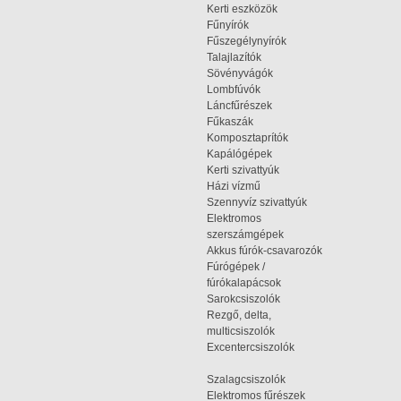
Kerti eszközök
Fűnyírók
Fűszegélynyírók
Talajlazítók
Sövényvágók
Lombfúvók
Láncfűrészek
Fűkaszák
Komposztaprítók
Kapálógépek
Kerti szivattyúk
Házi vízmű
Szennyvíz szivattyúk
Elektromos
szerszámgépek
Akkus fúrók-csavarozók
Fúrógépek /
fúrókalapácsok
Sarokcsiszolók
Rezgő, delta,
multicsiszolók
Excentercsiszolók
Szalagcsiszolók
Elektromos fűrészek