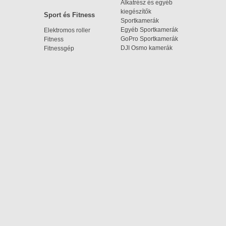
Alkatrész és egyéb
kiegészítők
Sport és Fitness
Sportkamerák
Egyéb Sportkamerák
Elektromos roller
GoPro Sportkamerák
Fitness
DJI Osmo kamerák
Fitnessgép