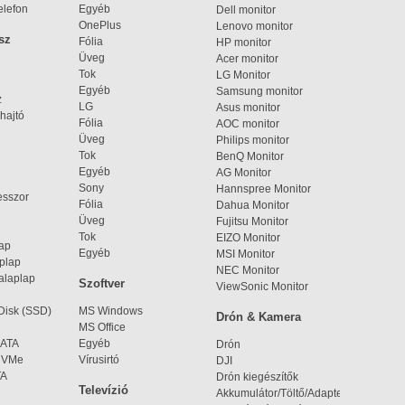
elefon
Egyéb
Dell monitor
OnePlus
Lenovo monitor
sz
Fólia
HP monitor
Üveg
Acer monitor
Tok
LG Monitor
Egyéb
Samsung monitor
z
LG
Asus monitor
hajtó
Fólia
AOC monitor
Üveg
Philips monitor
Tok
BenQ Monitor
Egyéb
AG Monitor
Sony
Hannspree Monitor
esszor
Fólia
Dahua Monitor
Üveg
Fujitsu Monitor
Tok
EIZO Monitor
lap
Egyéb
MSI Monitor
aplap
NEC Monitor
alaplap
Szoftver
ViewSonic Monitor
 Disk (SSD)
MS Windows
Drón & Kamera
MS Office
SATA
Egyéb
Drón
 NVMe
Vírusirtó
DJI
TA
Drón kiegészítők
Televízió
Akkumulátor/Töltő/Adapter