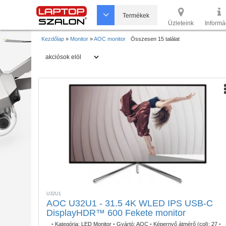
Termékek
Üzleteink
Informá
Kezdőlap
»
Monitor
»
AOC monitor
Összesen 15 találat
U32U1
AOC U32U1 - 31.5 4K WLED IPS USB-C
DisplayHDR™ 600 Fekete monitor
•
Kategória:
LED Monitor
•
Gyártó:
AOC
•
Képernyő átmérő (col):
27
•