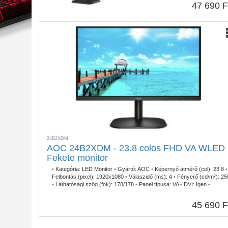
47 690 F
24B2XDM
AOC 24B2XDM - 23.8 colos FHD VA WLED
Fekete monitor
•
Kategória:
LED Monitor
•
Gyártó:
AOC
•
Képernyő átmérő (col):
23.8
•
Felbontás (pixel):
1920x1080
•
Válaszidő (ms):
4
•
Fényerő (cd/m²):
25
•
Láthatósági szög (fok):
178/178
•
Panel típusa:
VA
•
DVI:
Igen
•
VGA/D-SUB:
Igen
•
Fali rögzítés:
Igen
•
Beépített tápegység:
Igen
•
Szín:
Fekete
•
Képfrissítés (Hz):
75
•
Garancia:
3 év
45 690 F