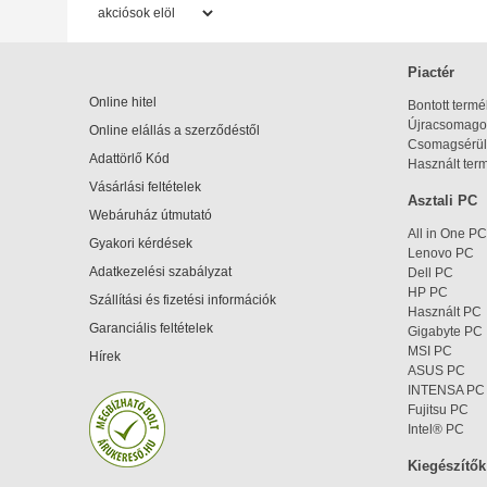
Piactér
Online hitel
Bontott term
Újracsomagol
Online elállás a szerződéstől
Csomagsérül
Adattörlő Kód
Használt ter
Vásárlási feltételek
Asztali PC
Webáruház útmutató
All in One PC
Gyakori kérdések
Lenovo PC
Adatkezelési szabályzat
Dell PC
HP PC
Szállítási és fizetési információk
Használt PC
Garanciális feltételek
Gigabyte PC
MSI PC
Hírek
ASUS PC
INTENSA PC
Fujitsu PC
Intel® PC
Kiegészítők