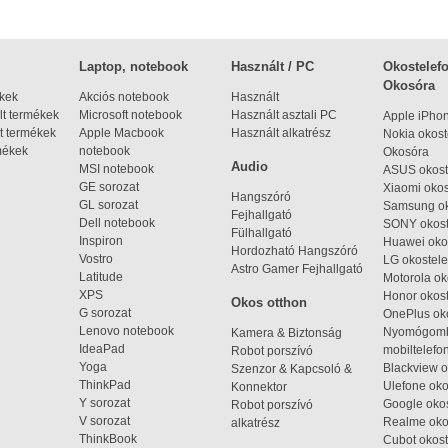
Laptop, notebook
Használt / PC
Okostelefo
Okosóra
ékek
Akciós notebook
Használt
t termékek
Microsoft notebook
Használt asztali PC
Apple iPho
t termékek
Apple Macbook
Használt alkatrész
Nokia okost
mékek
notebook
Okosóra
Audio
MSI notebook
ASUS okost
GE sorozat
Xiaomi okos
Hangszóró
GL sorozat
Samsung ok
Fejhallgató
Dell notebook
SONY okost
Fülhallgató
Inspiron
Huawei oko
Hordozható Hangszóró
Vostro
LG okostele
Astro Gamer Fejhallgató
Latitude
Motorola ok
XPS
Honor okost
Okos otthon
G sorozat
OnePlus ok
Lenovo notebook
Nyomógom
Kamera & Biztonság
IdeaPad
mobiltelefo
Robot porszívó
Yoga
Blackview o
Szenzor & Kapcsoló &
ThinkPad
Ulefone oko
Konnektor
Y sorozat
Google okos
Robot porszívó
V sorozat
Realme oko
alkatrész
ThinkBook
Cubot okost