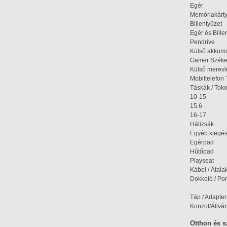
Egér
Memóriakárt
Billentyűzet
Egér és Bille
Pendrive
Külső akkumu
Gamer Szék
Külső merev
Mobiltelefon 
Táskák / Tok
10-15
15.6
16-17
Hátizsák
Egyéb kiegés
Egérpad
Hűtőpad
Playseat
Kábel / Átala
Dokkoló / Port
Táp / Adapter
Konzol/Állvá
Otthon és 