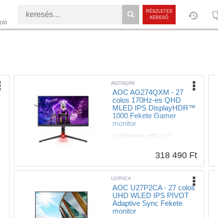
RÉSZLETES
KERESŐ
ció
AG274QXM
AOC AG274QXM - 27
colos 170Hz-es QHD
MLED IPS DisplayHDR™
1000 Fekete Gamer
monitor
•
LED Monitor
•
AOC
•
27
•
2560x1440
•
1
•
600
•
178/178
•
IPS
•
Igen
•
Igen
•
Igen
•
Igen
•
318 490 Ft
Igen
•
Igen
•
Igen
•
Fekete
•
FreeSync Premium
•
170
•
3 év
U27P2CA
AOC U27P2CA - 27 colos
UHD WLED IPS PIVOT
Adaptive Sync Fekete
monitor