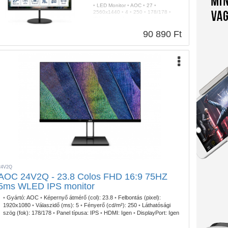
•
LED Monitor
•
AOC
•
27
•
2560x1440
•
4
•
250
•
178/178
•
IPS
•
Igen
•
Igen
•
Igen
•
Igen
•
Fekete
•
75
•
3 év
90 890 Ft
24V2Q
AOC 24V2Q - 23.8 Colos FHD 16:9 75HZ
5ms WLED IPS monitor
•
Gyártó:
AOC
•
Képernyő átmérő (col):
23.8
•
Felbontás (pixel):
1920x1080
•
Válaszidő (ms):
5
•
Fényerő (cd/m²):
250
•
Láthatósági
szög (fok):
178/178
•
Panel típusa:
IPS
•
HDMI:
Igen
•
DisplayPort:
Igen
•
Szín:
Fekete
•
FreeSync:
Igen
•
Képfrissítés (Hz):
75
•
Garancia:
3 év