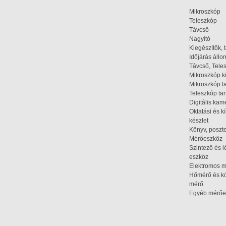
Mikroszkóp
Teleszkóp
Távcső
Nagyító
Kiegészítők, 
Időjárás áll
Távcső, Tele
Mikroszkóp k
Mikroszkóp t
Teleszkóp tar
Digitális kam
Oktatási és k
készlet
Könyv, poszte
Mérőeszköz
Szintező és l
eszköz
Elektromos 
Hőmérő és kö
mérő
Egyéb mérőe