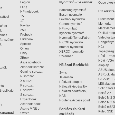
Nyomtató - Szkenner
Legion
Oppo okost
LOQ
ya
Samsung nyomtató
PC alkatré
HP notebook
Epson nyomtató
15
ntyűzet
Processzor
Lexmark nyomtató
17
Memória
Canon nyomtató
Pavilion
látor
Merevleme
HP nyomtató
250
ek
Optikai meg
Kyocera nyomtató
Probook
lemez
Videokártya
Nyomtató Toner/Patron
Elitebook
Tartozékok
Hangkártya
RICOH nyomtató
Spectre
ok
Ház
brother nyomtató
Omen
Tápegység
XEROX nyomtató
Envy
Hűtő - Proc
Szkenner
ZBook
Hűtő - VGA
Asus notebook
Hálózati Eszközök
Alaplap
Zenbook sorozat
zítők
ASUS alap
Gaming sorozat
Switch
ASRock al
N sorozat
Jelerősítő
GIGABYTE 
X sorozat
Hálózati adapter
MSI alaplap
P sorozat
kító
Hálózati kiegészítők
Solid State
E sorozat
 replikátor
Hálózati adattároló,
Belső 2,5
S sorozat
NAS
Belső M.2 
ExpertBook
Router & Access point
Belső M.2
Acer notebook
ny
Belső mSA
Aspire V Nitro
Barkács és Kerti
Külső SSD
szabadidő
Switch
eszközök