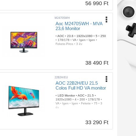
56 990 Ft
M2470SWH
Aoc M2470SWH - MVA
23,6 Monitor
•
AOC
•
23.6
•
1920x1080
•
5
•
250
•
178/178
•
VA
•
Igen
•
Igen
•
Fekete-Piros
•
3 év
38 490 Ft
22B2H/EU
AOC 22B2H/EU 21.5
Colos Full HD VA monitor
•
LED Monitor
•
AOC
•
21.5
•
1920x1080
•
4
•
200
•
178/178
•
VA
•
Igen
•
Igen
•
Fekete
•
75
•
3
év
33 290 Ft