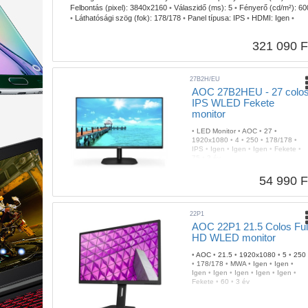
Felbontás (pixel):
3840x2160
•
Válaszidő (ms):
5
•
Fényerő (cd/m²):
60
•
Láthatósági szög (fok):
178/178
•
Panel típusa:
IPS
•
HDMI:
Igen
•
DisplayPort:
Igen
•
Beépített hangszóró:
Igen
•
Pivot (Forgatható):
Igen
Fali rögzítés:
Igen
•
Szín:
Ezüst-Fekete
•
Képfrissítés (Hz):
60
•
321 090 F
Garancia:
3 év
27B2H/EU
AOC 27B2HEU - 27 colo
IPS WLED Fekete
monitor
•
LED Monitor
•
AOC
•
27
•
1920x1080
•
4
•
250
•
178/178
•
IPS
•
Igen
•
Igen
•
Igen
•
Fekete
•
75
•
3 év
54 990 F
22P1
AOC 22P1 21.5 Colos Ful
HD WLED monitor
•
AOC
•
21.5
•
1920x1080
•
5
•
250
•
178/178
•
MWA
•
Igen
•
Igen
•
Igen
•
Igen
•
Igen
•
Igen
•
Igen
•
Fekete
•
60
•
3 év