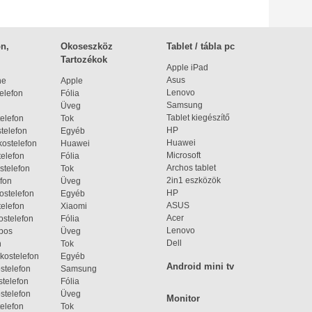
n,
Okoseszköz
Tablet / tábla pc
Tartozékok
Apple iPad
Asus
ne
Apple
Lenovo
elefon
Fólia
Samsung
Üveg
Tablet kiegészítő
elefon
Tok
HP
telefon
Egyéb
Huawei
ostelefon
Huawei
Microsoft
elefon
Fólia
Archos tablet
stelefon
Tok
2in1 eszközök
fon
Üveg
HP
ostelefon
Egyéb
ASUS
elefon
Xiaomi
Acer
ostelefon
Fólia
Lenovo
bos
Üveg
Dell
n
Tok
kostelefon
Egyéb
Android mini tv
stelefon
Samsung
telefon
Fólia
stelefon
Üveg
Monitor
elefon
Tok