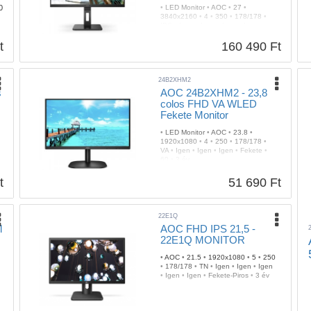
0
•
LED Monitor
•
AOC
•
27
•
3840x2160
•
4
•
350
•
178/178
•
IPS
•
Igen
•
Igen
•
Igen
•
Igen
•
•
Igen
•
Igen
•
Fekete
•
75
•
3 év
t
160 490 Ft
24B2XHM2
s
AOC 24B2XHM2 - 23,8
colos FHD VA WLED
Fekete Monitor
•
LED Monitor
•
AOC
•
23.8
•
1920x1080
•
4
•
250
•
178/178
•
VA
•
Igen
•
Igen
•
Igen
•
Fekete
•
60
•
3 év
t
51 690 Ft
22E1Q
l
AOC FHD IPS 21,5 -
22E1Q MONITOR
•
AOC
•
21.5
•
1920x1080
•
5
•
250
•
178/178
•
TN
•
Igen
•
Igen
•
Igen
•
Igen
•
Igen
•
Fekete-Piros
•
3 év