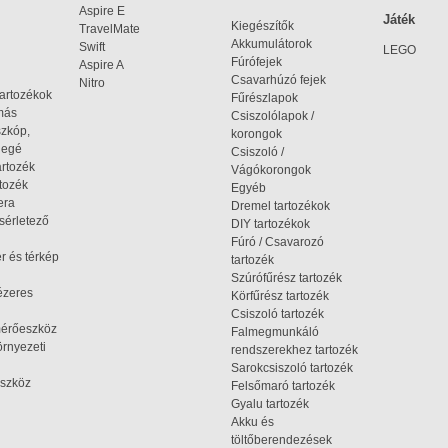
Aspire E
Játék
Kiegészítők
TravelMate
Akkumulátorok
Swift
LEGO
Fúrófejek
Aspire A
Csavarhúzó fejek
Nitro
tartozékok
Fűrészlapok
omás
Csiszolólapok /
szkóp,
korongok
iegé
Csiszoló /
artozék
Vágókorongok
tozék
Egyéb
era
Dremel tartozékok
ísérletező
DIY tartozékok
Fúró / Csavarozó
r és térkép
tartozék
Szúrófűrész tartozék
ézeres
Körfűrész tartozék
Csiszoló tartozék
mérőeszköz
Falmegmunkáló
rnyezeti
rendszerekhez tartozék
Sarokcsiszoló tartozék
szköz
Felsőmaró tartozék
Gyalu tartozék
Akku és
töltőberendezések