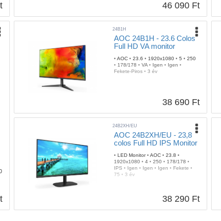
t
46 090 Ft
24B1H
AOC 24B1H - 23.6 Colos
Full HD VA monitor
•
AOC
•
23.6
•
1920x1080
•
5
•
250
•
178/178
•
VA
•
Igen
•
Igen
•
Fekete-Piros
•
3 év
38 690 Ft
24B2XH/EU
AOC 24B2XH/EU - 23,8
colos Full HD IPS Monitor
•
LED Monitor
•
AOC
•
23.8
•
1920x1080
•
4
•
250
•
178/178
•
IPS
•
Igen
•
Igen
•
Igen
•
Fekete
•
0
75
•
3 év
t
38 290 Ft