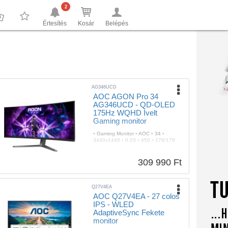
2
Értesítés
Kosár
Belépés
0
0
AG346UCD
AOC AGON Pro 34
AG346UCD - QD-OLED
175Hz WQHD Ívelt
Gaming monitor
•
Gaming Monitor
•
AOC
•
34
•
3440x1440
•
0.03
•
450
•
178/178
•
QD-OLED
•
Igen
•
Igen
•
3x USB
3.2
•
Igen
•
Fekete
•
Igen
•
175
•
3
év
309 990 Ft
Q27V4EA
AOC Q27V4EA - 27 colos
IPS - WLED
AdaptiveSync Fekete
monitor