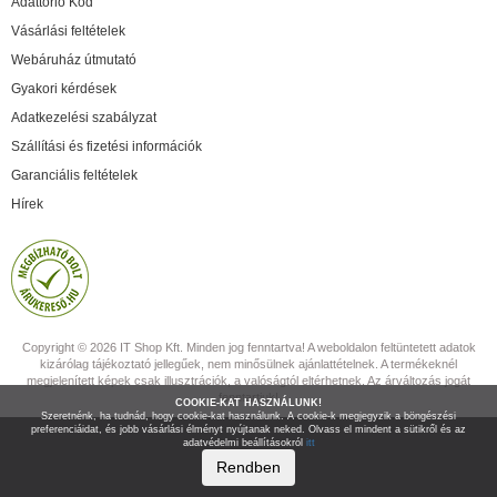
Adattörlő Kód
Vásárlási feltételek
Webáruház útmutató
Gyakori kérdések
Adatkezelési szabályzat
Szállítási és fizetési információk
Garanciális feltételek
Hírek
Copyright © 2026 IT Shop Kft. Minden jog fenntartva! A weboldalon feltüntetett adatok
kizárólag tájékoztató jellegűek, nem minősülnek ajánlattételnek. A termékeknél
megjelenített képek csak illusztrációk, a valóságtól eltérhetnek. Az árváltozás jogát
fenntartjuk!
COOKIE-KAT HASZNÁLUNK!
Szeretnénk, ha tudnád, hogy cookie-kat használunk. A cookie-k megjegyzik a böngészési
preferenciáidat, és jobb vásárlási élményt nyújtanak neked. Olvass el mindent a sütikről és az
adatvédelmi beállításokról
itt
Rendben