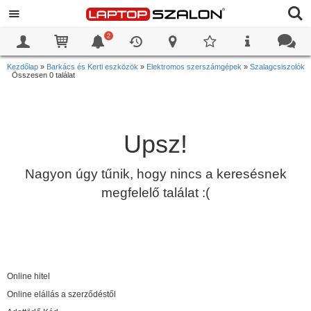
2
0
0
Kezdőlap
»
Barkács és Kerti eszközök
»
Elektromos szerszámgépek
»
Szalagcsiszolók
Összesen 0 találat
Upsz!
Nagyon úgy tűnik, hogy nincs a keresésnek
megfelelő találat :(
Online hitel
Online elállás a szerződéstől