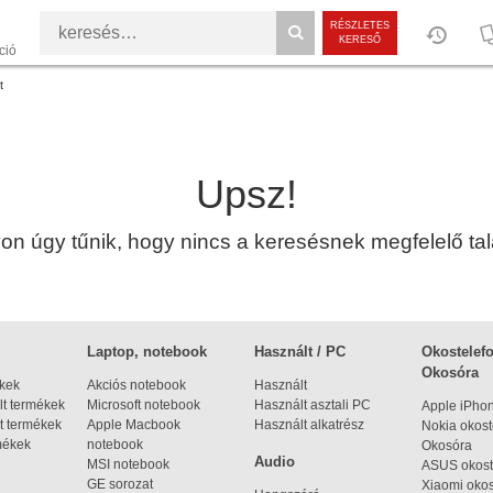
RÉSZLETES
KERESŐ
ció
t
Upsz!
n úgy tűnik, hogy nincs a keresésnek megfelelő talá
Laptop, notebook
Használt / PC
Okostelefo
Okosóra
ékek
Akciós notebook
Használt
t termékek
Microsoft notebook
Használt asztali PC
Apple iPho
t termékek
Apple Macbook
Használt alkatrész
Nokia okost
mékek
notebook
Okosóra
Audio
MSI notebook
ASUS okost
GE sorozat
Xiaomi okos