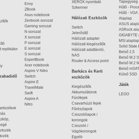
Tápegység
XEROX nyomtató
Envy
Hűtő - Proc
Szkenner
ZBook
Hűtő - VGA
Asus notebook
Hálózati Eszközök
Alaplap
Zenbook sorozat
zítők
ASUS alap
Gaming sorozat
Switch
ASRock al
N sorozat
Jelerősítő
GIGABYTE 
X sorozat
Hálózati adapter
MSI alaplap
P sorozat
kító
Hálózati kiegészítők
Solid State
E sorozat
 replikátor
Hálózati adattároló,
Belső 2,5
S sorozat
NAS
Belső M.2 
ExpertBook
Router & Access point
Belső M.2
Acer notebook
ny
Belső mSA
Aspire V Nitro
Barkács és Kerti
Külső SSD
szabadidő
Switch
eszközök
Aspire E
Játék
Kiegészítők
TravelMate
Akkumulátorok
Swift
LEGO
Fúrófejek
Aspire A
Csavarhúzó fejek
Nitro
tartozékok
Fűrészlapok
omás
Csiszolólapok /
szkóp,
korongok
iegé
Csiszoló /
artozék
Vágókorongok
tozék
Egyéb