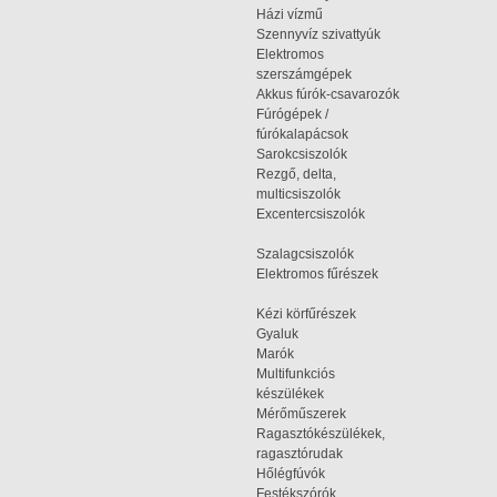
Házi vízmű
Szennyvíz szivattyúk
Elektromos
szerszámgépek
Akkus fúrók-csavarozók
Fúrógépek /
fúrókalapácsok
Sarokcsiszolók
Rezgő, delta,
multicsiszolók
Excentercsiszolók
Szalagcsiszolók
Elektromos fűrészek
Kézi körfűrészek
Gyaluk
Marók
Multifunkciós
készülékek
Mérőműszerek
Ragasztókészülékek,
ragasztórudak
Hőlégfúvók
Festékszórók