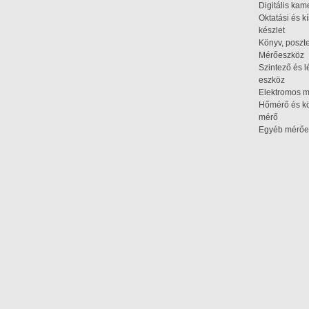
Digitális kam
Oktatási és k
készlet
Könyv, poszte
Mérőeszköz
Szintező és l
eszköz
Elektromos 
Hőmérő és kö
mérő
Egyéb mérőe