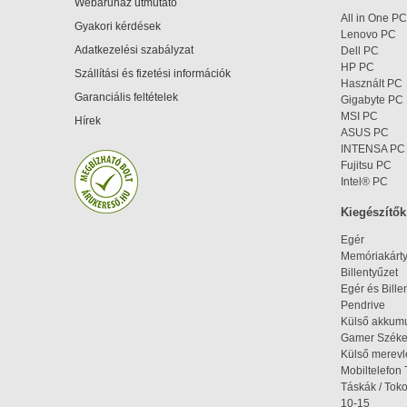
Webáruház útmutató
All in One PC
Gyakori kérdések
Lenovo PC
Adatkezelési szabályzat
Dell PC
HP PC
Szállítási és fizetési információk
Használt PC
Garanciális feltételek
Gigabyte PC
MSI PC
Hírek
ASUS PC
INTENSA PC
Fujitsu PC
Intel® PC
Kiegészítők
Egér
Memóriakárt
Billentyűzet
Egér és Bille
Pendrive
Külső akkumu
Gamer Szék
Külső merev
Mobiltelefon 
Táskák / Tok
10-15