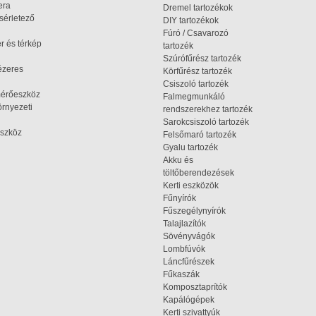
era
Dremel tartozékok
ísérletező
DIY tartozékok
Fúró / Csavarozó
r és térkép
tartozék
Szúrófűrész tartozék
ézeres
Körfűrész tartozék
Csiszoló tartozék
mérőeszköz
Falmegmunkáló
rnyezeti
rendszerekhez tartozék
Sarokcsiszoló tartozék
szköz
Felsőmaró tartozék
Gyalu tartozék
Akku és
töltőberendezések
Kerti eszközök
Fűnyírók
Fűszegélynyírók
Talajlazítók
Sövényvágók
Lombfúvók
Láncfűrészek
Fűkaszák
Komposztaprítók
Kapálógépek
Kerti szivattyúk