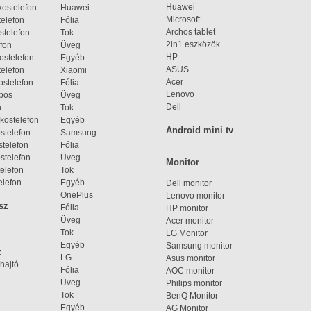
Huawei
ostelefon
Huawei
Microsoft
elefon
Fólia
Archos tablet
stelefon
Tok
2in1 eszközök
fon
Üveg
HP
ostelefon
Egyéb
ASUS
elefon
Xiaomi
Acer
ostelefon
Fólia
Lenovo
bos
Üveg
Dell
n
Tok
kostelefon
Egyéb
Android mini tv
stelefon
Samsung
telefon
Fólia
stelefon
Üveg
Monitor
elefon
Tok
elefon
Egyéb
Dell monitor
OnePlus
Lenovo monitor
sz
Fólia
HP monitor
Üveg
Acer monitor
Tok
LG Monitor
Egyéb
Samsung monitor
z
LG
Asus monitor
hajtó
Fólia
AOC monitor
Üveg
Philips monitor
Tok
BenQ Monitor
Egyéb
AG Monitor