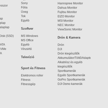
Sony
Hannspree Monitor
esszor
Fólia
Dahua Monitor
Üveg
Fujitsu Monitor
Tok
EIZO Monitor
lap
Egyéb
MSI Monitor
aplap
NEC Monitor
alaplap
Szoftver
ViewSonic Monitor
 Disk (SSD)
MS Windows
Drón & Kamera
MS Office
SATA
Egyéb
Drón
 NVMe
Vírusirtó
DJI
TA
Drón kiegészítők
Televízió
Akkumulátor/Töltő/Adapter
Alkatrész és egyéb
kiegészítők
Sport és Fitness
Sportkamerák
Egyéb Sportkamerák
Elektromos roller
GoPro Sportkamerák
Fitness
DJI Osmo kamerák
Fitnessgép