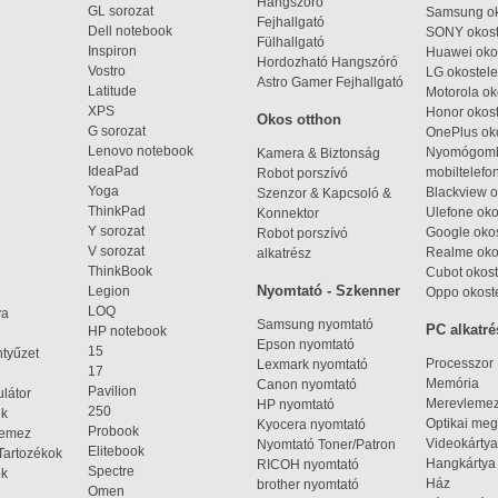
Hangszóró
GL sorozat
Samsung ok
Fejhallgató
Dell notebook
SONY okost
Fülhallgató
Inspiron
Huawei oko
Hordozható Hangszóró
Vostro
LG okostele
Astro Gamer Fejhallgató
Latitude
Motorola ok
XPS
Honor okost
Okos otthon
G sorozat
OnePlus ok
Lenovo notebook
Nyomógom
Kamera & Biztonság
IdeaPad
mobiltelefo
Robot porszívó
Yoga
Blackview o
Szenzor & Kapcsoló &
ThinkPad
Ulefone oko
Konnektor
Y sorozat
Google okos
Robot porszívó
V sorozat
Realme oko
alkatrész
ThinkBook
Cubot okost
Nyomtató - Szkenner
Legion
Oppo okost
LOQ
ya
Samsung nyomtató
PC alkatré
HP notebook
Epson nyomtató
15
ntyűzet
Processzor
Lexmark nyomtató
17
Memória
Canon nyomtató
Pavilion
látor
Merevleme
HP nyomtató
250
ek
Optikai meg
Kyocera nyomtató
Probook
lemez
Videokártya
Nyomtató Toner/Patron
Elitebook
Tartozékok
Hangkártya
RICOH nyomtató
Spectre
ok
Ház
brother nyomtató
Omen