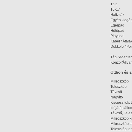
15.6
16-17
Hátizsák
Egyéb kiegés
Egérpad
Hűtőpad
Playseat
Kábel / Átala
Dokkoló / Port
Táp / Adapter
Konzol/Állvá
Otthon és 
Mikroszkóp
Teleszkóp
Távcső
Nagyító
Kiegészítők, 
Időjárás áll
Távcső, Tele
Mikroszkóp k
Mikroszkóp t
Teleszkóp tar