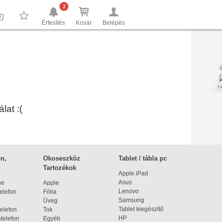
2
Értesítés
Kosár
Belépés
0
0
lat :(
n,
Okoseszköz
Tablet / tábla pc
Tartozékok
Apple iPad
Asus
ne
Apple
Lenovo
elefon
Fólia
Samsung
Üveg
Tablet kiegészítő
elefon
Tok
HP
telefon
Egyéb