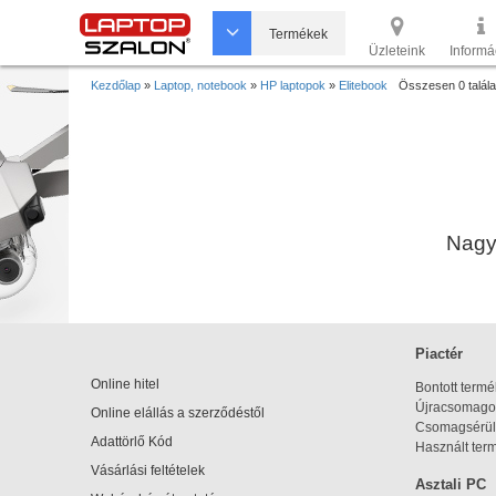
Termékek
Üzleteink
Informá
Kezdőlap
»
Laptop, notebook
»
HP laptopok
»
Elitebook
Összesen 0 talála
Nagyo
Piactér
Online hitel
Bontott term
Újracsomagol
Online elállás a szerződéstől
Csomagsérül
Adattörlő Kód
Használt ter
Vásárlási feltételek
Asztali PC