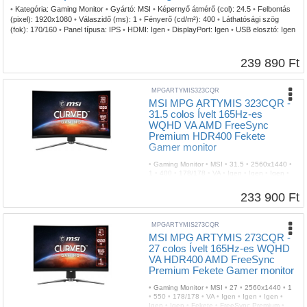
•
Kategória:
Gaming Monitor
•
Gyártó:
MSI
•
Képernyő átmérő (col):
24.5
•
Felbontás
(pixel):
1920x1080
•
Válaszidő (ms):
1
•
Fényerő (cd/m²):
400
•
Láthatósági szög
(fok):
170/160
•
Panel típusa:
IPS
•
HDMI:
Igen
•
DisplayPort:
Igen
•
USB elosztó:
Igen
•
Pivot (Forgatható):
Igen
•
Fali rögzítés:
Igen
•
Szín:
Fekete
•
G-SYNC:
Igen
•
Képfrissítés (Hz):
360
•
Garancia:
3 év
239 890 Ft
MPGARTYMIS323CQR
MSI MPG ARTYMIS 323CQR -
31.5 colos Ívelt 165Hz-es
WQHD VA AMD FreeSync
Premium HDR400 Fekete
Gamer monitor
•
Gaming Monitor
•
MSI
•
31.5
•
2560x1440
•
1
•
400
•
178/178
•
VA
•
Igen
•
Igen
•
Igen
•
Igen
•
Igen
•
Fekete
•
FreeSync Premium
•
165
•
2 év
233 900 Ft
MPGARTYMIS273CQR
MSI MPG ARTYMIS 273CQR -
27 colos Ívelt 165Hz-es WQHD
VA HDR400 AMD FreeSync
Premium Fekete Gamer monitor
•
Gaming Monitor
•
MSI
•
27
•
2560x1440
•
1
•
550
•
178/178
•
VA
•
Igen
•
Igen
•
Igen
•
Igen
•
Igen
•
Fekete
•
FreeSync Premium
•