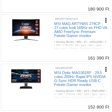
165
•
2 év
180 900 Ft
MPGARTYMIS274CP
MSI MAG ARTYMIS 274CP -
27 colos Ívelt 165Hz-es FHD VA
AMD FreeSync Premium
Fekete Gamer monitor
•
Gaming Monitor
•
MSI
•
27
•
1920x1080
•
1
•
300
•
178/178
•
VA
•
Igen
•
Igen
•
Igen
•
Igen
•
Igen
•
Fekete
•
FreeSync Premium
•
165
•
2 év
161 390 Ft
OptixMAG301RF
MSI Optix MAG301RF - 29.5
colos 200Hz Rapid IPS NVIDIA
G-Sync HDR Ready USB-C
Fekete Gamer monitor
•
Gaming Monitor
•
MSI
•
29.5
•
2560x1600
•
1
•
300
•
178/178
•
IPS
•
Igen
•
Igen
•
Igen
•
Igen
•
Fekete
•
G-Sync Compatible
•
200
•
3
év
152 900 Ft