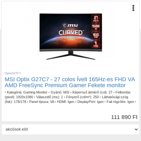
OptixG27C7
MSI Optix G27C7 - 27 colos Ívelt 165Hz-es FHD VA
AMD FreeSync Premium Gamer Fekete monitor
•
Kategória:
Gaming Monitor
•
Gyártó:
MSI
•
Képernyő átmérő (col):
27
•
Felbontás
(pixel):
1920x1080
•
Válaszidő (ms):
1
•
Fényerő (cd/m²):
250
•
Láthatósági szög
(fok):
178/178
•
Panel típusa:
VA
•
HDMI:
Igen
•
DisplayPort:
Igen
•
Fali rögzítés:
Igen
•
Szín:
Fekete
•
FreeSync:
FreeSync Premium
•
Képfrissítés (Hz):
165
•
Garancia:
2
év
111 890 Ft