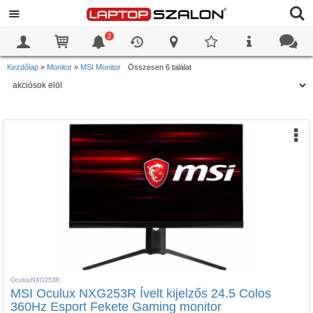
2
0
0
Kezdőlap
»
Monitor
»
MSI Monitor
Összesen 6 találat
OculuxNXG253R
MSI Oculux NXG253R Ívelt kijelzős 24.5 Colos
360Hz Esport Fekete Gaming monitor