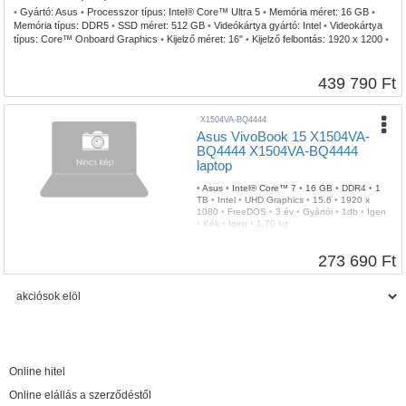
•
Gyártó:
Asus
•
Processzor típus:
Intel® Core™ Ultra 5
•
Memória méret:
16 GB
•
Memória típus:
DDR5
•
SSD méret:
512 GB
•
Videókártya gyártó:
Intel
•
Videokártya
típus:
Core™ Onboard Graphics
•
Kijelző méret:
16"
•
Kijelző felbontás:
1920 x 1200
•
Operációs rendszer:
FreeDOS
•
Garancia időtartam:
2 év
•
Garancia típusa:
Gyártói
•
USB Type-C:
2db
•
Billentyűzetvilágítás:
Igen
•
Szín:
Ezüst
•
Ujjlenyomat olvasó:
Igen
•
Tömeg:
1,7 kg
439 790 Ft
X1504VA-BQ4444
Asus VivoBook 15 X1504VA-
BQ4444 X1504VA-BQ4444
laptop
•
Asus
•
Intel® Core™ 7
•
16 GB
•
DDR4
•
1
TB
•
Intel
•
UHD Graphics
•
15.6
•
1920 x
1080
•
FreeDOS
•
3 év
•
Gyártói
•
1db
•
Igen
•
Kék
•
Igen
•
1,70 kg
273 690 Ft
Online hitel
Online elállás a szerződéstől