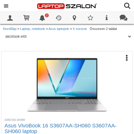
2
0
0
Kezdőlap
»
Laptop, notebook
»
Asus laptopok
»
X sorozat
Összesen 2 találat
S3607AA-SH060
Asus VivoBook 16 S3607AA-SH060 S3607AA-
SH060 laptop