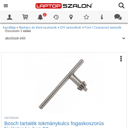
2
0
0
Kezdőlap
»
Barkács és Kerti eszközök
»
DIY tartozékok
»
Fúró / Csavarozó tartozék
Összesen 1 találat
1607950045
Bosch tartalék tokmánykulcs fogaskoszorús