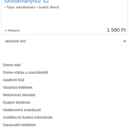
fúrótokmányhoz S2
•
Típus:
tokmánykulcs
•
Gyártó:
Bosch
1 590 Ft
Raktáron
Online hitel
Online elállás a szerződéstől
Adattörlő Kód
Vásárlási feltételek
Webáruház útmutató
Gyakori kérdések
Adatkezelési szabályzat
Szállítási és fizetési információk
Garanciális feltételek