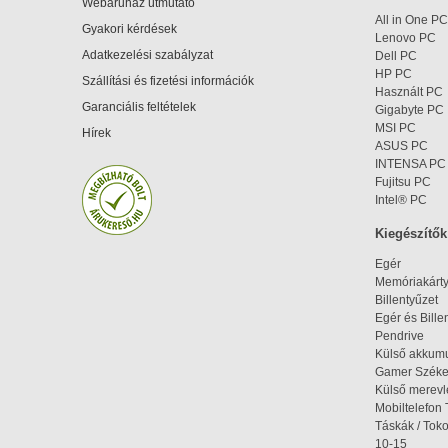
Webáruház útmutató
All in One PC
Gyakori kérdések
Lenovo PC
Adatkezelési szabályzat
Dell PC
HP PC
Szállítási és fizetési információk
Használt PC
Garanciális feltételek
Gigabyte PC
MSI PC
Hírek
ASUS PC
INTENSA PC
Fujitsu PC
Intel® PC
Kiegészítők
Egér
Memóriakárt
Billentyűzet
Egér és Bille
Pendrive
Külső akkumu
Gamer Szék
Külső merev
Mobiltelefon 
Táskák / Tok
10-15