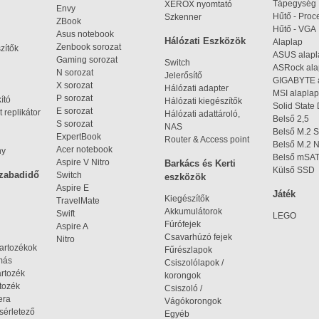
Tápegység
XEROX nyomtató
Envy
Hűtő - Proc
Szkenner
ZBook
Hűtő - VGA
Asus notebook
Hálózati Eszközök
Alaplap
Zenbook sorozat
zítők
ASUS alap
Gaming sorozat
Switch
ASRock al
N sorozat
Jelerősítő
GIGABYTE 
X sorozat
Hálózati adapter
MSI alaplap
P sorozat
kító
Hálózati kiegészítők
Solid State
E sorozat
 replikátor
Hálózati adattároló,
Belső 2,5
S sorozat
NAS
Belső M.2 
ExpertBook
Router & Access point
Belső M.2
Acer notebook
ny
Belső mSA
Aspire V Nitro
Barkács és Kerti
Külső SSD
szabadidő
Switch
eszközök
Aspire E
Játék
Kiegészítők
TravelMate
Akkumulátorok
Swift
LEGO
Fúrófejek
Aspire A
Csavarhúzó fejek
Nitro
tartozékok
Fűrészlapok
omás
Csiszolólapok /
artozék
korongok
tozék
Csiszoló /
era
Vágókorongok
ísérletező
Egyéb