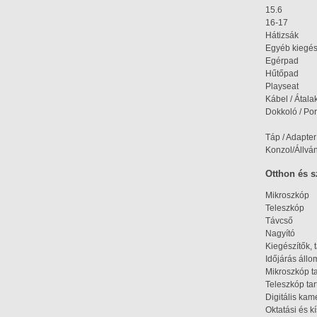
15.6
16-17
Hátizsák
Egyéb kiegés
Egérpad
Hűtőpad
Playseat
Kábel / Átala
Dokkoló / Port
Táp / Adapter
Konzol/Állvá
Otthon és 
Mikroszkóp
Teleszkóp
Távcső
Nagyító
Kiegészítők, 
Időjárás áll
Mikroszkóp t
Teleszkóp tar
Digitális kam
Oktatási és k