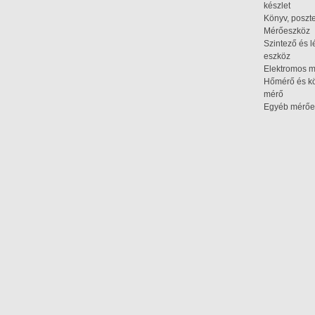
készlet
Könyv, poszte
Mérőeszköz
Szintező és l
eszköz
Elektromos 
Hőmérő és kö
mérő
Egyéb mérőe