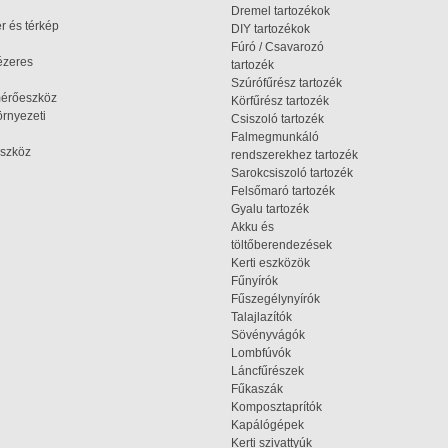
Dremel tartozékok
r és térkép
DIY tartozékok
Fúró / Csavarozó
ézeres
tartozék
Szúrófűrész tartozék
mérőeszköz
Körfűrész tartozék
rnyezeti
Csiszoló tartozék
Falmegmunkáló
szköz
rendszerekhez tartozék
Sarokcsiszoló tartozék
Felsőmaró tartozék
Gyalu tartozék
Akku és
töltőberendezések
Kerti eszközök
Fűnyírók
Fűszegélynyírók
Talajlazítók
Sövényvágók
Lombfúvók
Láncfűrészek
Fűkaszák
Komposztaprítók
Kapálógépek
Kerti szivattyúk