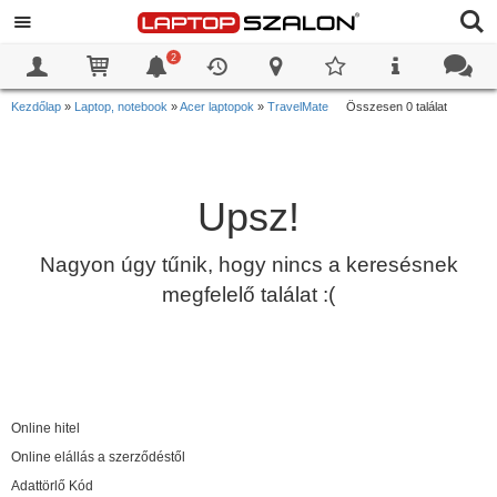
2
0
0
Kezdőlap
»
Laptop, notebook
»
Acer laptopok
»
TravelMate
Összesen 0 találat
Upsz!
Nagyon úgy tűnik, hogy nincs a keresésnek
megfelelő találat :(
Online hitel
Online elállás a szerződéstől
Adattörlő Kód