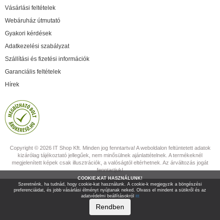
Vásárlási feltételek
Webáruház útmutató
Gyakori kérdések
Adatkezelési szabályzat
Szállítási és fizetési információk
Garanciális feltételek
Hírek
Copyright © 2026 IT Shop Kft. Minden jog fenntartva! A weboldalon feltüntetett adatok
kizárólag tájékoztató jellegűek, nem minősülnek ajánlattételnek. A termékeknél
megjelenített képek csak illusztrációk, a valóságtól eltérhetnek. Az árváltozás jogát
fenntartjuk!
COOKIE-KAT HASZNÁLUNK!
Szeretnénk, ha tudnád, hogy cookie-kat használunk. A cookie-k megjegyzik a böngészési
preferenciáidat, és jobb vásárlási élményt nyújtanak neked. Olvass el mindent a sütikről és az
adatvédelmi beállításokról
itt
Rendben