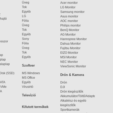
Üveg
Acer monitor
Tok
LG Monitor
Egyéb
Samsung monitor
z
LG
Asus monitor
hajtó
Fólia
AOC monitor
Üveg
Philips monitor
Tok
BenQ Monitor
Egyéb
AG Monitor
Sony
Hannspree Monitor
esszor
Fólia
Dahua Monitor
Üveg
Fujitsu Monitor
Tok
EIZO Monitor
lap
Egyéb
MSI Monitor
aplap
NEC Monitor
alaplap
Szoftver
ViewSonic Monitor
 Disk (SSD)
MS Windows
Drón & Kamera
MS Office
SATA
Egyéb
Drón
 NVMe
Vírusirtó
DJI
TA
Drón kiegészítők
Televízió
Akkumulátor/Töltő/Adapter
Alkatrész és egyéb
kiegészítők
Kifutott termékek
Sportkamerák