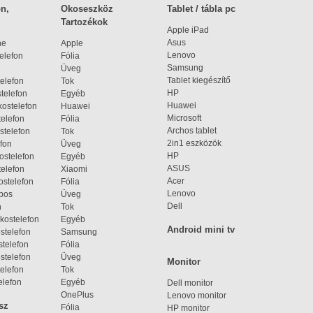
n,
Okoseszköz
Tablet / tábla pc
Tartozékok
Apple iPad
Asus
ne
Apple
Lenovo
elefon
Fólia
Samsung
Üveg
Tablet kiegészítő
elefon
Tok
HP
telefon
Egyéb
Huawei
ostelefon
Huawei
Microsoft
elefon
Fólia
Archos tablet
stelefon
Tok
2in1 eszközök
fon
Üveg
HP
ostelefon
Egyéb
ASUS
elefon
Xiaomi
Acer
ostelefon
Fólia
Lenovo
bos
Üveg
Dell
n
Tok
kostelefon
Egyéb
Android mini tv
stelefon
Samsung
telefon
Fólia
stelefon
Üveg
Monitor
elefon
Tok
elefon
Egyéb
Dell monitor
OnePlus
Lenovo monitor
sz
Fólia
HP monitor