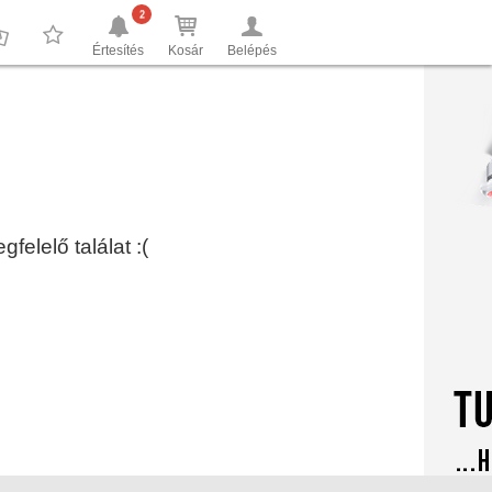
2
Értesítés
Kosár
Belépés
0
0
elelő találat :(