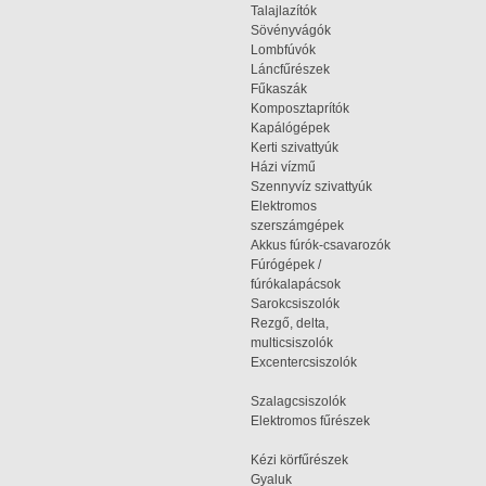
Talajlazítók
Sövényvágók
Lombfúvók
Láncfűrészek
Fűkaszák
Komposztaprítók
Kapálógépek
Kerti szivattyúk
Házi vízmű
Szennyvíz szivattyúk
Elektromos
szerszámgépek
Akkus fúrók-csavarozók
Fúrógépek /
fúrókalapácsok
Sarokcsiszolók
Rezgő, delta,
multicsiszolók
Excentercsiszolók
Szalagcsiszolók
Elektromos fűrészek
Kézi körfűrészek
Gyaluk