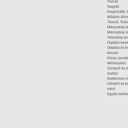
Távcső
Nagyító
Kiegészítők, 
Időjárás áll
Távcső, Tele
Mikroszkóp k
Mikroszkóp t
Teleszkóp tar
Digitális kam
Oktatási és k
készlet
Könyv, poszte
Mérőeszköz
Szintező és l
eszköz
Elektromos 
Hőmérő és kö
mérő
Egyéb mérőe