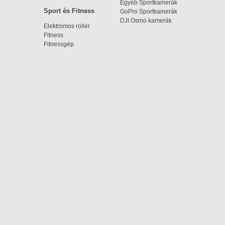
Egyéb Sportkamerák
Sport és Fitness
GoPro Sportkamerák
DJI Osmo kamerák
Elektromos roller
Fitness
Fitnessgép