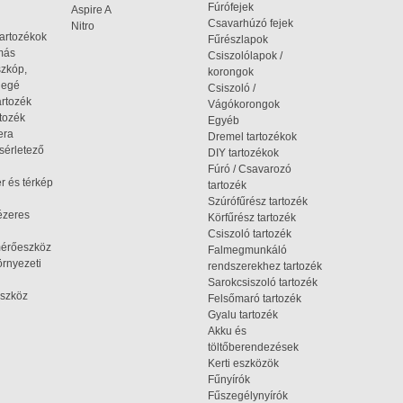
Fúrófejek
Aspire A
Csavarhúzó fejek
Nitro
tartozékok
Fűrészlapok
omás
Csiszolólapok /
szkóp,
korongok
iegé
Csiszoló /
artozék
Vágókorongok
tozék
Egyéb
era
Dremel tartozékok
ísérletező
DIY tartozékok
Fúró / Csavarozó
r és térkép
tartozék
Szúrófűrész tartozék
ézeres
Körfűrész tartozék
Csiszoló tartozék
mérőeszköz
Falmegmunkáló
rnyezeti
rendszerekhez tartozék
Sarokcsiszoló tartozék
szköz
Felsőmaró tartozék
Gyalu tartozék
Akku és
töltőberendezések
Kerti eszközök
Fűnyírók
Fűszegélynyírók