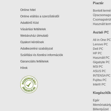
Piactér
Online hitel
Bontott term
Újracsomagol
Online elállás a szerződéstől
Csomagsérül
Adattörlő Kód
Használt ter
Vásárlási feltételek
Asztali PC
Webáruház útmutató
All in One PC
Gyakori kérdések
Lenovo PC
Adatkezelési szabályzat
Dell PC
HP PC
Szállítási és fizetési információk
Használt PC
Garanciális feltételek
Gigabyte PC
MSI PC
Hírek
ASUS PC
INTENSA PC
Fujitsu PC
Intel® PC
Kiegészítők
Egér
Memóriakárt
Billentyűzet