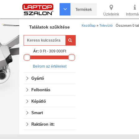
Termékek
Üzleteink
Informá
Kezdőlap
»
Televízió
Összesen 0 tal
Találatok szűkítése
Ár:
0
Ft -
309 000
Ft
Beírom az értékeket
Gyártó
Felbontás
Képátló
Smart
Raktáron itt: