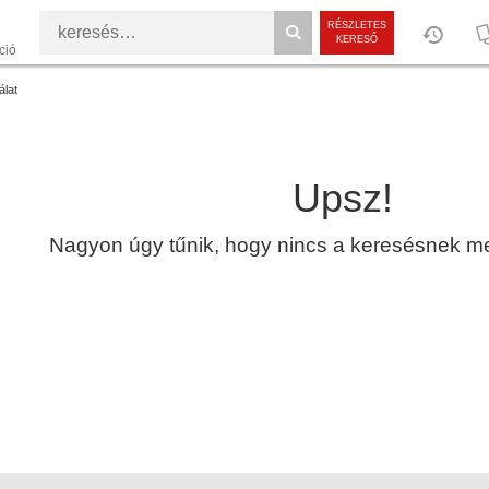
RÉSZLETES
KERESŐ
ció
álat
Upsz!
Nagyon úgy tűnik, hogy nincs a keresésnek megf