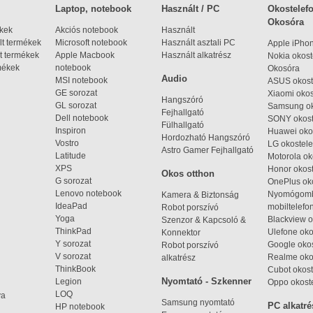
Laptop, notebook
Használt / PC
Okostelefo
Okosóra
ékek
Akciós notebook
Használt
t termékek
Microsoft notebook
Használt asztali PC
Apple iPho
t termékek
Apple Macbook
Használt alkatrész
Nokia okost
mékek
notebook
Okosóra
Audio
MSI notebook
ASUS okost
GE sorozat
Xiaomi okos
Hangszóró
GL sorozat
Samsung ok
Fejhallgató
Dell notebook
SONY okost
Fülhallgató
Inspiron
Huawei oko
Hordozható Hangszóró
Vostro
LG okostele
Astro Gamer Fejhallgató
Latitude
Motorola ok
XPS
Honor okost
Okos otthon
G sorozat
OnePlus ok
Lenovo notebook
Nyomógom
Kamera & Biztonság
IdeaPad
mobiltelefo
Robot porszívó
Yoga
Blackview o
Szenzor & Kapcsoló &
ThinkPad
Ulefone oko
Konnektor
Y sorozat
Google okos
Robot porszívó
V sorozat
Realme oko
alkatrész
ThinkBook
Cubot okost
Nyomtató - Szkenner
Legion
Oppo okost
LOQ
ya
Samsung nyomtató
PC alkatré
HP notebook