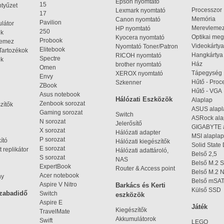
Epson nyomtató
15
ntyűzet
Processzor
Lexmark nyomtató
17
Memória
Canon nyomtató
Pavilion
látor
Merevleme
HP nyomtató
250
ek
Optikai meg
Kyocera nyomtató
Probook
lemez
Videokártya
Nyomtató Toner/Patron
Elitebook
Tartozékok
Hangkártya
RICOH nyomtató
Spectre
ok
Ház
brother nyomtató
Omen
Tápegység
XEROX nyomtató
Envy
Hűtő - Proc
Szkenner
ZBook
Hűtő - VGA
Asus notebook
Hálózati Eszközök
Alaplap
Zenbook sorozat
zítők
ASUS alap
Gaming sorozat
Switch
ASRock al
N sorozat
Jelerősítő
GIGABYTE 
X sorozat
Hálózati adapter
MSI alaplap
P sorozat
kító
Hálózati kiegészítők
Solid State
E sorozat
 replikátor
Hálózati adattároló,
Belső 2,5
S sorozat
NAS
Belső M.2 
ExpertBook
Router & Access point
Belső M.2
Acer notebook
ny
Belső mSA
Aspire V Nitro
Barkács és Kerti
Külső SSD
szabadidő
Switch
eszközök
Aspire E
Játék
Kiegészítők
TravelMate
Akkumulátorok
Swift
LEGO