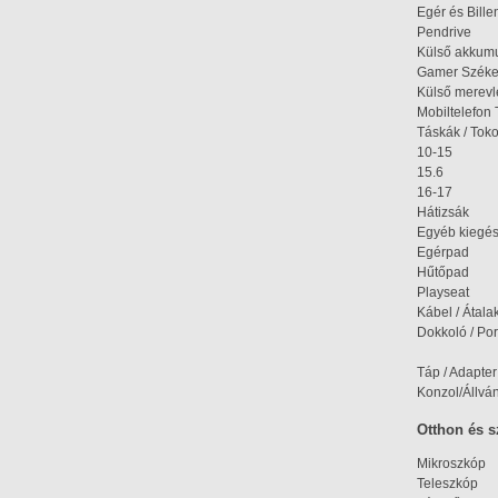
Egér és Bille
Pendrive
Külső akkumu
Gamer Szék
Külső merev
Mobiltelefon 
Táskák / Tok
10-15
15.6
16-17
Hátizsák
Egyéb kiegés
Egérpad
Hűtőpad
Playseat
Kábel / Átala
Dokkoló / Port
Táp / Adapter
Konzol/Állvá
Otthon és 
Mikroszkóp
Teleszkóp