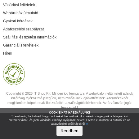
Vásárlási feltételek
Webáruház útmutató
Gyakori kérdések
Adatkezelési szabályzat
Szállítási és fizetési információk
Garanciális feltételek
Hírek
Copyright © 2026 IT Shop Kft. Minden jog fenntartva! A weboldalon feltüntetett adatok
kizárólag tájékoztató jellegűek, nem minősülnek ajánlattételnek. A termékeknél
megjelenített képek csak illusztrációk, a valóságtól eltérhetnek. Az árváltozás jogát
fenntartjuk!
COOKIE-KAT HASZNÁLUNK!
Szeretnénk, ha tudnád, hogy cookie-kat használunk. A cookie-k megjegyzik a böngészési
preferenciáidat, és jobb vásárlási élményt nyújtanak neked. Olvass el mindent a sütikről és az
adatvédelmi beállításokról
itt
Rendben