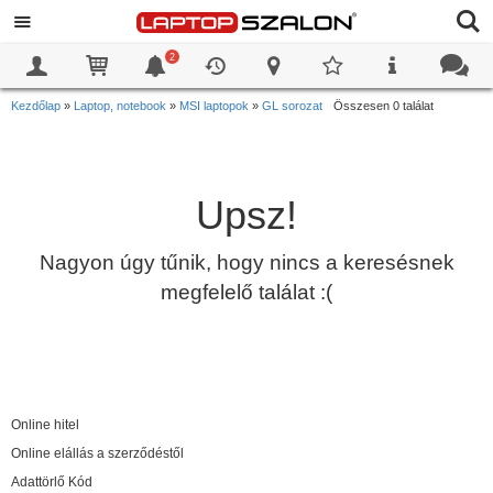
2
0
0
Kezdőlap
»
Laptop, notebook
»
MSI laptopok
»
GL sorozat
Összesen 0 találat
Upsz!
Nagyon úgy tűnik, hogy nincs a keresésnek
megfelelő találat :(
Online hitel
Online elállás a szerződéstől
Adattörlő Kód