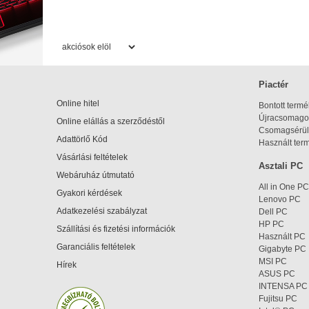
Piactér
Online hitel
Bontott term
Újracsomagol
Online elállás a szerződéstől
Csomagsérül
Adattörlő Kód
Használt ter
Vásárlási feltételek
Asztali PC
Webáruház útmutató
All in One PC
Gyakori kérdések
Lenovo PC
Adatkezelési szabályzat
Dell PC
HP PC
Szállítási és fizetési információk
Használt PC
Garanciális feltételek
Gigabyte PC
MSI PC
Hírek
ASUS PC
INTENSA PC
Fujitsu PC