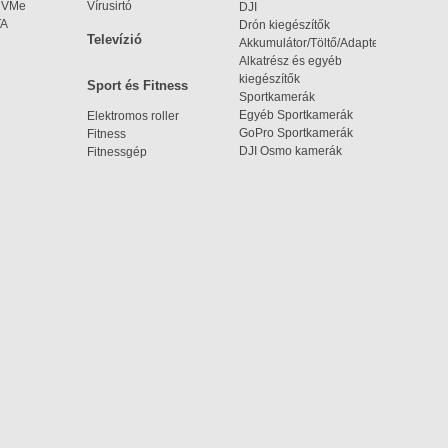
 NVMe
Vírusirtó
DJI
TA
Drón kiegészítők
Televízió
Akkumulátor/Töltő/Adapter
Alkatrész és egyéb
kiegészítők
Sport és Fitness
Sportkamerák
Egyéb Sportkamerák
Elektromos roller
GoPro Sportkamerák
Fitness
DJI Osmo kamerák
Fitnessgép