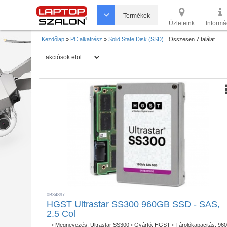
Termékek
Üzleteink
Informá
Kezdőlap
»
PC alkatrész
»
Solid State Disk (SSD)
Összesen 7 találat
0B34897
HGST Ultrastar SS300 960GB SSD - SAS,
2.5 Col
•
Megnevezés:
Ultrastar SS300
•
Gyártó:
HGST
•
Tárolókapacitás:
960