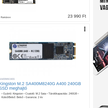
23 990 Ft
Raktáron
SA400M8/240G
Kingston M.2 SA400M8240G A400 240GB
SSD meghajtó
•
Gyártó:
Kingston
•
Csatoló:
M.2 Sata
•
Tárolókapacitás:
240GB
•
Külső/Belső:
Belső
•
Garancia:
2 év