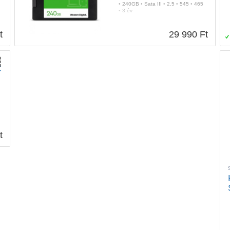
•
240GB
•
Sata III
•
2,5
•
545
•
465
•
3 év
t
29 990 Ft
C
t