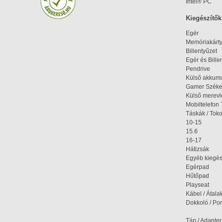
Intel® PC
Kiegészítők
Egér
Memóriakárt
Billentyűzet
Egér és Bille
Pendrive
Külső akkumu
Gamer Szék
Külső merev
Mobiltelefon 
Táskák / Tok
10-15
15.6
16-17
Hátizsák
Egyéb kiegés
Egérpad
Hűtőpad
Playseat
Kábel / Átala
Dokkoló / Port
Táp / Adapter