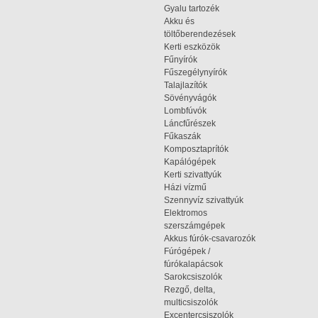
Gyalu tartozék
Akku és
töltőberendezések
Kerti eszközök
Fűnyírók
Fűszegélynyírók
Talajlazítók
Sövényvágók
Lombfúvók
Láncfűrészek
Fűkaszák
Komposztaprítók
Kapálógépek
Kerti szivattyúk
Házi vízmű
Szennyvíz szivattyúk
Elektromos
szerszámgépek
Akkus fúrók-csavarozók
Fúrógépek /
fúrókalapácsok
Sarokcsiszolók
Rezgő, delta,
multicsiszolók
Excentercsiszolók