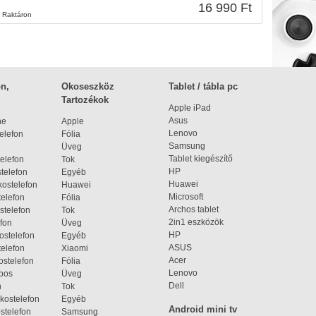
16 990 Ft
Raktáron
n,
Okoseszköz
Tablet / tábla pc
Tartozékok
Apple iPad
Asus
ne
Apple
Lenovo
elefon
Fólia
Samsung
Üveg
Tablet kiegészítő
elefon
Tok
HP
telefon
Egyéb
Huawei
ostelefon
Huawei
Microsoft
elefon
Fólia
Archos tablet
stelefon
Tok
2in1 eszközök
fon
Üveg
HP
ostelefon
Egyéb
ASUS
elefon
Xiaomi
Acer
ostelefon
Fólia
Lenovo
bos
Üveg
Dell
n
Tok
kostelefon
Egyéb
Android mini tv
stelefon
Samsung