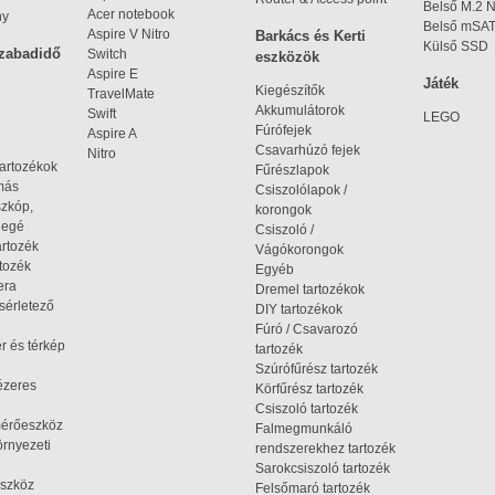
Belső M.2
Acer notebook
ny
Belső mSA
Aspire V Nitro
Barkács és Kerti
Külső SSD
szabadidő
Switch
eszközök
Aspire E
Játék
Kiegészítők
TravelMate
Akkumulátorok
Swift
LEGO
Fúrófejek
Aspire A
Csavarhúzó fejek
Nitro
tartozékok
Fűrészlapok
omás
Csiszolólapok /
szkóp,
korongok
iegé
Csiszoló /
artozék
Vágókorongok
tozék
Egyéb
era
Dremel tartozékok
ísérletező
DIY tartozékok
Fúró / Csavarozó
r és térkép
tartozék
Szúrófűrész tartozék
ézeres
Körfűrész tartozék
Csiszoló tartozék
mérőeszköz
Falmegmunkáló
rnyezeti
rendszerekhez tartozék
Sarokcsiszoló tartozék
szköz
Felsőmaró tartozék