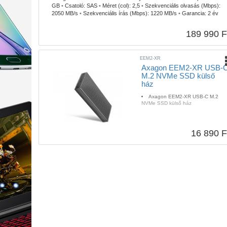
GB
•
Csatoló:
SAS
•
Méret (col):
2,5
•
Szekvenciális olvasás (Mbps):
2050 MB/s
•
Szekvenciális írás (Mbps):
1220 MB/s
•
Garancia:
2 év
189 990 F
EEM2-XR
Axagon EEM2-XR USB-
M.2 NVMe SSD külső
ház
Axagon EEM2-XR USB-C M.2
NVMe SSD külső ház
16 890 F