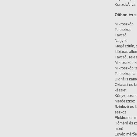
Konzol/Állvá
Otthon és 
Mikroszkóp
Teleszkóp
Távcső
Nagyító
Kiegészítők, 
Időjárás áll
Távcső, Tele
Mikroszkóp k
Mikroszkóp t
Teleszkóp tar
Digitális kam
Oktatási és k
készlet
Könyv, poszte
Mérőeszköz
Szintező és l
eszköz
Elektromos 
Hőmérő és kö
mérő
Egyéb mérőe