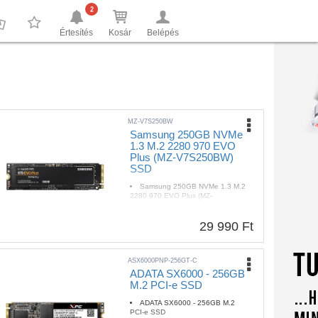
2
Értesítés
Kosár
Belépés
0
0
MZ-V7S250BW
Samsung 250GB NVMe
1.3 M.2 2280 970 EVO
Plus (MZ-V7S250BW)
SSD
Samsung 250GB NVMe 1.3 M.2
2280 970 EVO Plus (MZ-
V7S250BW) SSD
29 990 Ft
ASX6000PNP-256GT-C
ADATA SX6000 - 256GB
M.2 PCI-e SSD
ADATA SX6000 - 256GB M.2
PCI-e SSD