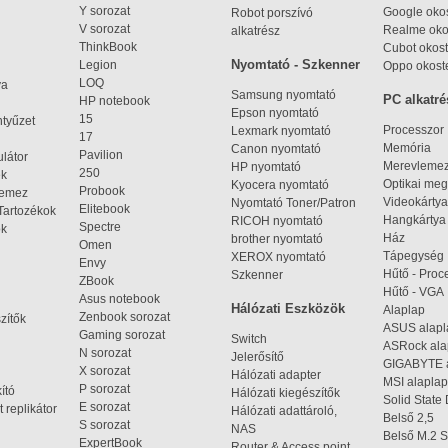
Y sorozat
Google okos
Robot porszívó
V sorozat
Realme oko
alkatrész
ThinkBook
Cubot okost
Nyomtató - Szkenner
Legion
Oppo okost
LOQ
ya
Samsung nyomtató
PC alkatré
HP notebook
Epson nyomtató
15
ntyűzet
Processzor
Lexmark nyomtató
17
Memória
Canon nyomtató
Pavilion
látor
Merevleme
HP nyomtató
250
ek
Optikai meg
Kyocera nyomtató
Probook
lemez
Videokártya
Nyomtató Toner/Patron
Elitebook
Tartozékok
Hangkártya
RICOH nyomtató
Spectre
ok
Ház
brother nyomtató
Omen
Tápegység
XEROX nyomtató
Envy
Hűtő - Proc
Szkenner
ZBook
Hűtő - VGA
Asus notebook
Hálózati Eszközök
Alaplap
Zenbook sorozat
zítők
ASUS alap
Gaming sorozat
Switch
ASRock al
N sorozat
Jelerősítő
GIGABYTE 
X sorozat
Hálózati adapter
MSI alaplap
P sorozat
kító
Hálózati kiegészítők
Solid State
E sorozat
 replikátor
Hálózati adattároló,
Belső 2,5
S sorozat
NAS
Belső M.2 
ExpertBook
Router & Access point