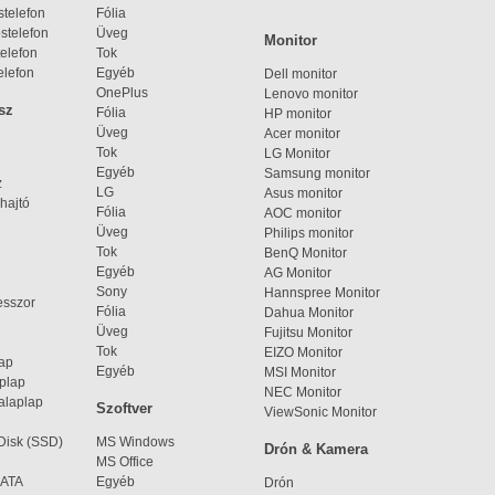
telefon
Fólia
stelefon
Üveg
Monitor
elefon
Tok
elefon
Egyéb
Dell monitor
OnePlus
Lenovo monitor
sz
Fólia
HP monitor
Üveg
Acer monitor
Tok
LG Monitor
Egyéb
Samsung monitor
z
LG
Asus monitor
hajtó
Fólia
AOC monitor
Üveg
Philips monitor
Tok
BenQ Monitor
Egyéb
AG Monitor
Sony
Hannspree Monitor
esszor
Fólia
Dahua Monitor
Üveg
Fujitsu Monitor
Tok
EIZO Monitor
lap
Egyéb
MSI Monitor
aplap
NEC Monitor
alaplap
Szoftver
ViewSonic Monitor
 Disk (SSD)
MS Windows
Drón & Kamera
MS Office
SATA
Egyéb
Drón