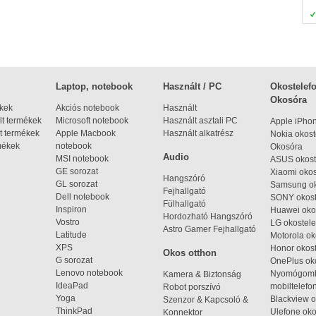
Laptop, notebook
Használt / PC
Okostelefo
Okosóra
ékek
Akciós notebook
Használt
t termékek
Microsoft notebook
Használt asztali PC
Apple iPho
t termékek
Apple Macbook
Használt alkatrész
Nokia okost
mékek
notebook
Okosóra
Audio
MSI notebook
ASUS okost
GE sorozat
Xiaomi okos
Hangszóró
GL sorozat
Samsung ok
Fejhallgató
Dell notebook
SONY okost
Fülhallgató
Inspiron
Huawei oko
Hordozható Hangszóró
Vostro
LG okostele
Astro Gamer Fejhallgató
Latitude
Motorola ok
XPS
Honor okost
Okos otthon
G sorozat
OnePlus ok
Lenovo notebook
Nyomógom
Kamera & Biztonság
IdeaPad
mobiltelefo
Robot porszívó
Yoga
Blackview o
Szenzor & Kapcsoló &
ThinkPad
Ulefone oko
Konnektor