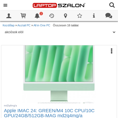
2
0
0
Kezdőlap
»
Asztali PC
»
All in One PC
Összesen 16 találat
md2q4mg/a
Apple IMAC 24: GREEN/M4 10C CPU/10C
GPU/24GB/512GB-MAG md2q4mg/a