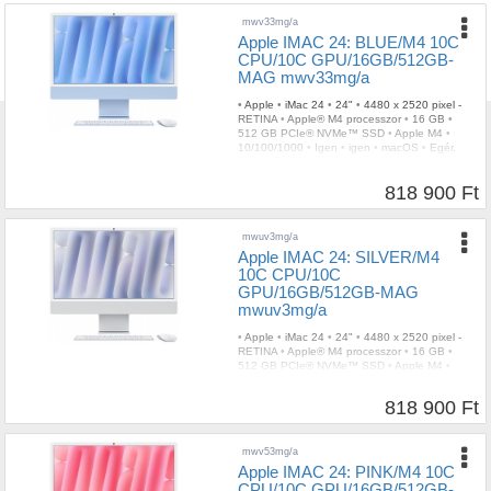
mwv33mg/a
Apple IMAC 24: BLUE/M4 10C
CPU/10C GPU/16GB/512GB-
MAG mwv33mg/a
•
Apple
•
iMac 24
•
24"
•
4480 x 2520 pixel -
RETINA
•
Apple® M4 processzor
•
16 GB
•
512 GB PCIe® NVMe™ SSD
•
Apple M4
•
10/100/1000
•
Igen
•
igen
•
macOS
•
Egér,
billentyűzet
•
3 év
818 900 Ft
mwuv3mg/a
Apple IMAC 24: SILVER/M4
10C CPU/10C
GPU/16GB/512GB-MAG
mwuv3mg/a
•
Apple
•
iMac 24
•
24"
•
4480 x 2520 pixel -
RETINA
•
Apple® M4 processzor
•
16 GB
•
512 GB PCIe® NVMe™ SSD
•
Apple M4
•
10/100/1000
•
Igen
•
igen
•
macOS
•
Egér,
billentyűzet
•
3 év
818 900 Ft
mwv53mg/a
Apple IMAC 24: PINK/M4 10C
CPU/10C GPU/16GB/512GB-