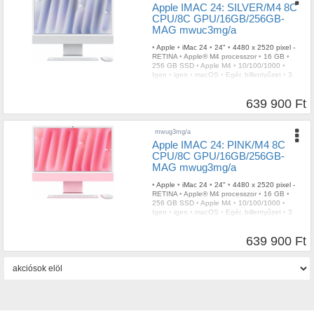
Apple IMAC 24: SILVER/M4 8C
CPU/8C GPU/16GB/256GB-
MAG mwuc3mg/a
•
Apple
•
iMac 24
•
24"
•
4480 x 2520 pixel -
RETINA
•
Apple® M4 processzor
•
16 GB
•
256 GB SSD
•
Apple M4
•
10/100/1000
•
Igen
•
igen
•
macOS
•
Egér, billentyűzet
•
3
év
639 900 Ft
mwug3mg/a
Apple IMAC 24: PINK/M4 8C
CPU/8C GPU/16GB/256GB-
MAG mwug3mg/a
•
Apple
•
iMac 24
•
24"
•
4480 x 2520 pixel -
RETINA
•
Apple® M4 processzor
•
16 GB
•
256 GB SSD
•
Apple M4
•
10/100/1000
•
Igen
•
igen
•
macOS
•
Egér, billentyűzet
•
3
év
639 900 Ft