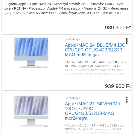
•
Gyártó:
Apple
•
Típus:
iMac 24
•
Képernyő átmérő:
24"
•
Felbontás:
4480 x 2520
pixel - RETINA
•
Processzor:
Apple® M4 processzor
•
Memória:
24 GB
•
Merevlemez
(GB):
512 GB PCIe® NVMe™ SSD
•
Videókártya:
Apple M4
•
Lan:
10/100/1000
•
Wireless:
Igen
•
Bluetooth:
igen
•
Operációs rendszer:
macOS
•
Kiegészítők:
Egér,
billentyűzet
•
Garancia:
3 év
939 900 Ft
md2t4mg/a
Apple IMAC 24: BLUE/M4 10C
CPU/10C GPU/24GB/512GB-
MAG md2t4mg/a
•
Apple
•
iMac 24
•
24"
•
4480 x 2520 pixel -
RETINA
•
Apple® M4 processzor
•
24 GB
•
512 GB PCIe® NVMe™ SSD
•
Apple M4
•
10/100/1000
•
Igen
•
igen
•
macOS
•
Egér,
billentyűzet
•
3 év
939 900 Ft
mcr24mg/a
Apple IMAC 24: SILVER/M4
10C CPU/10C
GPU/24GB/512GB-MAG
mcr24mg/a
•
Apple
•
iMac 24
•
24"
•
4480 x 2520 pixel -
RETINA
•
Apple® M4 processzor
•
24 GB
•
512 GB PCIe® NVMe™ SSD
•
Apple M4
•