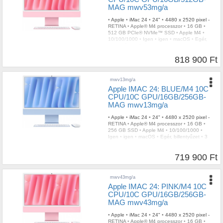
MAG mwv53mg/a
•
Apple
•
iMac 24
•
24"
•
4480 x 2520 pixel -
RETINA
•
Apple® M4 processzor
•
16 GB
•
512 GB PCIe® NVMe™ SSD
•
Apple M4
•
10/100/1000
•
Igen
•
igen
•
macOS
•
Egér,
billentyűzet
•
3 év
818 900 Ft
mwv13mg/a
Apple IMAC 24: BLUE/M4 10C
CPU/10C GPU/16GB/256GB-
MAG mwv13mg/a
•
Apple
•
iMac 24
•
24"
•
4480 x 2520 pixel -
RETINA
•
Apple® M4 processzor
•
16 GB
•
256 GB SSD
•
Apple M4
•
10/100/1000
•
Igen
•
igen
•
macOS
•
Egér, billentyűzet
•
3
év
719 900 Ft
mwv43mg/a
Apple IMAC 24: PINK/M4 10C
CPU/10C GPU/16GB/256GB-
MAG mwv43mg/a
•
Apple
•
iMac 24
•
24"
•
4480 x 2520 pixel -
RETINA
•
Apple® M4 processzor
•
16 GB
•