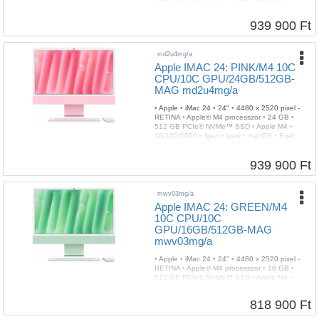
10/100/1000
•
Igen
•
igen
•
macOS
•
Egér,
billentyűzet
•
3 év
939 900 Ft
md2u4mg/a
Apple IMAC 24: PINK/M4 10C
CPU/10C GPU/24GB/512GB-
MAG md2u4mg/a
•
Apple
•
iMac 24
•
24"
•
4480 x 2520 pixel -
RETINA
•
Apple® M4 processzor
•
24 GB
•
512 GB PCIe® NVMe™ SSD
•
Apple M4
•
10/100/1000
•
Igen
•
igen
•
macOS
•
Egér,
billentyűzet
•
3 év
939 900 Ft
mwv03mg/a
Apple IMAC 24: GREEN/M4
10C CPU/10C
GPU/16GB/512GB-MAG
mwv03mg/a
•
Apple
•
iMac 24
•
24"
•
4480 x 2520 pixel -
RETINA
•
Apple® M4 processzor
•
16 GB
•
512 GB PCIe® NVMe™ SSD
•
Apple M4
•
10/100/1000
•
Igen
•
igen
•
macOS
•
Egér,
billentyűzet
•
3 év
818 900 Ft