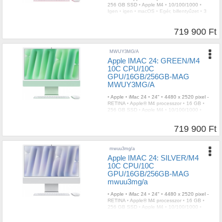
256 GB SSD
•
Apple M4
•
10/100/1000
•
Igen
•
igen
•
macOS
•
Egér, billentyűzet
•
3
év
719 900 Ft
MWUY3MG/A
Apple IMAC 24: GREEN/M4
10C CPU/10C
GPU/16GB/256GB-MAG
MWUY3MG/A
•
Apple
•
iMac 24
•
24"
•
4480 x 2520 pixel -
RETINA
•
Apple® M4 processzor
•
16 GB
•
256 GB SSD
•
Apple M4
•
10/100/1000
•
Igen
•
igen
•
macOS
•
Egér, billentyűzet
•
3
év
719 900 Ft
mwuu3mg/a
Apple IMAC 24: SILVER/M4
10C CPU/10C
GPU/16GB/256GB-MAG
mwuu3mg/a
•
Apple
•
iMac 24
•
24"
•
4480 x 2520 pixel -
RETINA
•
Apple® M4 processzor
•
16 GB
•
256 GB SSD
•
Apple M4
•
10/100/1000
•
Igen
•
igen
•
macOS
•
Egér, billentyűzet
•
3
év