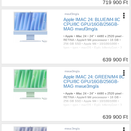
719 900 Ft
mwuf3mg/a
Apple IMAC 24: BLUE/M4 8C
CPU/8C GPU/16GB/256GB-
MAG mwuf3mg/a
•
Apple
•
iMac 24
•
24"
•
4480 x 2520 pixel -
RETINA
•
Apple® M4 processzor
•
16 GB
•
256 GB SSD
•
Apple M4
•
10/100/1000
•
Igen
•
igen
•
macOS
•
Egér, billentyűzet
•
3
év
639 900 Ft
mwue3mg/a
Apple IMAC 24: GREEN/M4 8C
CPU/8C GPU/16GB/256GB-
MAG mwue3mg/a
•
Apple
•
iMac 24
•
24"
•
4480 x 2520 pixel -
RETINA
•
Apple® M4 processzor
•
16 GB
•
256 GB SSD
•
Apple M4
•
10/100/1000
•
Igen
•
igen
•
macOS
•
Egér, billentyűzet
•
3
év
639 900 Ft
mwuc3mg/a