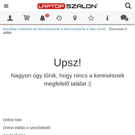
2
0
0
Kezdőlap
»
Barkács és Kerti eszközök
»
Kerti eszközök
»
Házi vízmű
Összesen 0
találat
Upsz!
Nagyon úgy tűnik, hogy nincs a keresésnek
megfelelő találat :(
Online hitel
Online elállás a szerződéstől