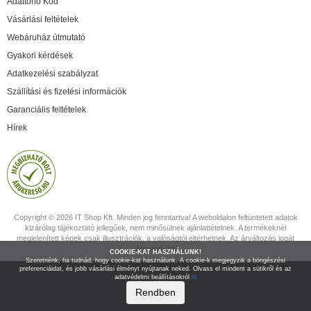
Adattörlő Kód
Vásárlási feltételek
Webáruház útmutató
Gyakori kérdések
Adatkezelési szabályzat
Szállítási és fizetési információk
Garanciális feltételek
Hírek
Copyright © 2026 IT Shop Kft. Minden jog fenntartva! A weboldalon feltüntetett adatok
kizárólag tájékoztató jellegűek, nem minősülnek ajánlattételnek. A termékeknél
megjelenített képek csak illusztrációk, a valóságtól eltérhetnek. Az árváltozás jogát
fenntartjuk!
COOKIE-KAT HASZNÁLUNK!
Szeretnénk, ha tudnád, hogy cookie-kat használunk. A cookie-k megjegyzik a böngészési
preferenciáidat, és jobb vásárlási élményt nyújtanak neked. Olvass el mindent a sütikről és az
adatvédelmi beállításokról
itt
Rendben