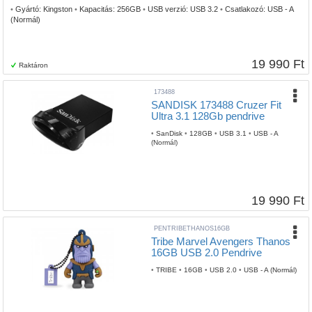
•
Gyártó:
Kingston
•
Kapacitás:
256GB
•
USB verzió:
USB 3.2
•
Csatlakozó:
USB - A
(Normál)
19 990 Ft
Raktáron
173488
SANDISK 173488 Cruzer Fit
Ultra 3.1 128Gb pendrive
•
SanDisk
•
128GB
•
USB 3.1
•
USB - A
(Normál)
19 990 Ft
PENTRIBETHANOS16GB
Tribe Marvel Avengers Thanos
16GB USB 2.0 Pendrive
•
TRIBE
•
16GB
•
USB 2.0
•
USB - A (Normál)