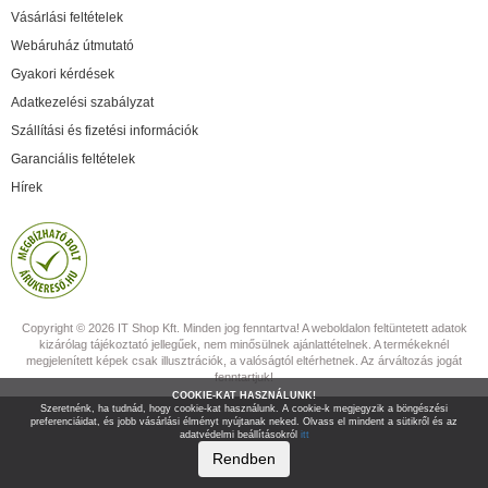
Vásárlási feltételek
Webáruház útmutató
Gyakori kérdések
Adatkezelési szabályzat
Szállítási és fizetési információk
Garanciális feltételek
Hírek
Copyright © 2026 IT Shop Kft. Minden jog fenntartva! A weboldalon feltüntetett adatok
kizárólag tájékoztató jellegűek, nem minősülnek ajánlattételnek. A termékeknél
megjelenített képek csak illusztrációk, a valóságtól eltérhetnek. Az árváltozás jogát
fenntartjuk!
COOKIE-KAT HASZNÁLUNK!
Szeretnénk, ha tudnád, hogy cookie-kat használunk. A cookie-k megjegyzik a böngészési
preferenciáidat, és jobb vásárlási élményt nyújtanak neked. Olvass el mindent a sütikről és az
adatvédelmi beállításokról
itt
Rendben