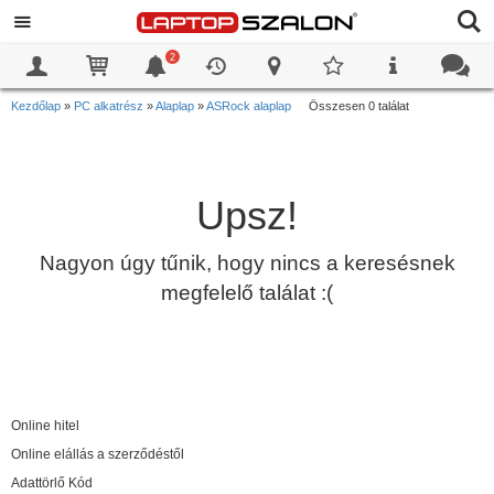
2
0
0
Kezdőlap
»
PC alkatrész
»
Alaplap
»
ASRock alaplap
Összesen 0 találat
Upsz!
Nagyon úgy tűnik, hogy nincs a keresésnek
megfelelő találat :(
Online hitel
Online elállás a szerződéstől
Adattörlő Kód