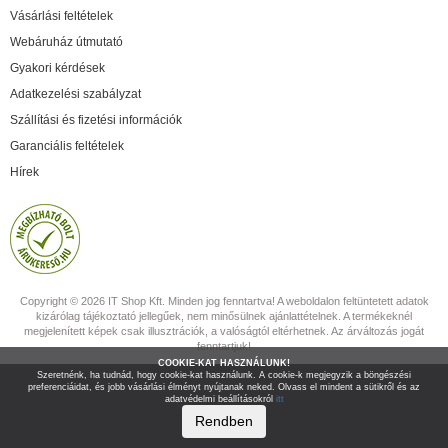
Vásárlási feltételek
Webáruház útmutató
Gyakori kérdések
Adatkezelési szabályzat
Szállítási és fizetési információk
Garanciális feltételek
Hírek
Copyright © 2026 IT Shop Kft. Minden jog fenntartva! A weboldalon feltüntetett adatok
kizárólag tájékoztató jellegűek, nem minősülnek ajánlattételnek. A termékeknél
megjelenített képek csak illusztrációk, a valóságtól eltérhetnek. Az árváltozás jogát
fenntartjuk!
COOKIE-KAT HASZNÁLUNK!
Szeretnénk, ha tudnád, hogy cookie-kat használunk. A cookie-k megjegyzik a böngészési
preferenciáidat, és jobb vásárlási élményt nyújtanak neked. Olvass el mindent a sütikről és az
adatvédelmi beállításokról
itt
Rendben