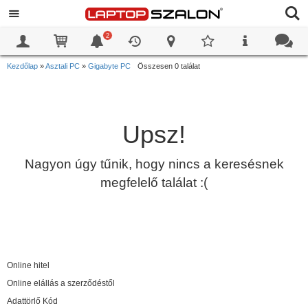
2
0
0
Kezdőlap
»
Asztali PC
»
Gigabyte PC
Összesen 0 találat
Upsz!
Nagyon úgy tűnik, hogy nincs a keresésnek
megfelelő találat :(
Online hitel
Online elállás a szerződéstől
Adattörlő Kód