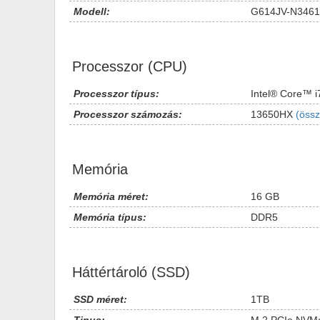
Modell:
G614JV-N3461
Processzor (CPU)
Processzor típus:
Intel® Core™ i
Processzor számozás:
13650HX
(össz
Memória
Memória méret:
16 GB
Memória típus:
DDR5
Háttértároló (SSD)
SSD méret:
1TB