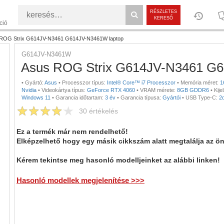
RÉSZLETES
KERESŐ
ció
ROG Strix G614JV-N3461 G614JV-N3461W laptop
G614JV-N3461W
Asus ROG Strix G614JV-N3461 G6
•
Gyártó:
Asus
•
Processzor típus:
Intel® Core™ i7 Processzor
•
Memória méret:
1
Nvidia
•
Videokártya típus:
GeForce RTX 4060
•
VRAM mérete:
8GB GDDR6
•
Kije
Windows 11
•
Garancia időtartam:
3 év
•
Garancia típusa:
Gyártói
•
USB Type-C:
2
30
értékelés
Ez a termék már nem rendelhető!
Elképzelhető hogy egy másik cikkszám alatt megtalálja az ö
Kérem tekintse meg hasonló modelljeinket az alábbi linken!
Hasonló modellek megjelenítése >>>