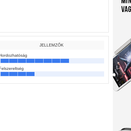
JELLEMZŐK
Hordozhatóság
Felszereltség