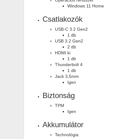
Operációs rendszer
Windows 11 Home
Csatlakozók
USB-C 3.2 Gen2
1 db
USB 3.2 Gen2
2 db
HDMI ki
1 db
Thunderbolt 4
1 db
Jack 3,5mm
Igen
Biztonság
TPM
Igen
Akkumulátor
Technológia