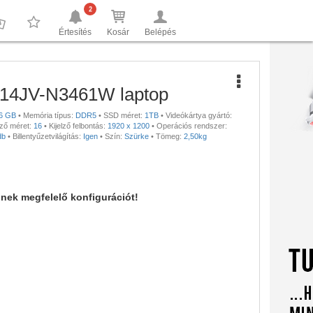
2
Értesítés
Kosár
Belépés
0
0
14JV-N3461W laptop
6 GB
•
Memória típus:
DDR5
•
SSD méret:
1TB
•
Videókártya gyártó:
lző méret:
16
•
Kijelző felbontás:
1920 x 1200
•
Operációs rendszer:
db
•
Billentyűzetvilágítás:
Igen
•
Szín:
Szürke
•
Tömeg:
2,50kg
nnek megfelelő konfigurációt!