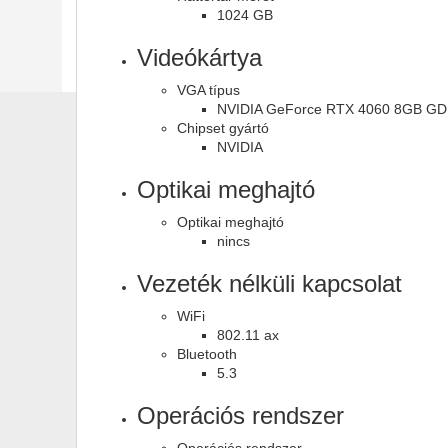
1024 GB
Videókártya
VGA típus
NVIDIA GeForce RTX 4060 8GB G
Chipset gyártó
NVIDIA
Optikai meghajtó
Optikai meghajtó
nincs
Vezeték nélküli kapcsolat
WiFi
802.11 ax
Bluetooth
5.3
Operációs rendszer