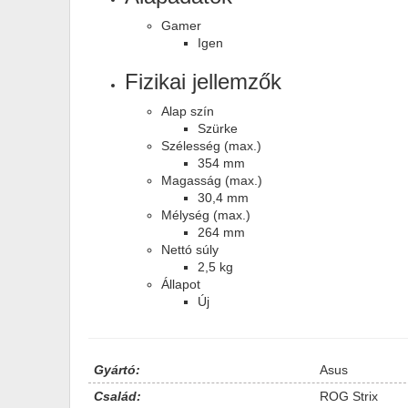
Gamer
Igen
Fizikai jellemzők
Alap szín
Szürke
Szélesség (max.)
354 mm
Magasság (max.)
30,4 mm
Mélység (max.)
264 mm
Nettó súly
2,5 kg
Állapot
Új
Gyártó:
Asus
Család:
ROG Strix