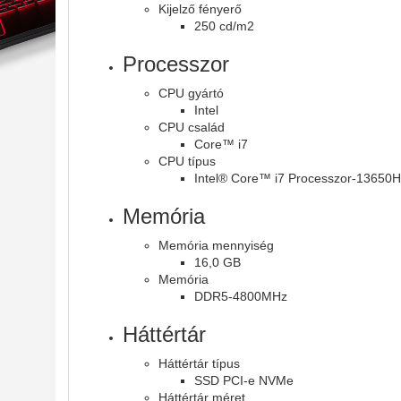
Kijelző fényerő
250 cd/m2
Processzor
CPU gyártó
Intel
CPU család
Core™ i7
CPU típus
Intel® Core™ i7 Processzor-13650
Memória
Memória mennyiség
16,0 GB
Memória
DDR5-4800MHz
Háttértár
Háttértár típus
SSD PCI-e NVMe
Háttértár méret