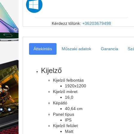
Kérdezz tőlünk:
+36203679498
Áttekintés
Műszaki adatok
Garancia
Szá
Kijelző
Kijelző felbontás
1920x1200
Kijelző méret
16,0
Képátló
40,64 cm
Panel típus
IPS
Kijelző felület
Matt