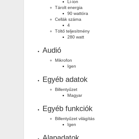
Li-ion
Tárolt energia
90 wattóra
Cellák száma
4
Töltő teljesítmény
280 watt
Audió
Mikrofon
Igen
Egyéb adatok
Billentyűzet
Magyar
Egyéb funkciók
Billentyűzet világítás
Igen
Alapadatok