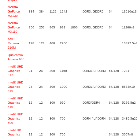
NVIDIA
GeForce
384
384
1122
1242
DDR3, GDDR5
64
13610n13
MX130
NVIDIA
GeForce
256
256
965
993
1800
DDR3, GDDR5
64
11266n3
MX110
AMD
Radeon
128
128
400
2200
13897.5n
610M
Qualcomm
Adreno 680
Intel® UHD
Graphics
24
24
300
1150
DDR3L/LPDDR3
64/128
7231
617
Intel® UHD
Graphics
24
24
300
1000
DDR3L/LPDDR3
64/128
6583n10
615
Intel® UHD
Graphics
12
12
300
950
DDR3/DDR4
64/128
5276.5n2
610
Intel® UHD
Graphics
12
12
300
700
DDR4 / LPDDR4
64/128
3435.5n2
600
Intel® HD
Graphics
12
12
300
700
64/128
3007n8