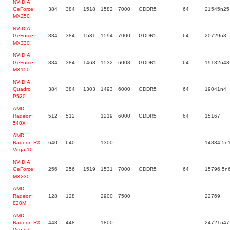
NVIDIA
GeForce
384
384
1518
1582
7000
GDDR5
64
21545n25
MX250
NVIDIA
GeForce
384
384
1531
1594
7000
GDDR5
64
20729n3
MX330
NVIDIA
GeForce
384
384
1468
1532
6008
GDDR5
64
19132n43
MX150
NVIDIA
Quadro
384
384
1303
1493
6000
GDDR5
64
19041n4
P520
AMD
Radeon
512
512
1219
6000
GDDR5
64
15167
540X
AMD
Radeon RX
640
640
1300
14834.5n
Vega 10
NVIDIA
GeForce
256
256
1519
1531
7000
GDDR5
64
15796.5n
MX230
AMD
Radeon
128
128
2900
7500
22769
820M
AMD
Radeon RX
448
448
1800
24721n47
Vega 7