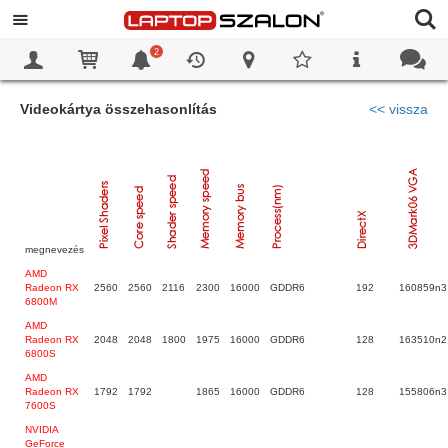
2
0
0
Videokártya összehasonlítás
<< vissza
megnevezés
AMD
Radeon RX
2560
2560
2116
2300
16000
GDDR6
192
160859n3
6800M
AMD
Radeon RX
2048
2048
1800
1975
16000
GDDR6
128
163510n2
6800S
AMD
Radeon RX
1792
1792
1865
16000
GDDR6
128
155806n3
7600S
NVIDIA
GeForce