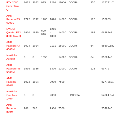
RTX 2080
3072
3072
975
1230
11000
GDDR6
256
127741n7
Super Max-
Q
AMD
Radeon RX
1792
1792
1700
1890
14000
GDDR6
128
153853
6700S
NVIDIA
1215
600 -
Quadro RTX
1920
1920
-
14000
GDDR6
192
66284n2
870
3000 Max-Q
1380
AMD
Radeon RX
1024
1024
2191
18000
GDDR6
64
88600.5n
6500M
Intel® Arc
8
8
1550
14000
GDDR6
64
35604n3
A370M
AMD
Radeon Pro
1536
1536
1300
12000
GDDR6
128
65776
5500M
AMD
Radeon
1024
1024
2900
7500
52778n21
890M
Intel® Arc
Graphics
8
8
2050
LPDDR5x
54064.5n
140V
AMD
Radeon
768
768
2900
7500
55484n5
880M