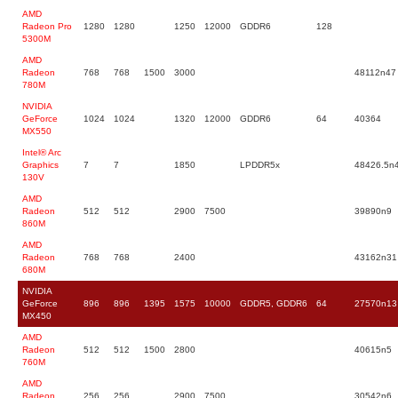
AMD
Radeon Pro
1280
1280
1250
12000
GDDR6
128
5300M
AMD
Radeon
768
768
1500
3000
48112n47
780M
NVIDIA
GeForce
1024
1024
1320
12000
GDDR6
64
40364
MX550
Intel® Arc
Graphics
7
7
1850
LPDDR5x
48426.5n
130V
AMD
Radeon
512
512
2900
7500
39890n9
860M
AMD
Radeon
768
768
2400
43162n31
680M
NVIDIA
GeForce
896
896
1395
1575
10000
GDDR5, GDDR6
64
27570n13
MX450
AMD
Radeon
512
512
1500
2800
40615n5
760M
AMD
Radeon
256
256
2900
7500
30542n6