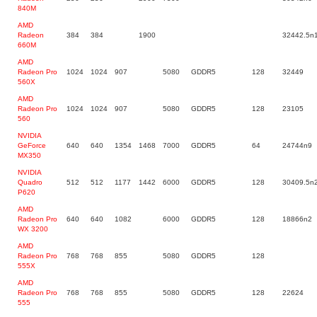
840M
AMD
Radeon
384
384
1900
32442.5n
660M
AMD
Radeon Pro
1024
1024
907
5080
GDDR5
128
32449
560X
AMD
Radeon Pro
1024
1024
907
5080
GDDR5
128
23105
560
NVIDIA
GeForce
640
640
1354
1468
7000
GDDR5
64
24744n9
MX350
NVIDIA
Quadro
512
512
1177
1442
6000
GDDR5
128
30409.5n
P620
AMD
Radeon Pro
640
640
1082
6000
GDDR5
128
18866n2
WX 3200
AMD
Radeon Pro
768
768
855
5080
GDDR5
128
555X
AMD
Radeon Pro
768
768
855
5080
GDDR5
128
22624
555