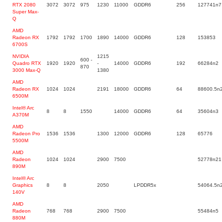
RTX 2080
3072
3072
975
1230
11000
GDDR6
256
127741n7
Super Max-
Q
AMD
Radeon RX
1792
1792
1700
1890
14000
GDDR6
128
153853
6700S
NVIDIA
1215
600 -
Quadro RTX
1920
1920
-
14000
GDDR6
192
66284n2
870
3000 Max-Q
1380
AMD
Radeon RX
1024
1024
2191
18000
GDDR6
64
88600.5n
6500M
Intel® Arc
8
8
1550
14000
GDDR6
64
35604n3
A370M
AMD
Radeon Pro
1536
1536
1300
12000
GDDR6
128
65776
5500M
AMD
Radeon
1024
1024
2900
7500
52778n21
890M
Intel® Arc
Graphics
8
8
2050
LPDDR5x
54064.5n
140V
AMD
Radeon
768
768
2900
7500
55484n5
880M