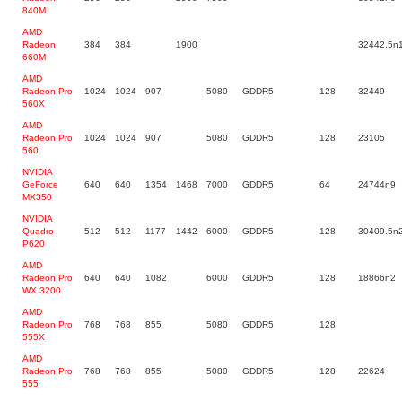
840M
AMD
Radeon
384
384
1900
32442.5n
660M
AMD
Radeon Pro
1024
1024
907
5080
GDDR5
128
32449
560X
AMD
Radeon Pro
1024
1024
907
5080
GDDR5
128
23105
560
NVIDIA
GeForce
640
640
1354
1468
7000
GDDR5
64
24744n9
MX350
NVIDIA
Quadro
512
512
1177
1442
6000
GDDR5
128
30409.5n
P620
AMD
Radeon Pro
640
640
1082
6000
GDDR5
128
18866n2
WX 3200
AMD
Radeon Pro
768
768
855
5080
GDDR5
128
555X
AMD
Radeon Pro
768
768
855
5080
GDDR5
128
22624
555