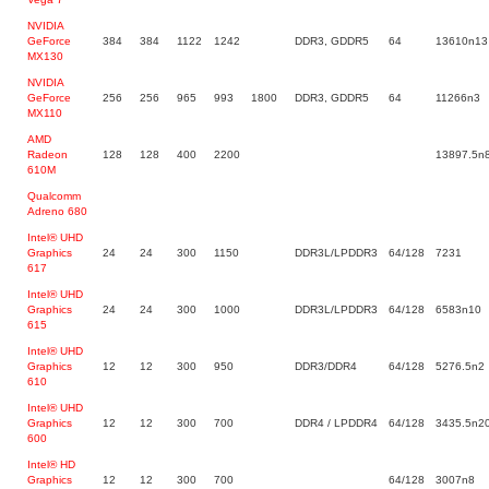
NVIDIA
GeForce
384
384
1122
1242
DDR3, GDDR5
64
13610n13
MX130
NVIDIA
GeForce
256
256
965
993
1800
DDR3, GDDR5
64
11266n3
MX110
AMD
Radeon
128
128
400
2200
13897.5n
610M
Qualcomm
Adreno 680
Intel® UHD
Graphics
24
24
300
1150
DDR3L/LPDDR3
64/128
7231
617
Intel® UHD
Graphics
24
24
300
1000
DDR3L/LPDDR3
64/128
6583n10
615
Intel® UHD
Graphics
12
12
300
950
DDR3/DDR4
64/128
5276.5n2
610
Intel® UHD
Graphics
12
12
300
700
DDR4 / LPDDR4
64/128
3435.5n2
600
Intel® HD
Graphics
12
12
300
700
64/128
3007n8