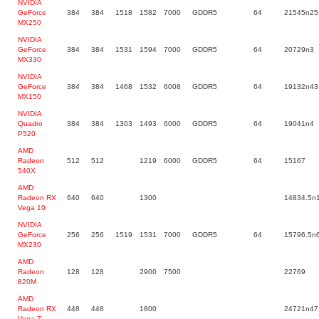
NVIDIA
GeForce
384
384
1518
1582
7000
GDDR5
64
21545n25
MX250
NVIDIA
GeForce
384
384
1531
1594
7000
GDDR5
64
20729n3
MX330
NVIDIA
GeForce
384
384
1468
1532
6008
GDDR5
64
19132n43
MX150
NVIDIA
Quadro
384
384
1303
1493
6000
GDDR5
64
19041n4
P520
AMD
Radeon
512
512
1219
6000
GDDR5
64
15167
540X
AMD
Radeon RX
640
640
1300
14834.5n
Vega 10
NVIDIA
GeForce
256
256
1519
1531
7000
GDDR5
64
15796.5n
MX230
AMD
Radeon
128
128
2900
7500
22769
820M
AMD
Radeon RX
448
448
1800
24721n47
Vega 7