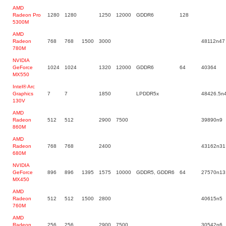
AMD
Radeon Pro
1280
1280
1250
12000
GDDR6
128
5300M
AMD
Radeon
768
768
1500
3000
48112n47
780M
NVIDIA
GeForce
1024
1024
1320
12000
GDDR6
64
40364
MX550
Intel® Arc
Graphics
7
7
1850
LPDDR5x
48426.5n
130V
AMD
Radeon
512
512
2900
7500
39890n9
860M
AMD
Radeon
768
768
2400
43162n31
680M
NVIDIA
GeForce
896
896
1395
1575
10000
GDDR5, GDDR6
64
27570n13
MX450
AMD
Radeon
512
512
1500
2800
40615n5
760M
AMD
Radeon
256
256
2900
7500
30542n6