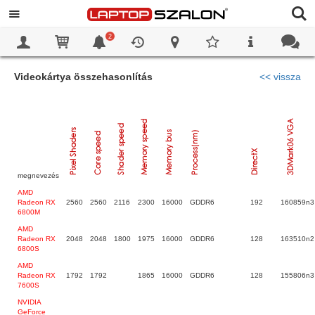
2
0
0
Videokártya összehasonlítás
<< vissza
megnevezés
AMD
Radeon RX
2560
2560
2116
2300
16000
GDDR6
192
160859n3
6800M
AMD
Radeon RX
2048
2048
1800
1975
16000
GDDR6
128
163510n2
6800S
AMD
Radeon RX
1792
1792
1865
16000
GDDR6
128
155806n3
7600S
NVIDIA
GeForce