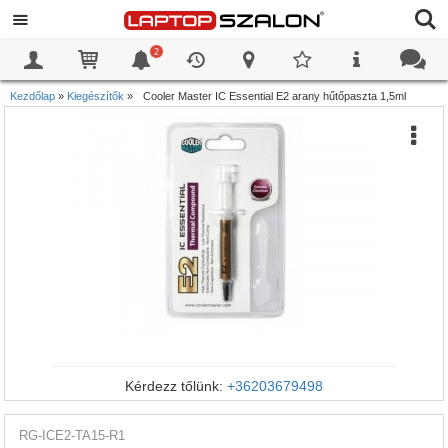
2
0
0
Kezdőlap
»
Kiegészítők
»
Cooler Master IC Essential E2 arany hűtőpaszta 1,5ml
Kérdezz tőlünk:
+36203679498
RG-ICE2-TA15-R1