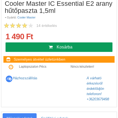
Cooler Master IC Essential E2 arany
hűtőpaszta 1,5ml
•
Gyártó:
Cooler Master
14
értékelés
1 490 Ft
Kosárba
Személyes átvétel üzletünkben
Laptopszalon Pécs
Nincs készleten!
Házhozszállítás
A várható
érkezésről
érdeklődjön
telefonon!
+36203679498