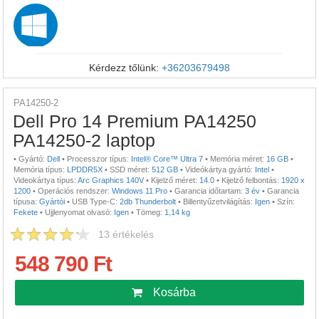
Kérdezz tőlünk:
+36203679498
PA14250-2
Dell Pro 14 Premium PA14250
PA14250-2 laptop
•
Gyártó:
Dell
•
Processzor típus:
Intel® Core™ Ultra 7
•
Memória méret:
16 GB
•
Memória típus:
LPDDR5X
•
SSD méret:
512 GB
•
Videókártya gyártó:
Intel
•
Videokártya típus:
Arc Graphics 140V
•
Kijelző méret:
14.0
•
Kijelző felbontás:
1920 x
1200
•
Operációs rendszer:
Windows 11 Pro
•
Garancia időtartam:
3 év
•
Garancia
típusa:
Gyártói
•
USB Type-C:
2db Thunderbolt
•
Billentyűzetvilágítás:
Igen
•
Szín:
Fekete
•
Ujjlenyomat olvasó:
Igen
•
Tömeg:
1,14 kg
13
értékelés
548 790 Ft
Kosárba