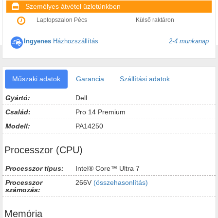
Személyes átvétel üzletünkben
Laptopszalon Pécs
Külső raktáron
Ingyenes
Házhozszállítás
2-4 munkanap
Műszaki adatok
Garancia
Szállítási adatok
Gyártó:
Dell
Család:
Pro 14 Premium
Modell:
PA14250
Processzor (CPU)
Processzor típus:
Intel® Core™ Ultra 7
Processzor
266V
(összehasonlítás)
számozás:
Memória