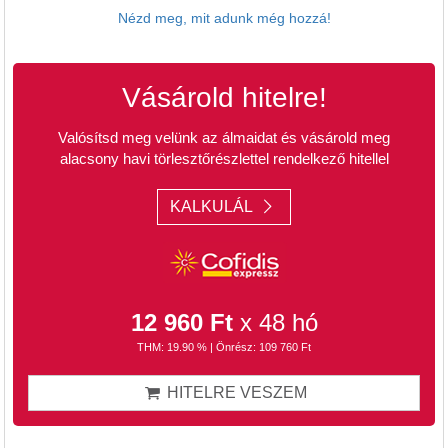
Nézd meg, mit adunk még hozzá!
Vásárold hitelre!
Valósítsd meg velünk az álmaidat és vásárold meg
alacsony havi törlesztőrészlettel rendelkező hitellel
KALKULÁL
12 960 Ft
x 48 hó
THM: 19.90 % | Önrész: 109 760 Ft
HITELRE VESZEM