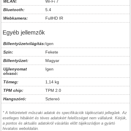
WLAN:
Wi-Fi 7
Bluetooth:
5.4
Webkamera:
FullHD IR
Egyéb jellemzők
Billentyűzetvilágítás:
Igen
Szín:
Fekete
Billentyűzet:
Magyar
Ujjlenyomat
Igen
olvasó:
Tömeg:
1,14 kg
TPM chip:
TPM 2.0
Hangszóró:
Sztereó
* A feltüntetett műszaki adatok és specifikációk tájékoztató jellegűek. Az
esetleges hibákért és téves adatokért felelősséget nem vállalunk. Kérjük,
a pontos és aktuális adatokról vásárlás előtt tájékozódjon a gyártó
hivatalos weboldalán.