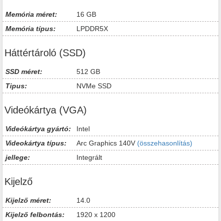
Memória méret:
16 GB
Memória típus:
LPDDR5X
Háttértároló (SSD)
SSD méret:
512 GB
Tipus:
NVMe SSD
Videókártya (VGA)
Videókártya gyártó:
Intel
Videokártya típus:
Arc Graphics 140V
(összehasonlítás)
jellege:
Integrált
Kijelző
Kijelző méret:
14.0
Kijelző felbontás:
1920 x 1200