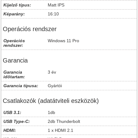
Kijelző típus:
Matt IPS
Képarány:
16:10
Operációs rendszer
Operációs
Windows 11 Pro
rendszer:
Garancia
Garancia
3 év
időtartam:
Garancia típusa:
Gyártói
Csatlakozók (adatátviteli eszközök)
USB 3.1:
1db
USB Type-C:
2db Thunderbolt
HDMI:
1 x HDMI 2.1