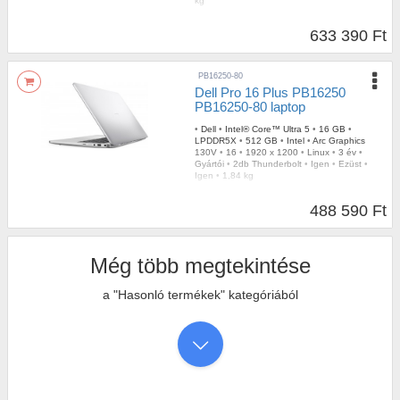
kg
633 390 Ft
PB16250-80
Dell Pro 16 Plus PB16250
PB16250-80 laptop
•
Dell
•
Intel® Core™ Ultra 5
•
16 GB
•
LPDDR5X
•
512 GB
•
Intel
•
Arc Graphics
130V
•
16
•
1920 x 1200
•
Linux
•
3 év
•
Gyártói
•
2db Thunderbolt
•
Igen
•
Ezüst
•
Igen
•
1,84 kg
488 590 Ft
Még több megtekintése
a "Hasonló termékek" kategóriából