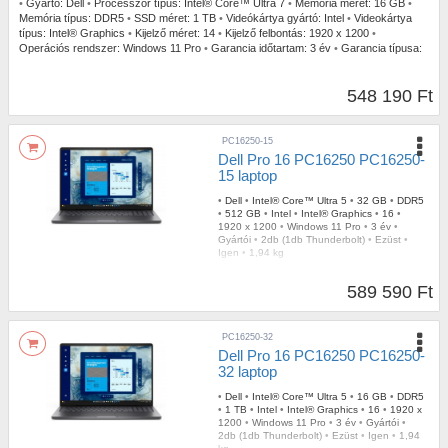
•
Gyártó:
Dell
•
Processzor típus:
Intel® Core™ Ultra 7
•
Memória méret:
16 GB
•
Memória típus:
DDR5
•
SSD méret:
1 TB
•
Videókártya gyártó:
Intel
•
Videokártya
típus:
Intel® Graphics
•
Kijelző méret:
14
•
Kijelző felbontás:
1920 x 1200
•
Operációs rendszer:
Windows 11 Pro
•
Garancia időtartam:
3 év
•
Garancia típusa:
Gyártói
•
USB Type-C:
2db (1db Thunderbolt)
•
Billentyűzetvilágítás:
Igen
•
Szín:
Ezüst
•
Tömeg:
1,35 kg
548 190 Ft
PC16250-15
Dell Pro 16 PC16250 PC16250-
15 laptop
•
Dell
•
Intel® Core™ Ultra 5
•
32 GB
•
DDR5
•
512 GB
•
Intel
•
Intel® Graphics
•
16
•
1920 x 1200
•
Windows 11 Pro
•
3 év
•
Gyártói
•
2db (1db Thunderbolt)
•
Ezüst
•
Igen
•
1,94 kg
589 590 Ft
PC16250-32
Dell Pro 16 PC16250 PC16250-
32 laptop
•
Dell
•
Intel® Core™ Ultra 5
•
16 GB
•
DDR5
•
1 TB
•
Intel
•
Intel® Graphics
•
16
•
1920 x
1200
•
Windows 11 Pro
•
3 év
•
Gyártói
•
2db (1db Thunderbolt)
•
Ezüst
•
Igen
•
1,94