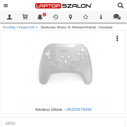
2
0
0
Kezdőlap
»
Kiegészítők
»
Steelseries Stratus XL Windows/Android - Gamepad
Kérdezz tőlünk:
+36203679498
69050