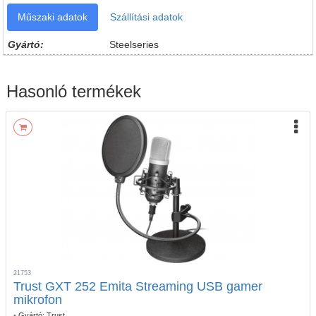
Műszaki adatok
Szállítási adatok
Gyártó:
Steelseries
Hasonló termékek
21753
Trust GXT 252 Emita Streaming USB gamer
mikrofon
•
Gyártó:
Trust