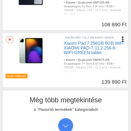
•
Xiaomi
•
Qualcomm SM7435-AB
Snapdragon 7s Gen 2 (4 nm)
•
8GB
•
256GB
•
Adreno 710
•
12,1 inch
•
Android
14
•
Kék
108 890 Ft
XIAOMI-PAD-7-11.2-256-8-WIFI-GREEN
Xiaomi Pad 7 256GB 8GB WiFi
XIAOMI-PAD-7-11.2-256-8-
WIFI-GREEN tablet
•
Xiaomi
•
Qualcomm SM7675-AB
Snapdragon 7+ Gen 3 (4 nm)
•
8GB
•
256GB
•
Adreno 732
•
11.2 inch
•
Android
15
•
Zöld
Gyári töltővel!
139 890 Ft
Még több megtekintése
a "Hasonló termékek" kategóriából