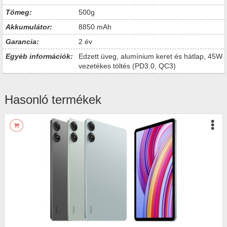
Tömeg:
500g
Akkumulátor:
8850 mAh
Garancia:
2 év
Egyéb információk:
Edzett üveg, alumínium keret és hátlap, 45W
vezetékes töltés (PD3.0, QC3)
Hasonló termékek