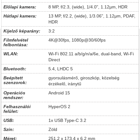
Előlapi kamera:
8 MP, f/2.3, (wide), 1/4.0", 1.12µm, HDR
Hátlapi kamera:
13 MP, f/2.2, (wide), 1/3.06", 1.12µm, PDAF,
HDR
Kijelző képarány:
3:2
Filmfelvétel
4K@30fps, 1080p@30/60fps
felbontása:
WLAN:
Wi-Fi 802.11 a/b/g/n/a/6e, dual-band, Wi-Fi
Direct
Bluetooth:
5.4, LHDC 5
Beépített
gyorsulásmérő, giroszkóp, közelség
szenzorok:
érzékelő, iránytű
Operációs
Android 15
rendszer:
Felhasználói
HyperOS 2
felület:
USB:
1x USB Type-C 3.2
Szín:
Zöld
Méret:
251.2 x 173.4 x 6.2 mm