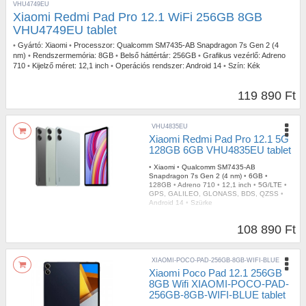
VHU4749EU
Xiaomi Redmi Pad Pro 12.1 WiFi 256GB 8GB
VHU4749EU tablet
•
Gyártó:
Xiaomi
•
Processzor:
Qualcomm SM7435-AB Snapdragon 7s Gen 2 (4
nm)
•
Rendszermemória:
8GB
•
Belső háttértár:
256GB
•
Grafikus vezérlő:
Adreno
710
•
Kijelző méret:
12,1 inch
•
Operációs rendszer:
Android 14
•
Szín:
Kék
119 890 Ft
VHU4835EU
Xiaomi Redmi Pad Pro 12.1 5G
128GB 6GB VHU4835EU tablet
•
Xiaomi
•
Qualcomm SM7435-AB
Snapdragon 7s Gen 2 (4 nm)
•
6GB
•
128GB
•
Adreno 710
•
12,1 inch
•
5G/LTE
•
GPS, GALILEO, GLONASS, BDS, QZSS
•
Android 14
•
Szürke
108 890 Ft
XIAOMI-POCO-PAD-256GB-8GB-WIFI-BLUE
Xiaomi Poco Pad 12.1 256GB
8GB Wifi XIAOMI-POCO-PAD-
256GB-8GB-WIFI-BLUE tablet