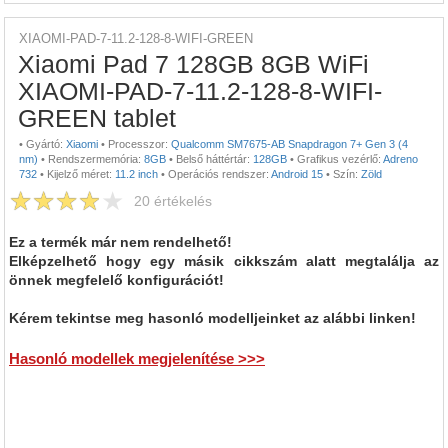
XIAOMI-PAD-7-11.2-128-8-WIFI-GREEN
Xiaomi Pad 7 128GB 8GB WiFi
XIAOMI-PAD-7-11.2-128-8-WIFI-
GREEN tablet
•
Gyártó:
Xiaomi
•
Processzor:
Qualcomm SM7675-AB Snapdragon 7+ Gen 3 (4
nm)
•
Rendszermemória:
8GB
•
Belső háttértár:
128GB
•
Grafikus vezérlő:
Adreno
732
•
Kijelző méret:
11.2 inch
•
Operációs rendszer:
Android 15
•
Szín:
Zöld
20
értékelés
Ez a termék már nem rendelhető!
Elképzelhető hogy egy másik cikkszám alatt megtalálja az
önnek megfelelő konfigurációt!
Kérem tekintse meg hasonló modelljeinket az alábbi linken!
Hasonló modellek megjelenítése >>>