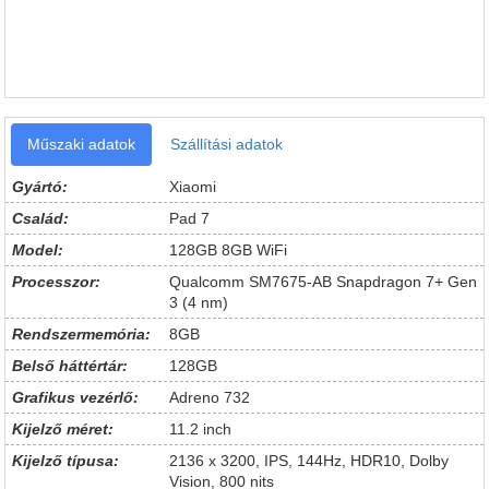
Műszaki adatok
Szállítási adatok
Gyártó:
Xiaomi
Család:
Pad 7
Model:
128GB 8GB WiFi
Processzor:
Qualcomm SM7675-AB Snapdragon 7+ Gen
3 (4 nm)
Rendszermemória:
8GB
Belső háttértár:
128GB
Grafikus vezérlő:
Adreno 732
Kijelző méret:
11.2 inch
Kijelző típusa:
2136 x 3200, IPS, 144Hz, HDR10, Dolby
Vision, 800 nits