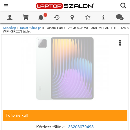
2
0
0
Kezdőlap
»
Tablet / tábla pc
»
Xiaomi Pad 7 128GB 8GB WiFi XIAOMI-PAD-7-11.2-128-8-
WIFI-GREEN tablet
Töltő nélkül!
Kérdezz tőlünk:
+36203679498