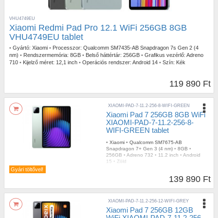
VHU4749EU
Xiaomi Redmi Pad Pro 12.1 WiFi 256GB 8GB
VHU4749EU tablet
•
Gyártó:
Xiaomi
•
Processzor:
Qualcomm SM7435-AB Snapdragon 7s Gen 2 (4
nm)
•
Rendszermemória:
8GB
•
Belső háttértár:
256GB
•
Grafikus vezérlő:
Adreno
710
•
Kijelző méret:
12,1 inch
•
Operációs rendszer:
Android 14
•
Szín:
Kék
119 890 Ft
XIAOMI-PAD-7-11.2-256-8-WIFI-GREEN
Xiaomi Pad 7 256GB 8GB WiFi
XIAOMI-PAD-7-11.2-256-8-
WIFI-GREEN tablet
•
Xiaomi
•
Qualcomm SM7675-AB
Snapdragon 7+ Gen 3 (4 nm)
•
8GB
•
256GB
•
Adreno 732
•
11.2 inch
•
Android
15
•
Zöld
Gyári töltővel!
139 890 Ft
XIAOMI-PAD-7-11.2-256-12-WIFI-GREY
Xiaomi Pad 7 256GB 12GB
WiFi XIAOMI-PAD-7-11.2-256-