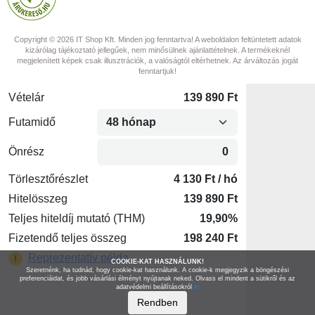
Copyright © 2026 IT Shop Kft. Minden jog fenntartva! A weboldalon feltüntetett adatok
kizárólag tájékoztató jellegűek, nem minősülnek ajánlattételnek. A termékeknél
megjelenített képek csak illusztrációk, a valóságtól eltérhetnek. Az árváltozás jogát
fenntartjuk!
COOKIE-KAT HASZNÁLUNK!
Szeretnénk, ha tudnád, hogy cookie-kat használunk. A cookie-k megjegyzik a böngészési
preferenciáidat, és jobb vásárlási élményt nyújtanak neked. Olvass el mindent a sütikről és az
adatvédelmi beállításokról
itt
Rendben