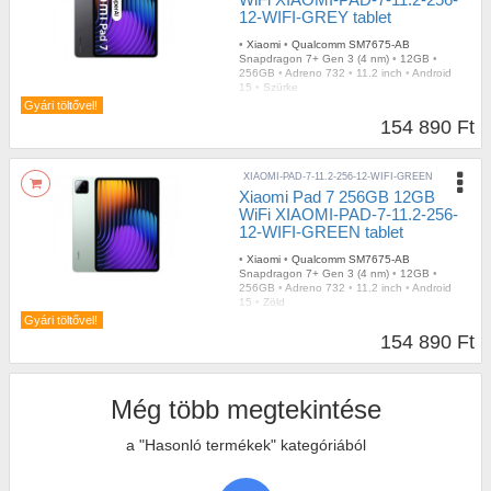
12-WIFI-GREY tablet
•
Xiaomi
•
Qualcomm SM7675-AB
Snapdragon 7+ Gen 3 (4 nm)
•
12GB
•
256GB
•
Adreno 732
•
11.2 inch
•
Android
15
•
Szürke
Gyári töltővel!
154 890 Ft
XIAOMI-PAD-7-11.2-256-12-WIFI-GREEN
Xiaomi Pad 7 256GB 12GB
WiFi XIAOMI-PAD-7-11.2-256-
12-WIFI-GREEN tablet
•
Xiaomi
•
Qualcomm SM7675-AB
Snapdragon 7+ Gen 3 (4 nm)
•
12GB
•
256GB
•
Adreno 732
•
11.2 inch
•
Android
15
•
Zöld
Gyári töltővel!
154 890 Ft
Még több megtekintése
a "Hasonló termékek" kategóriából