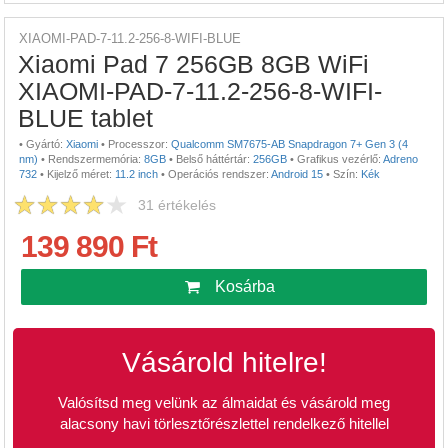
XIAOMI-PAD-7-11.2-256-8-WIFI-BLUE
Xiaomi Pad 7 256GB 8GB WiFi
XIAOMI-PAD-7-11.2-256-8-WIFI-
BLUE tablet
•
Gyártó:
Xiaomi
•
Processzor:
Qualcomm SM7675-AB Snapdragon 7+ Gen 3 (4
nm)
•
Rendszermemória:
8GB
•
Belső háttértár:
256GB
•
Grafikus vezérlő:
Adreno
732
•
Kijelző méret:
11.2 inch
•
Operációs rendszer:
Android 15
•
Szín:
Kék
31
értékelés
139 890 Ft
Kosárba
Vásárold hitelre!
Valósítsd meg velünk az álmaidat és vásárold meg
alacsony havi törlesztőrészlettel rendelkező hitellel