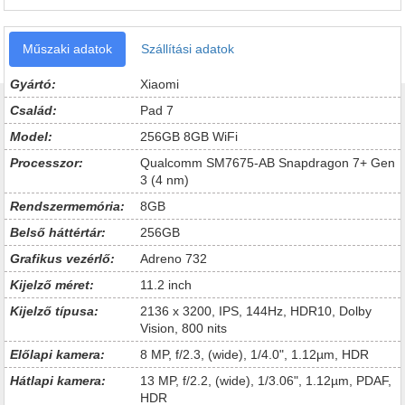
Műszaki adatok
Szállítási adatok
Gyártó:
Xiaomi
Család:
Pad 7
Model:
256GB 8GB WiFi
Processzor:
Qualcomm SM7675-AB Snapdragon 7+ Gen
3 (4 nm)
Rendszermemória:
8GB
Belső háttértár:
256GB
Grafikus vezérlő:
Adreno 732
Kijelző méret:
11.2 inch
Kijelző típusa:
2136 x 3200, IPS, 144Hz, HDR10, Dolby
Vision, 800 nits
Előlapi kamera:
8 MP, f/2.3, (wide), 1/4.0", 1.12µm, HDR
Hátlapi kamera:
13 MP, f/2.2, (wide), 1/3.06", 1.12µm, PDAF,
HDR