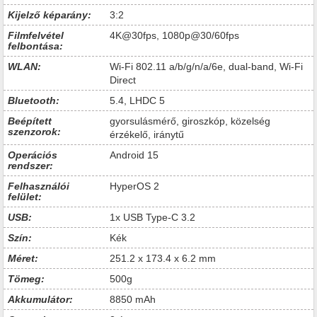
Kijelző képarány:
3:2
Filmfelvétel
4K@30fps, 1080p@30/60fps
felbontása:
WLAN:
Wi-Fi 802.11 a/b/g/n/a/6e, dual-band, Wi-Fi
Direct
Bluetooth:
5.4, LHDC 5
Beépített
gyorsulásmérő, giroszkóp, közelség
szenzorok:
érzékelő, iránytű
Operációs
Android 15
rendszer:
Felhasználói
HyperOS 2
felület:
USB:
1x USB Type-C 3.2
Szín:
Kék
Méret:
251.2 x 173.4 x 6.2 mm
Tömeg:
500g
Akkumulátor:
8850 mAh