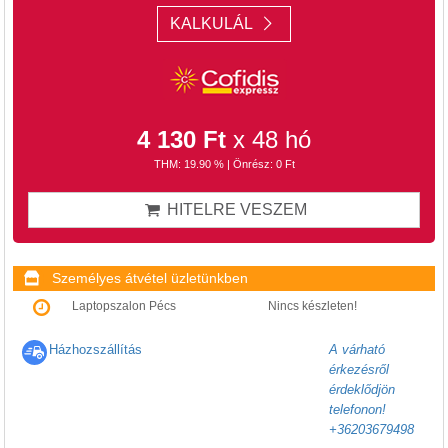
KALKULÁL
4 130 Ft
x 48 hó
THM: 19.90 % | Önrész: 0 Ft
HITELRE VESZEM
Személyes átvétel üzletünkben
Laptopszalon Pécs
Nincs készleten!
Házhozszállítás
A várható
érkezésről
érdeklődjön
telefonon!
+36203679498