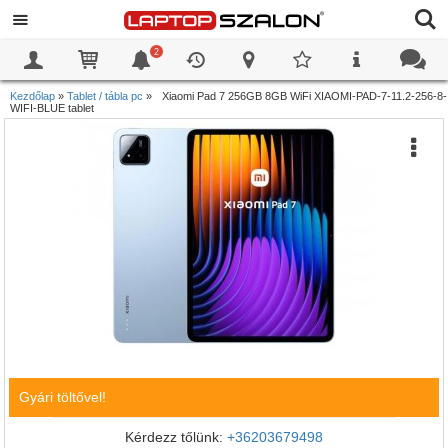
2
0
0
Kezdőlap
»
Tablet / tábla pc
»
Xiaomi Pad 7 256GB 8GB WiFi XIAOMI-PAD-7-11.2-256-8-
WIFI-BLUE tablet
Gyári töltővel!
Kérdezz tőlünk:
+36203679498