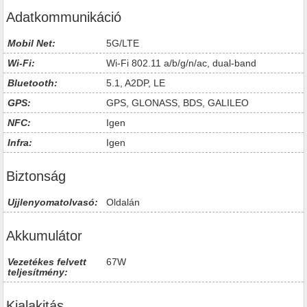
Adatkommunikáció
Mobil Net:
5G/LTE
Wi-Fi:
Wi-Fi 802.11 a/b/g/n/ac, dual-band
Bluetooth:
5.1, A2DP, LE
GPS:
GPS, GLONASS, BDS, GALILEO
NFC:
Igen
Infra:
Igen
Biztonság
Ujjlenyomatolvasó:
Oldalán
Akkumulátor
Vezetékes felvett
67W
teljesítmény:
Kialakitás