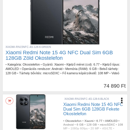
XIAOMI-RN15NFC-4G-128-6-GREEN
Xiaomi Redmi Note 15 4G NFC Dual Sim 6GB
128GB Zöld Okostelefon
•
Kategória:
Okostelefon
•
Gyártó:
Xiaomi
•
Kijelző méret (col):
6.77
•
Kijelző típus:
AMOLED
•
Operációs rendszer:
Android
•
Memória (RAM):
6 GB
•
Belső tárhely:
128 GB
•
Tárhely bővítés:
microSDXC
•
Fő kamera képérzékelő:
108 MP
•
Videó
felbontás:
1080p 60fps
•
Selfie kamera érzékelő:
20 MP
•
Mobil Net:
4G/LTE
•
Ujjlenyomatolvasó:
Kijelzőbe épített (optikai)
•
Szín:
Zöld
•
IP szabvány:
IP64
74 890 Ft
XIAOMI-RN15NFC-4G-128-6-BLACK
Xiaomi Redmi Note 15 4G NFC
Dual Sim 6GB 128GB Fekete
Okostelefon
•
Okostelefon
•
Xiaomi
•
6.77
•
AMOLED
•
Android
•
6 GB
•
128 GB
•
microSDXC
•
108
MP
•
1080p 60fps
•
20 MP
•
4G/LTE
•