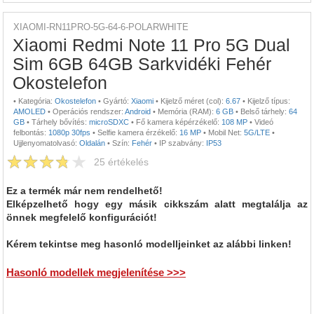
XIAOMI-RN11PRO-5G-64-6-POLARWHITE
Xiaomi Redmi Note 11 Pro 5G Dual
Sim 6GB 64GB Sarkvidéki Fehér
Okostelefon
•
Kategória:
Okostelefon
•
Gyártó:
Xiaomi
•
Kijelző méret (col):
6.67
•
Kijelző típus:
AMOLED
•
Operációs rendszer:
Android
•
Memória (RAM):
6 GB
•
Belső tárhely:
64
GB
•
Tárhely bővítés:
microSDXC
•
Fő kamera képérzékelő:
108 MP
•
Videó
felbontás:
1080p 30fps
•
Selfie kamera érzékelő:
16 MP
•
Mobil Net:
5G/LTE
•
Ujjlenyomatolvasó:
Oldalán
•
Szín:
Fehér
•
IP szabvány:
IP53
25
értékelés
Ez a termék már nem rendelhető!
Elképzelhető hogy egy másik cikkszám alatt megtalálja az
önnek megfelelő konfigurációt!
Kérem tekintse meg hasonló modelljeinket az alábbi linken!
Hasonló modellek megjelenítése >>>