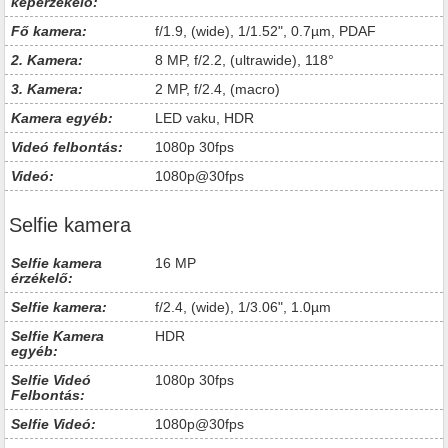
képérzékelő:
Fő kamera:
f/1.9, (wide), 1/1.52", 0.7µm, PDAF
2. Kamera:
8 MP, f/2.2, (ultrawide), 118°
3. Kamera:
2 MP, f/2.4, (macro)
Kamera egyéb:
LED vaku, HDR
Videó felbontás:
1080p 30fps
Videó:
1080p@30fps
Selfie kamera
Selfie kamera
16 MP
érzékelő:
Selfie kamera:
f/2.4, (wide), 1/3.06", 1.0µm
Selfie Kamera
HDR
egyéb:
Selfie Videó
1080p 30fps
Felbontás:
Selfie Videó:
1080p@30fps