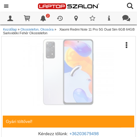
2
0
0
Kezdőlap
»
Okostelefon, Okosóra
»
Xiaomi Redmi Note 11 Pro 5G Dual Sim 6GB 64GB
Sarkvidéki Fehér Okostelefon
Gyári töltővel!
Kérdezz tőlünk:
+36203679498