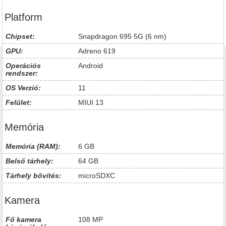
Platform
Chipset:
Snapdragon 695 5G (6 nm)
GPU:
Adreno 619
Operációs
Android
rendszer:
OS Verzió:
11
Felület:
MIUI 13
Memória
Memória (RAM):
6 GB
Belső tárhely:
64 GB
Tárhely bővítés:
microSDXC
Kamera
Fő kamera
108 MP