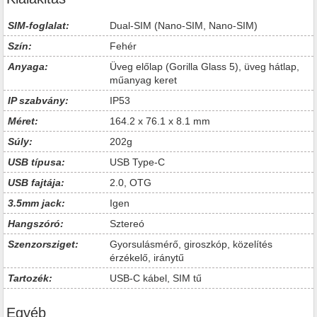
SIM-foglalat:
Dual-SIM (Nano-SIM, Nano-SIM)
Szín:
Fehér
Anyaga:
Üveg előlap (Gorilla Glass 5), üveg hátlap,
műanyag keret
IP szabvány:
IP53
Méret:
164.2 x 76.1 x 8.1 mm
Súly:
202g
USB típusa:
USB Type-C
USB fajtája:
2.0, OTG
3.5mm jack:
Igen
Hangszóró:
Sztereó
Szenzorsziget:
Gyorsulásmérő, giroszkóp, közelítés
érzékelő, iránytű
Tartozék:
USB-C kábel, SIM tű
Egyéb