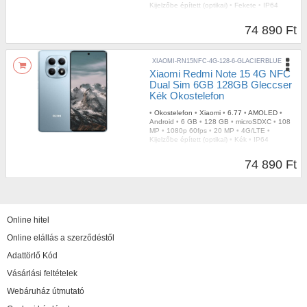
Kijelzőbe épített (optikai)
•
Fekete
•
IP64
74 890 Ft
XIAOMI-RN15NFC-4G-128-6-GLACIERBLUE
Xiaomi Redmi Note 15 4G NFC
Dual Sim 6GB 128GB Gleccser
Kék Okostelefon
•
Okostelefon
•
Xiaomi
•
6.77
•
AMOLED
•
Android
•
6 GB
•
128 GB
•
microSDXC
•
108
MP
•
1080p 60fps
•
20 MP
•
4G/LTE
•
Kijelzőbe épített (optikai)
•
Kék
•
IP64
74 890 Ft
Online hitel
Online elállás a szerződéstől
Adattörlő Kód
Vásárlási feltételek
Webáruház útmutató