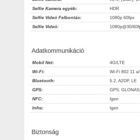
Selfie Kamera egyéb:
HDR
Selfie Videó Felbontás:
1080p 60fps
Selfie Videó:
1080p@30/60f
Adatkommunikáció
Mobil Net:
4G/LTE
Wi-Fi:
Wi-Fi 802.11 a/
Bluetooth:
5.2, A2DP, LE
GPS:
GPS, GLONASS
NFC:
Igen
Infra:
Igen
Biztonság