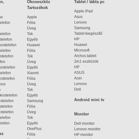
n,
Okoseszköz
Tablet / tábla pc
Tartozékok
Apple iPad
Asus
ne
Apple
Lenovo
elefon
Fólia
Samsung
Üveg
Tablet kiegészítő
elefon
Tok
HP
telefon
Egyéb
Huawei
ostelefon
Huawei
Microsoft
elefon
Fólia
Archos tablet
stelefon
Tok
2in1 eszközök
fon
Üveg
HP
ostelefon
Egyéb
ASUS
elefon
Xiaomi
Acer
ostelefon
Fólia
Lenovo
bos
Üveg
Dell
n
Tok
kostelefon
Egyéb
Android mini tv
stelefon
Samsung
telefon
Fólia
stelefon
Üveg
Monitor
elefon
Tok
elefon
Egyéb
Dell monitor
OnePlus
Lenovo monitor
sz
Fólia
HP monitor