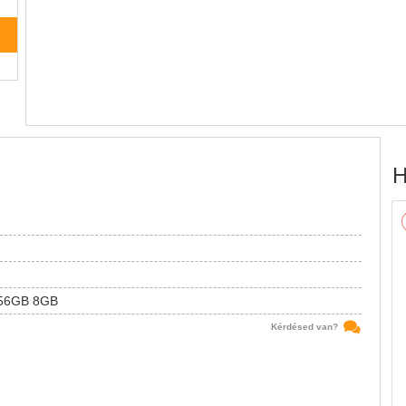
H
56GB 8GB
Kérdésed van?