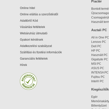
Piactér
Online hitel
Bontott term
Újracsomagol
Online elállás a szerződéstől
Csomagsérül
Adattörlő Kód
Használt ter
Vásárlási feltételek
Asztali PC
Webáruház útmutató
All in One PC
Gyakori kérdések
Lenovo PC
Adatkezelési szabályzat
Dell PC
HP PC
Szállítási és fizetési információk
Használt PC
Garanciális feltételek
Gigabyte PC
MSI PC
Hírek
ASUS PC
INTENSA PC
Fujitsu PC
Intel® PC
Kiegészítők
Egér
Memóriakárt
Billentyűzet