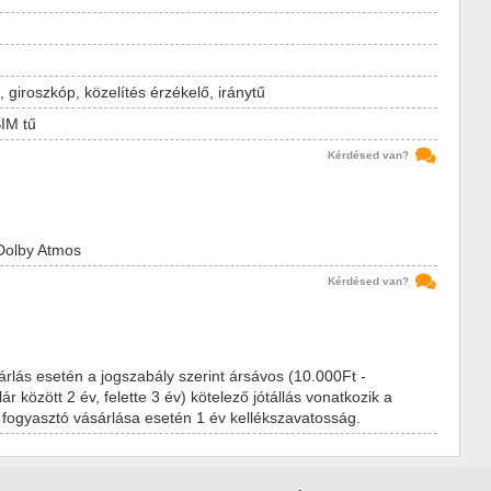
giroszkóp, közelítés érzékelő, iránytű
IM tű
Kérdésed van?
 Dolby Atmos
Kérdésed van?
rlás esetén a jogszabály szerint ársávos (10.000Ft -
ár között 2 év, felette 3 év) kötelező jótállás vonatkozik a
fogyasztó vásárlása esetén 1 év kellékszavatosság.