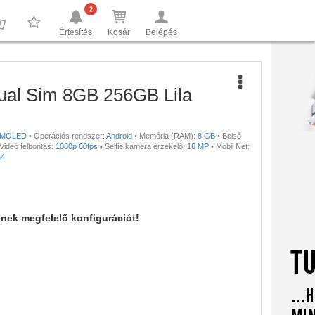
2
Értesítés
Kosár
Belépés
0
0
al Sim 8GB 256GB Lila
MOLED
•
Operációs rendszer:
Android
•
Memória (RAM):
8 GB
•
Belső
Videó felbontás:
1080p 60fps
•
Selfie kamera érzékelő:
16 MP
•
Mobil Net:
64
nnek megfelelő konfigurációt!