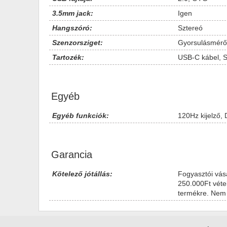
3.5mm jack:
Igen
Hangszóró:
Sztereó
Szenzorsziget:
Gyorsulásmérő, 
Tartozék:
USB-C kábel, S
Egyéb
Egyéb funkciók:
120Hz kijelző,
Garancia
Kötelező jótállás:
Fogyasztói vásá
250.000Ft vétel
termékre. Nem 