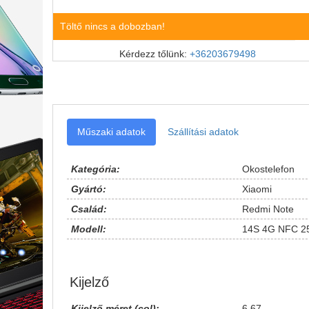
Töltő nincs a dobozban!
Kérdezz tőlünk:
+36203679498
Műszaki adatok
Szállítási adatok
Kategória:
Okostelefon
Gyártó:
Xiaomi
Család:
Redmi Note
Modell:
14S 4G NFC 2
Kijelző
Kijelző méret (col):
6.67