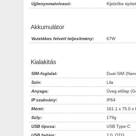
Ujjlenyomatolvasó:
Kijelzőbe építet
Akkumulátor
Vezetékes felvett teljesítmény:
67W
Kialakitás
SIM-foglalat:
Dual-SIM (Nan
Szín:
Lila
Anyaga:
Üveg előlap (G
IP szabvány:
IP64
Méret:
161.1 x 75.0 x
Súly:
179g
USB típusa:
USB Type-C
USB fajtája:
2.0, OTG