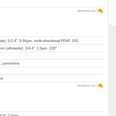
Kérdésed van?
de), 1/1.4", 0.56µm, multi-directional PDAF, OIS
mm (ultrawide), 1/4.4", 1.0µm, 120°
R, panoráma
ps
Kérdésed van?
/3.0", 1.0µm