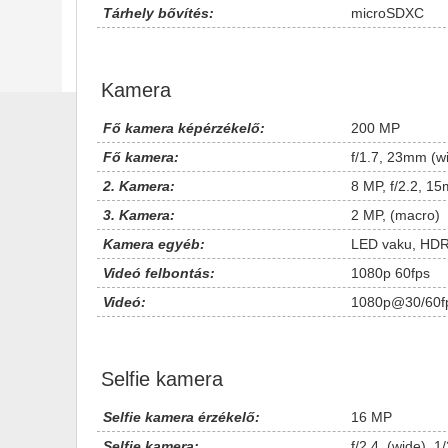
Tárhely bővítés:
microSDXC
Kamera
Fő kamera képérzékelő:
200 MP
Fő kamera:
f/1.7, 23mm (wi
2. Kamera:
8 MP, f/2.2, 15
3. Kamera:
2 MP, (macro)
Kamera egyéb:
LED vaku, HD
Videó felbontás:
1080p 60fps
Videó:
1080p@30/60f
Selfie kamera
Selfie kamera érzékelő:
16 MP
Selfie kamera:
f/2.4, (wide), 1