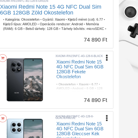
XIAOMI-RN15NFC-4G-128-6-GREEN
Xiaomi Redmi Note 15 4G NFC Dual Sim
6GB 128GB Zöld Okostelefon
•
Kategória:
Okostelefon
•
Gyártó:
Xiaomi
•
Kijelző méret (col):
6.77
•
Kijelző típus:
AMOLED
•
Operációs rendszer:
Android
•
Memória
(RAM):
6 GB
•
Belső tárhely:
128 GB
•
Tárhely bővítés:
microSDXC
•
Fő kamera képérzékelő:
108 MP
•
Videó felbontás:
1080p 60fps
•
Selfie kamera érzékelő:
20 MP
•
Mobil Net:
4G/LTE
•
74 890 Ft
Ujjlenyomatolvasó:
Kijelzőbe épített (optikai)
•
Szín:
Zöld
•
IP
szabvány:
IP64
XIAOMI-RN15NFC-4G-128-6-BLACK
Xiaomi Redmi Note 15
4G NFC Dual Sim 6GB
128GB Fekete
Okostelefon
•
Okostelefon
•
Xiaomi
•
6.77
•
AMOLED
•
Android
•
6 GB
•
128
GB
•
microSDXC
•
108 MP
•
1080p
60fps
•
20 MP
•
4G/LTE
•
Kijelzőbe
74 890 Ft
épített (optikai)
•
Fekete
•
IP64
XIAOMI-RN15NFC-4G-128-6-
GLACIERBLUE
Xiaomi Redmi Note 15
4G NFC Dual Sim 6GB
128GB Gleccser Kék