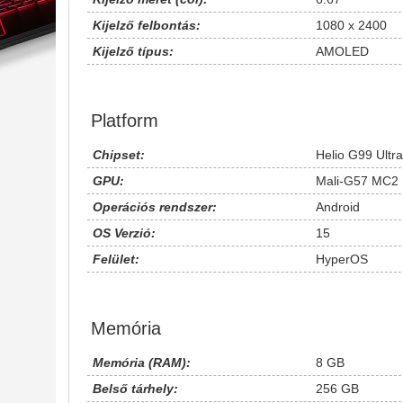
Kijelző felbontás:
1080 x 2400
Kijelző típus:
AMOLED
Platform
Chipset:
Helio G99 Ultr
GPU:
Mali-G57 MC2
Operációs rendszer:
Android
OS Verzió:
15
Felület:
HyperOS
Memória
Memória (RAM):
8 GB
Belső tárhely:
256 GB