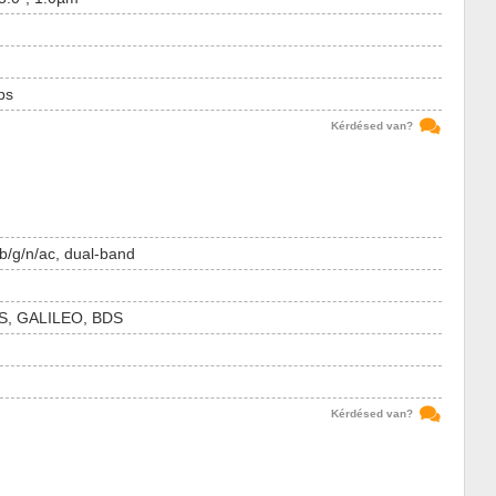
ps
Kérdésed van?
b/g/n/ac, dual-band
, GALILEO, BDS
Kérdésed van?