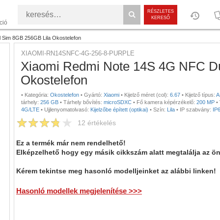
RÉSZLETES
KERESŐ
ció
 Sim 8GB 256GB Lila Okostelefon
XIAOMI-RN14SNFC-4G-256-8-PURPLE
Xiaomi Redmi Note 14S 4G NFC Du
Okostelefon
•
Kategória:
Okostelefon
•
Gyártó:
Xiaomi
•
Kijelző méret (col):
6.67
•
Kijelző típus:
A
tárhely:
256 GB
•
Tárhely bővítés:
microSDXC
•
Fő kamera képérzékelő:
200 MP
•
4G/LTE
•
Ujjlenyomatolvasó:
Kijelzőbe épített (optikai)
•
Szín:
Lila
•
IP szabvány:
IP
12
értékelés
Ez a termék már nem rendelhető!
Elképzelhető hogy egy másik cikkszám alatt megtalálja az ö
Kérem tekintse meg hasonló modelljeinket az alábbi linken!
Hasonló modellek megjelenítése >>>