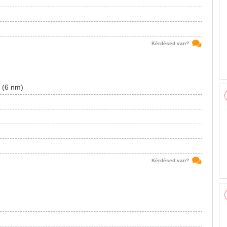
Kérdésed van?
a (6 nm)
Kérdésed van?