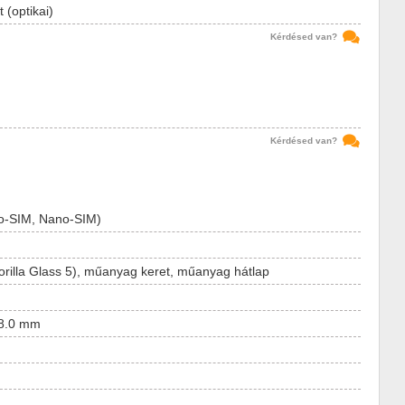
t (optikai)
Kérdésed van?
Kérdésed van?
o-SIM, Nano-SIM)
orilla Glass 5), műanyag keret, műanyag hátlap
 8.0 mm