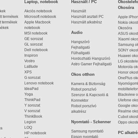
Laptop, notebook
Használt / PC
Okostelefo
Okosóra
ékek
Akciós notebook
Használt
t termékek
Microsoft notebook
Használt asztali PC
Apple iPho
t termékek
Apple Macbook
Használt alkatrész
Nokia okost
mékek
notebook
Okosóra
Audio
MSI notebook
ASUS okost
GE sorozat
Xiaomi okos
Hangszóró
GL sorozat
Samsung ok
Fejhallgató
Dell notebook
SONY okost
Fülhallgató
Inspiron
Huawei oko
Hordozható Hangszóró
Vostro
LG okostele
Astro Gamer Fejhallgató
Latitude
Motorola ok
XPS
Honor okost
Okos otthon
G sorozat
OnePlus ok
Lenovo notebook
Nyomógom
Kamera & Biztonság
IdeaPad
mobiltelefo
Robot porszívó
Yoga
Blackview o
Szenzor & Kapcsoló &
ThinkPad
Ulefone oko
Konnektor
Y sorozat
Google okos
Robot porszívó
V sorozat
Realme oko
alkatrész
ThinkBook
Cubot okost
Nyomtató - Szkenner
Legion
Oppo okost
LOQ
ya
Samsung nyomtató
PC alkatré
HP notebook
Epson nyomtató