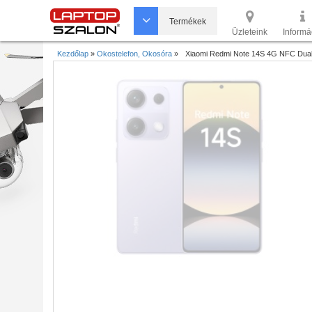
Termékek
Üzleteink
Informá
Kezdőlap
»
Okostelefon, Okosóra
»
Xiaomi Redmi Note 14S 4G NFC Dual