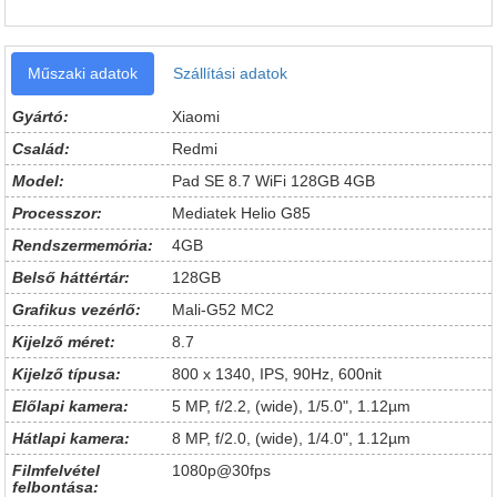
Műszaki adatok
Szállítási adatok
Gyártó:
Xiaomi
Család:
Redmi
Model:
Pad SE 8.7 WiFi 128GB 4GB
Processzor:
Mediatek Helio G85
Rendszermemória:
4GB
Belső háttértár:
128GB
Grafikus vezérlő:
Mali-G52 MC2
Kijelző méret:
8.7
Kijelző típusa:
800 x 1340, IPS, 90Hz, 600nit
Előlapi kamera:
5 MP, f/2.2, (wide), 1/5.0", 1.12µm
Hátlapi kamera:
8 MP, f/2.0, (wide), 1/4.0", 1.12µm
Filmfelvétel
1080p@30fps
felbontása: