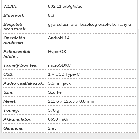
WLAN:
802.11 a/b/g/n/ac
Bluetooth:
5.3
Beépített
gyorsulásmérő, közelség érzékelő, iránytű
szenzorok:
Operációs
Android 14
rendszer:
Felhasználói
HyperOS
felület:
Tárhely bővítés:
microSDXC
USB:
1 × USB Type-C
Audio csatlakozók:
3.5mm jack
Szín:
Szürke
Méret:
211.6 x 125.5 x 8.8 mm
Tömeg:
370 g
Akkumulátor:
6650 mAh
Garancia:
2 év