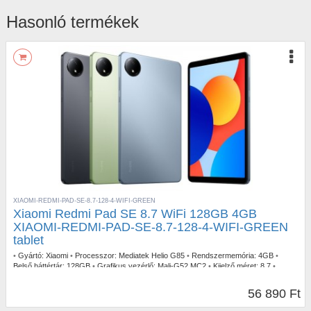
Hasonló termékek
XIAOMI-REDMI-PAD-SE-8.7-128-4-WIFI-GREEN
Xiaomi Redmi Pad SE 8.7 WiFi 128GB 4GB
XIAOMI-REDMI-PAD-SE-8.7-128-4-WIFI-GREEN
tablet
•
Gyártó:
Xiaomi
•
Processzor:
Mediatek Helio G85
•
Rendszermemória:
4GB
•
Belső háttértár:
128GB
•
Grafikus vezérlő:
Mali-G52 MC2
•
Kijelző méret:
8.7
•
Operációs rendszer:
Android 14
•
Szín:
Zöld
56 890 Ft