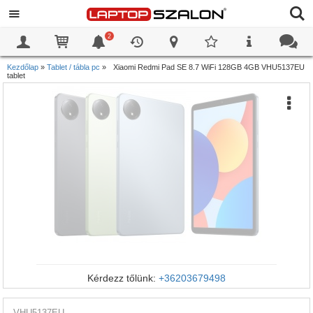
2
0
0
Kezdőlap
»
Tablet / tábla pc
»
Xiaomi Redmi Pad SE 8.7 WiFi 128GB 4GB VHU5137EU
tablet
Kérdezz tőlünk:
+36203679498
VHU5137EU