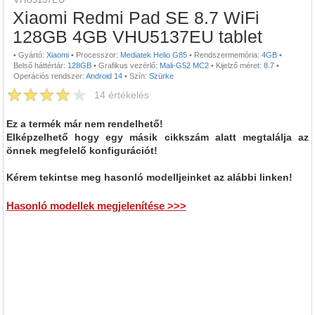
Xiaomi Redmi Pad SE 8.7 WiFi
128GB 4GB VHU5137EU tablet
•
Gyártó:
Xiaomi
•
Processzor:
Mediatek Helio G85
•
Rendszermemória:
4GB
•
Belső háttértár:
128GB
•
Grafikus vezérlő:
Mali-G52 MC2
•
Kijelző méret:
8.7
•
Operációs rendszer:
Android 14
•
Szín:
Szürke
14
értékelés
Ez a termék már nem rendelhető!
Elképzelhető hogy egy másik cikkszám alatt megtalálja az
önnek megfelelő konfigurációt!
Kérem tekintse meg hasonló modelljeinket az alábbi linken!
Hasonló modellek megjelenítése >>>