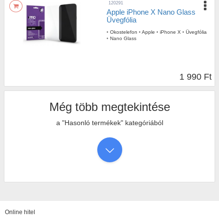
120291
Apple iPhone X Nano Glass
Üvegfólia
•
Okostelefon
•
Apple
•
iPhone X
•
Üvegfólia
•
Nano Glass
1 990 Ft
Még több megtekintése
a "Hasonló termékek" kategóriából
Online hitel