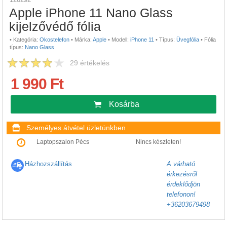
Apple iPhone 11 Nano Glass
kijelzővédő fólia
•
Kategória:
Okostelefon
•
Márka:
Apple
•
Modell:
iPhone 11
•
Típus:
Üvegfólia
•
Fólia
típus:
Nano Glass
29
értékelés
1 990 Ft
Kosárba
Személyes átvétel üzletünkben
Laptopszalon Pécs
Nincs készleten!
Házhozszállítás
A várható
érkezésről
érdeklődjön
telefonon!
+36203679498