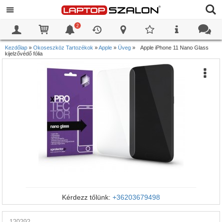
2
0
0
Kezdőlap
»
Okoseszköz Tartozékok
»
Apple
»
Üveg
»
Apple iPhone 11 Nano Glass
kijelzővédő fólia
Kérdezz tőlünk:
+36203679498
120292