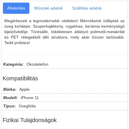
Áttekintés
Műszaki adatok
Szállítási adatok
Megérkezett a legmodernebb védelem! Mérnökeink túlléptek az
üveg korlátain. Szuperhajlékony, rugalmas, kerámia keménységű
kijelzővédője. Törésálló, tökéletesen átlátszó polimetil-metakrilát
és PET rétegekből álló struktúra, mely akár tízszer tartósabb.
Tedd próbára!
Kategória:
Okostelefon
Kompatibilitás
Márka:
Apple
Modell:
iPhone 11
Típus:
Üvegfólia
Fizikai Tulajdonságok