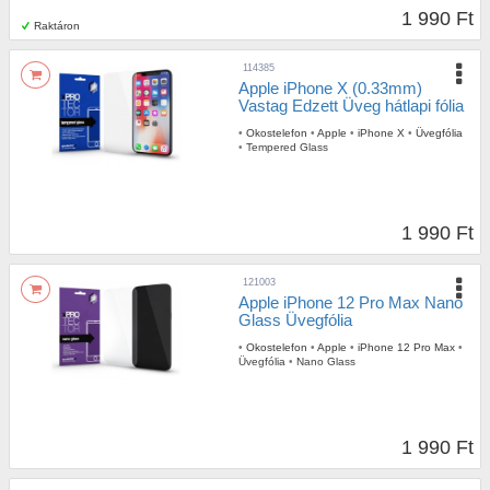
1 990 Ft
Raktáron
114385
Apple iPhone X (0.33mm)
Vastag Edzett Üveg hátlapi fólia
•
Okostelefon
•
Apple
•
iPhone X
•
Üvegfólia
•
Tempered Glass
1 990 Ft
121003
Apple iPhone 12 Pro Max Nano
Glass Üvegfólia
•
Okostelefon
•
Apple
•
iPhone 12 Pro Max
•
Üvegfólia
•
Nano Glass
1 990 Ft