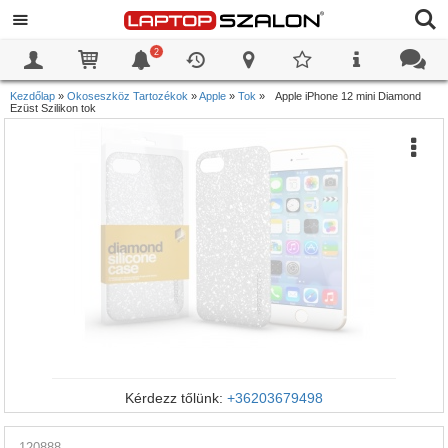
2
0
0
Kezdőlap
»
Okoseszköz Tartozékok
»
Apple
»
Tok
»
Apple iPhone 12 mini Diamond
Ezüst Szilikon tok
Kérdezz tőlünk:
+36203679498
120888