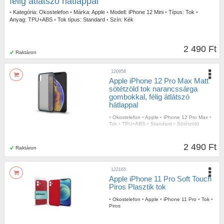
félig átlátszó hátlappal
•
Kategória:
Okostelefon
•
Márka:
Apple
•
Modell:
iPhone 12 Mini
•
Típus:
Tok
•
Anyag:
TPU+ABS
•
Tok típus:
Standard
•
Szín:
Kék
2 490 Ft
Raktáron
120958
Apple iPhone 12 Pro Max Matt
sötétzöld tok narancssárga
gombokkal, félig átlátszó
hátlappal
•
Okostelefon
•
Apple
•
iPhone 12 Pro Max
•
Tok
•
TPU+ABS
•
Standard
•
Sötétzöld
2 490 Ft
Raktáron
122165
Apple iPhone 11 Pro Soft Touch
Piros Plasztik tok
•
Okostelefon
•
Apple
•
iPhone 11 Pro
•
Tok
•
Piros