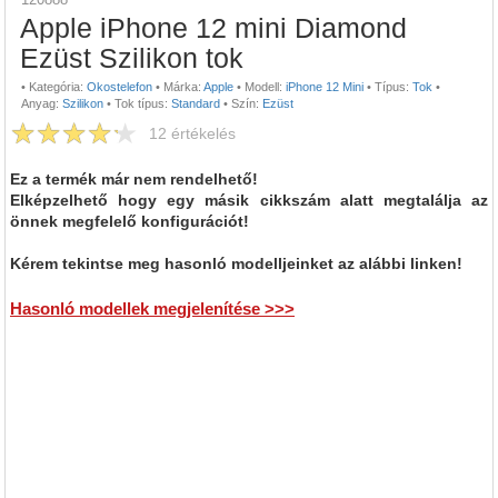
Apple iPhone 12 mini Diamond
Ezüst Szilikon tok
•
Kategória:
Okostelefon
•
Márka:
Apple
•
Modell:
iPhone 12 Mini
•
Típus:
Tok
•
Anyag:
Szilikon
•
Tok típus:
Standard
•
Szín:
Ezüst
12
értékelés
Ez a termék már nem rendelhető!
Elképzelhető hogy egy másik cikkszám alatt megtalálja az
önnek megfelelő konfigurációt!
Kérem tekintse meg hasonló modelljeinket az alábbi linken!
Hasonló modellek megjelenítése >>>