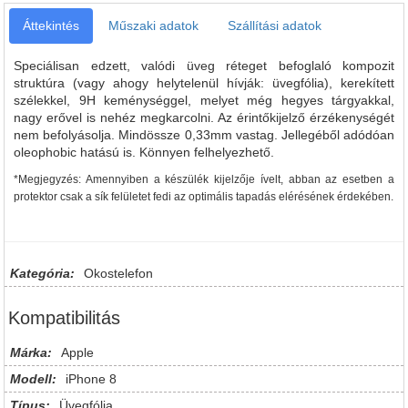
Áttekintés
Műszaki adatok
Szállítási adatok
Speciálisan edzett, valódi üveg réteget befoglaló kompozit
struktúra (vagy ahogy helytelenül hívják: üvegfólia), kerekített
szélekkel, 9H keménységgel, melyet még hegyes tárgyakkal,
nagy erővel is nehéz megkarcolni. Az érintőkijelző érzékenységét
nem befolyásolja. Mindössze 0,33mm vastag. Jellegéből adódóan
oleophobic hatású is. Könnyen felhelyezhető.
*Megjegyzés: Amennyiben a készülék kijelzője ívelt, abban az esetben a
protektor csak a sík felületet fedi az optimális tapadás elérésének érdekében.
Kategória:
Okostelefon
Kompatibilitás
Márka:
Apple
Modell:
iPhone 8
Típus:
Üvegfólia