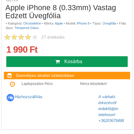
Apple iPhone 8 (0.33mm) Vastag
Edzett Üvegfólia
•
Kategória:
Okostelefon
•
Márka:
Apple
•
Modell:
iPhone 8
•
Típus:
Üvegfólia
•
Fólia
típus:
Tempered Glass
27
értékelés
1 990 Ft
Kosárba
Személyes átvétel üzletünkben
Laptopszalon Pécs
Nincs készleten!
Házhozszállítás
A várható
érkezésről
érdeklődjön
telefonon!
+36203679498