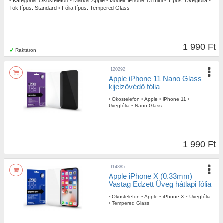
•
Kategória:
Okostelefon
•
Márka:
Apple
•
Modell:
iPhone 13 mini
•
Típus:
Üvegfólia
•
Tok típus:
Standard
•
Fólia típus:
Tempered Glass
1 990 Ft
Raktáron
120292
Apple iPhone 11 Nano Glass
kijelzővédő fólia
•
Okostelefon
•
Apple
•
iPhone 11
•
Üvegfólia
•
Nano Glass
1 990 Ft
114385
Apple iPhone X (0.33mm)
Vastag Edzett Üveg hátlapi fólia
•
Okostelefon
•
Apple
•
iPhone X
•
Üvegfólia
•
Tempered Glass