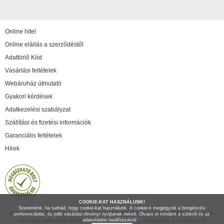
Online hitel
Online elállás a szerződéstől
Adattörlő Kód
Vásárlási feltételek
Webáruház útmutató
Gyakori kérdések
Adatkezelési szabályzat
Szállítási és fizetési információk
Garanciális feltételek
Hírek
COOKIE-KAT HASZNÁLUNK!
Szeretnénk, ha tudnád, hogy cookie-kat használunk. A cookie-k megjegyzik a böngészési
Copyright © 2026 IT Shop Kft. Minden jog fenntartva! A weboldalon feltüntetett adatok
preferenciáidat, és jobb vásárlási élményt nyújtanak neked. Olvass el mindent a sütikről és az
kizárólag tájékoztató jellegűek, nem minősülnek ajánlattételnek. A termékeknél
adatvédelmi beállításokról
itt