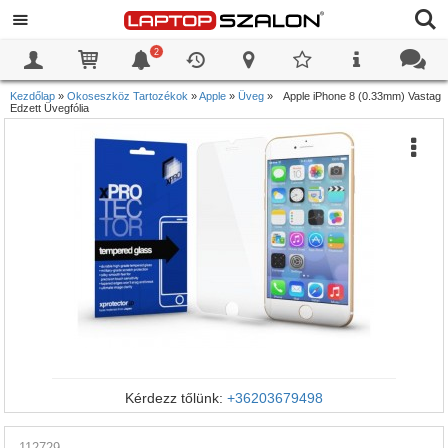
2
0
0
Kezdőlap
»
Okoseszköz Tartozékok
»
Apple
»
Üveg
»
Apple iPhone 8 (0.33mm) Vastag
Edzett Üvegfólia
Kérdezz tőlünk:
+36203679498
112729