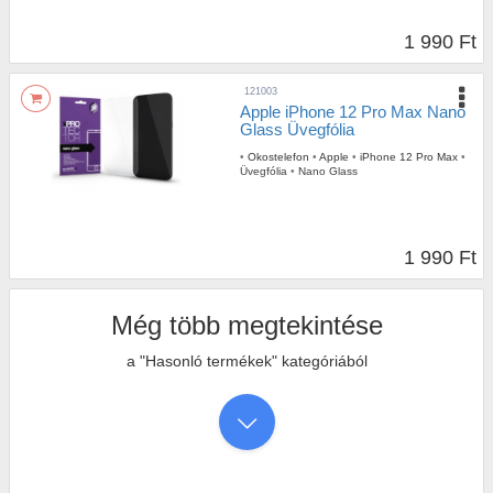
1 990 Ft
121003
Apple iPhone 12 Pro Max Nano
Glass Üvegfólia
•
Okostelefon
•
Apple
•
iPhone 12 Pro Max
•
Üvegfólia
•
Nano Glass
1 990 Ft
Még több megtekintése
a "Hasonló termékek" kategóriából