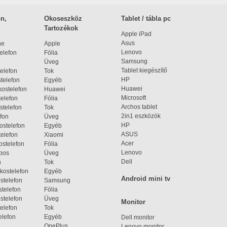
n,
Okoseszköz
Tablet / tábla pc
Tartozékok
Apple iPad
Asus
ne
Apple
Lenovo
elefon
Fólia
Samsung
Üveg
Tablet kiegészítő
elefon
Tok
HP
telefon
Egyéb
Huawei
ostelefon
Huawei
Microsoft
elefon
Fólia
Archos tablet
stelefon
Tok
2in1 eszközök
fon
Üveg
HP
ostelefon
Egyéb
ASUS
elefon
Xiaomi
Acer
ostelefon
Fólia
Lenovo
bos
Üveg
Dell
n
Tok
kostelefon
Egyéb
Android mini tv
stelefon
Samsung
telefon
Fólia
stelefon
Üveg
Monitor
elefon
Tok
elefon
Egyéb
Dell monitor
OnePlus
Lenovo monitor