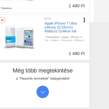
1 490 Ft
Raktáron
112776
Apple iPhone 7 Ultra
vékony (0.33mm)
Átlátszó Szilikon tok
•
Okostelefon
•
Apple
•
iPhone 7
•
Tok
•
Szilikon
•
Standard
•
Átlátszó
1 490 Ft
Még több megtekintése
a "Hasonló termékek" kategóriából