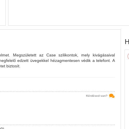
H
lmet. Megszületett az Case szilikontok, mely kivágásaival
megfelelő edzett üvegekkel hézagmentesen védik a telefont. A
et biztosít.
Kérdésed van?