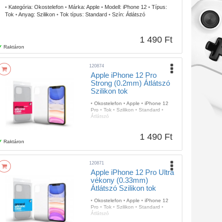
•
Kategória:
Okostelefon
•
Márka:
Apple
•
Modell:
iPhone 12
•
Típus:
Tok
•
Anyag:
Szilikon
•
Tok típus:
Standard
•
Szín:
Átlátszó
1 490 Ft
Raktáron
120874
Apple iPhone 12 Pro
Strong (0.2mm) Átlátszó
Szilikon tok
•
Okostelefon
•
Apple
•
iPhone 12
Pro
•
Tok
•
Szilikon
•
Standard
•
Átlátszó
1 490 Ft
Raktáron
120871
Apple iPhone 12 Pro Ultra
vékony (0.33mm)
Átlátszó Szilikon tok
•
Okostelefon
•
Apple
•
iPhone 12
Pro
•
Tok
•
Szilikon
•
Standard
•
Átlátszó