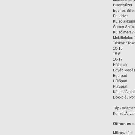
Billentyűzet
Egér és Bille
Pendrive
Külső akkumu
Gamer Szék
Külső merev
Mobiltelefon 
Táskák / Tok
10-15
15.6
16-17
Hátizsák
Egyéb kiegés
Egérpad
Hűtőpad
Playseat
Kábel / Átala
Dokkoló / Port
Táp / Adapter
Konzol/Állvá
Otthon és 
Mikroszkóp