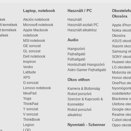
Laptop, notebook
Használt / PC
Okostelefo
Okosóra
ékek
Akciós notebook
Használt
t termékek
Microsoft notebook
Használt asztali PC
Apple iPho
t termékek
Apple Macbook
Használt alkatrész
Nokia okost
mékek
notebook
Okosóra
Audio
MSI notebook
ASUS okost
GE sorozat
Xiaomi okos
Hangszóró
GL sorozat
Samsung ok
Fejhallgató
Dell notebook
SONY okost
Fülhallgató
Inspiron
Huawei oko
Hordozható Hangszóró
Vostro
LG okostele
Astro Gamer Fejhallgató
Latitude
Motorola ok
XPS
Honor okost
Okos otthon
G sorozat
OnePlus ok
Lenovo notebook
Nyomógom
Kamera & Biztonság
IdeaPad
mobiltelefo
Robot porszívó
Yoga
Blackview o
Szenzor & Kapcsoló &
ThinkPad
Ulefone oko
Konnektor
Y sorozat
Google okos
Robot porszívó
V sorozat
Realme oko
alkatrész
ThinkBook
Cubot okost
Nyomtató - Szkenner
Legion
Oppo okost
LOQ
ya