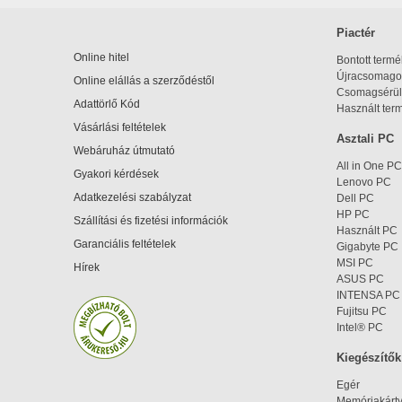
Piactér
Online hitel
Bontott term
Újracsomagol
Online elállás a szerződéstől
Csomagsérül
Adattörlő Kód
Használt ter
Vásárlási feltételek
Asztali PC
Webáruház útmutató
All in One PC
Gyakori kérdések
Lenovo PC
Adatkezelési szabályzat
Dell PC
HP PC
Szállítási és fizetési információk
Használt PC
Garanciális feltételek
Gigabyte PC
MSI PC
Hírek
ASUS PC
INTENSA PC
Fujitsu PC
Intel® PC
Kiegészítők
Egér
Memóriakárt