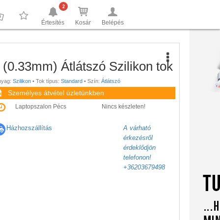
2
Értesítés
Kosár
Belépés
0
0
(0.33mm) Átlátszó Szilikon tok
nyag:
Szilikon
•
Tok típus:
Standard
•
Szín:
Átlátszó
Személyes átvétel üzletünkben
Laptopszalon Pécs
Nincs készleten!
Házhozszállítás
A várható
érkezésről
érdeklődjön
telefonon!
+36203679498