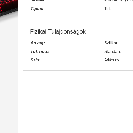
Modell:
iPhone SE (20
Típus:
Tok
Fizikai Tulajdonságok
Anyag:
Szilikon
Tok típus:
Standard
Szín:
Átlátszó