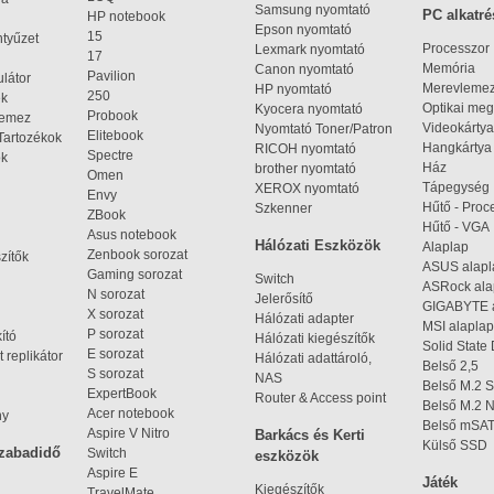
Samsung nyomtató
PC alkatré
HP notebook
Epson nyomtató
15
ntyűzet
Processzor
Lexmark nyomtató
17
Memória
Canon nyomtató
Pavilion
látor
Merevleme
HP nyomtató
250
ek
Optikai meg
Kyocera nyomtató
Probook
lemez
Videokártya
Nyomtató Toner/Patron
Elitebook
Tartozékok
Hangkártya
RICOH nyomtató
Spectre
ok
Ház
brother nyomtató
Omen
Tápegység
XEROX nyomtató
Envy
Hűtő - Proc
Szkenner
ZBook
Hűtő - VGA
Asus notebook
Hálózati Eszközök
Alaplap
Zenbook sorozat
zítők
ASUS alap
Gaming sorozat
Switch
ASRock al
N sorozat
Jelerősítő
GIGABYTE 
X sorozat
Hálózati adapter
MSI alaplap
P sorozat
kító
Hálózati kiegészítők
Solid State
E sorozat
 replikátor
Hálózati adattároló,
Belső 2,5
S sorozat
NAS
Belső M.2 
ExpertBook
Router & Access point
Belső M.2
Acer notebook
ny
Belső mSA
Aspire V Nitro
Barkács és Kerti
Külső SSD
szabadidő
Switch
eszközök
Aspire E
Játék
Kiegészítők
TravelMate