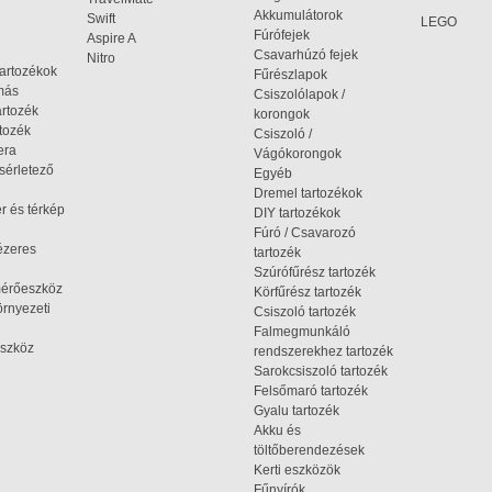
Akkumulátorok
Swift
LEGO
Fúrófejek
Aspire A
Csavarhúzó fejek
Nitro
tartozékok
Fűrészlapok
omás
Csiszolólapok /
artozék
korongok
tozék
Csiszoló /
era
Vágókorongok
ísérletező
Egyéb
Dremel tartozékok
r és térkép
DIY tartozékok
Fúró / Csavarozó
ézeres
tartozék
Szúrófűrész tartozék
mérőeszköz
Körfűrész tartozék
rnyezeti
Csiszoló tartozék
Falmegmunkáló
szköz
rendszerekhez tartozék
Sarokcsiszoló tartozék
Felsőmaró tartozék
Gyalu tartozék
Akku és
töltőberendezések
Kerti eszközök
Fűnyírók