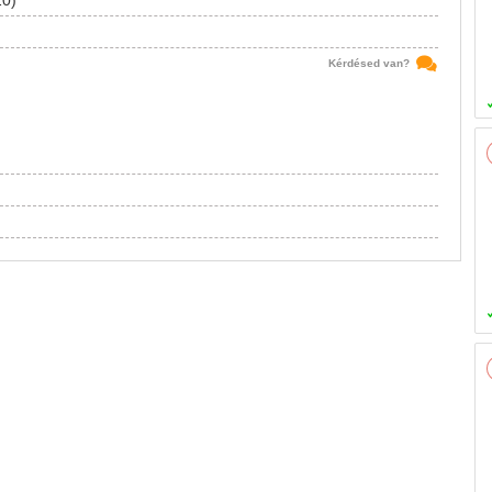
20)
Kérdésed van?