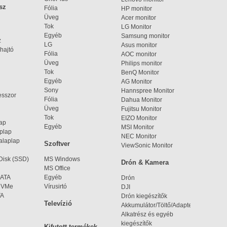
sz
Fólia
HP monitor
Üveg
Acer monitor
Tok
LG Monitor
Egyéb
Samsung monitor
z
LG
Asus monitor
hajtó
Fólia
AOC monitor
Üveg
Philips monitor
Tok
BenQ Monitor
Egyéb
AG Monitor
Sony
Hannspree Monitor
esszor
Fólia
Dahua Monitor
Üveg
Fujitsu Monitor
Tok
EIZO Monitor
lap
Egyéb
MSI Monitor
aplap
NEC Monitor
alaplap
Szoftver
ViewSonic Monitor
 Disk (SSD)
MS Windows
Drón & Kamera
MS Office
SATA
Egyéb
Drón
 NVMe
Vírusirtó
DJI
TA
Drón kiegészítők
Televízió
Akkumulátor/Töltő/Adapter
Alkatrész és egyéb
kiegészítők
Kifutott termékek