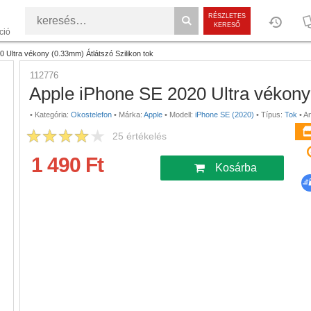
RÉSZLETES
KERESŐ
ció
 Ultra vékony (0.33mm) Átlátszó Szilikon tok
112776
Apple iPhone SE 2020 Ultra vékony 
•
Kategória:
Okostelefon
•
Márka:
Apple
•
Modell:
iPhone SE (2020)
•
Típus:
Tok
•
A
25
értékelés
1 490 Ft
Kosárba