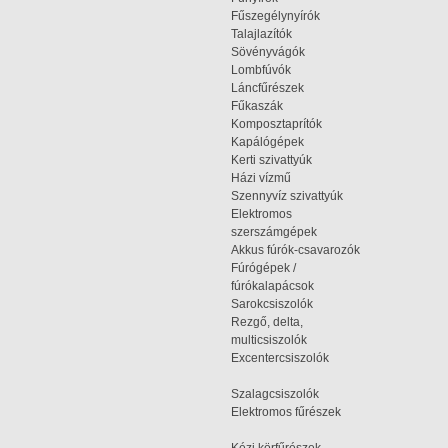
Fűszegélynyírók
Talajlazítók
Sövényvágók
Lombfúvók
Láncfűrészek
Fűkaszák
Komposztaprítók
Kapálógépek
Kerti szivattyúk
Házi vízmű
Szennyvíz szivattyúk
Elektromos
szerszámgépek
Akkus fúrók-csavarozók
Fúrógépek /
fúrókalapácsok
Sarokcsiszolók
Rezgő, delta,
multicsiszolók
Excentercsiszolók
Szalagcsiszolók
Elektromos fűrészek