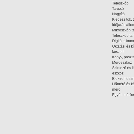
Teleszkóp
Távcső
Nagyító
Kiegészítők, 
Időjárás áll
Mikroszkóp t
Teleszkóp tar
Digitális kam
Oktatási és k
készlet
Könyv, poszte
Mérőeszköz
Szintező és l
eszköz
Elektromos 
Hőmérő és kö
mérő
Egyéb mérőe