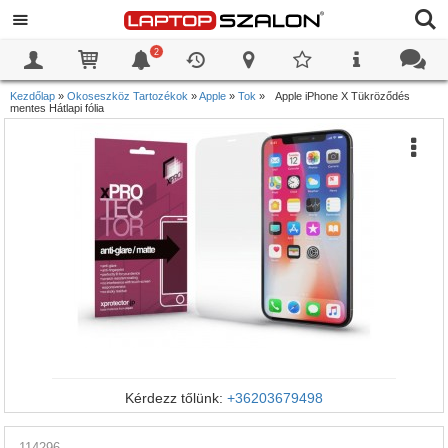
2
0
0
Kezdőlap
»
Okoseszköz Tartozékok
»
Apple
»
Tok
»
Apple iPhone X Tükröződés
mentes Hátlapi fólia
Kérdezz tőlünk:
+36203679498
114296