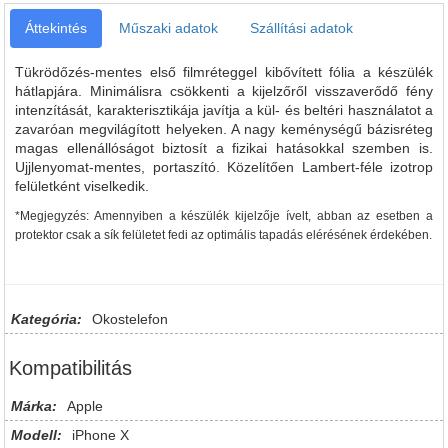
Áttekintés
Műszaki adatok
Szállítási adatok
Tükrödőzés-mentes első filmréteggel kibővített fólia a készülék
hátlapjára. Minimálisra csökkenti a kijelzőről visszaverődő fény
intenzítását, karakterisztikája javítja a kül- és beltéri használatot a
zavaróan megvilágított helyeken. A nagy keménységű bázisréteg
magas ellenállóságot biztosít a fizikai hatásokkal szemben is.
Ujjlenyomat-mentes, portaszító. Közelítően Lambert-féle izotrop
felületként viselkedik.
*Megjegyzés: Amennyiben a készülék kijelzője ívelt, abban az esetben a
protektor csak a sík felületet fedi az optimális tapadás elérésének érdekében.
Kategória:
Okostelefon
Kompatibilitás
Márka:
Apple
Modell:
iPhone X