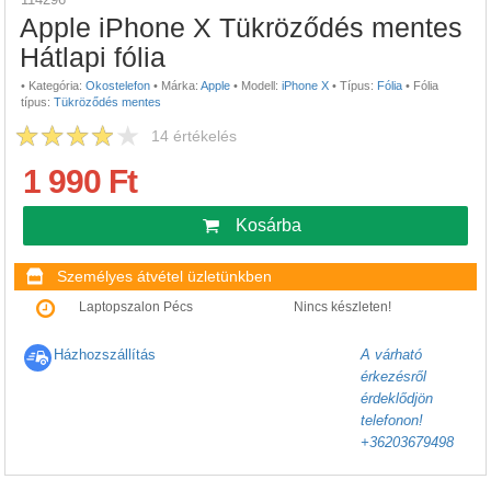
Apple iPhone X Tükröződés mentes
Hátlapi fólia
•
Kategória:
Okostelefon
•
Márka:
Apple
•
Modell:
iPhone X
•
Típus:
Fólia
•
Fólia
típus:
Tükröződés mentes
14
értékelés
1 990 Ft
Kosárba
Személyes átvétel üzletünkben
Laptopszalon Pécs
Nincs készleten!
Házhozszállítás
A várható
érkezésről
érdeklődjön
telefonon!
+36203679498