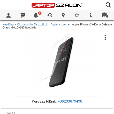
2
0
0
Kezdőlap
»
Okoseszköz Tartozékok
»
Apple
»
Üveg
»
Apple iPhone X X-Doria Defence
Glass kijelzővédő üvegfólia
Kérdezz tőlünk:
+36203679498
119687