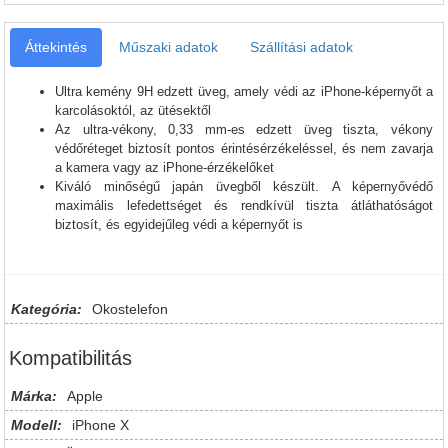
Áttekintés
Műszaki adatok
Szállítási adatok
Ultra kemény 9H edzett üveg, amely védi az iPhone-képernyőt a
karcolásoktól, az ütésektől
Az ultra-vékony, 0,33 mm-es edzett üveg tiszta, vékony
védőréteget biztosít pontos érintésérzékeléssel, és nem zavarja
a kamera vagy az iPhone-érzékelőket
Kiváló minőségű japán üvegből készült. A képernyővédő
maximális lefedettséget és rendkívül tiszta átláthatóságot
biztosít, és egyidejűleg védi a képernyőt is
Kategória:
Okostelefon
Kompatibilitás
Márka:
Apple
Modell:
iPhone X