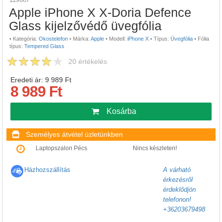
Apple iPhone X X-Doria Defence
Glass kijelzővédő üvegfólia
•
Kategória:
Okostelefon
•
Márka:
Apple
•
Modell:
iPhone X
•
Típus:
Üvegfólia
•
Fólia
típus:
Tempered Glass
20
értékelés
Eredeti ár: 9 989 Ft
8 989 Ft
Kosárba
Személyes átvétel üzletünkben
Laptopszalon Pécs
Nincs készleten!
Házhozszállítás
A várható
érkezésről
érdeklődjön
telefonon!
+36203679498