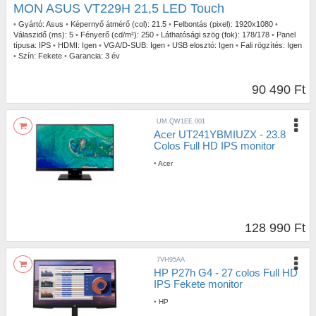
MON ASUS VT229H 21,5 LED Touch
•
Gyártó:
Asus
•
Képernyő átmérő (col):
21.5
•
Felbontás (pixel):
1920x1080
•
Válaszidő (ms):
5
•
Fényerő (cd/m²):
250
•
Láthatósági szög (fok):
178/178
•
Panel
típusa:
IPS
•
HDMI:
Igen
•
VGA/D-SUB:
Igen
•
USB elosztó:
Igen
•
Fali rögzítés:
Igen
•
Szín:
Fekete
•
Garancia:
3 év
90 490 Ft
UM.QW1EE.001
Acer UT241YBMIUZX - 23.8
Colos Full HD IPS monitor
•
Acer
128 990 Ft
7VH95AA
HP P27h G4 - 27 colos Full HD
IPS Fekete monitor
•
HP