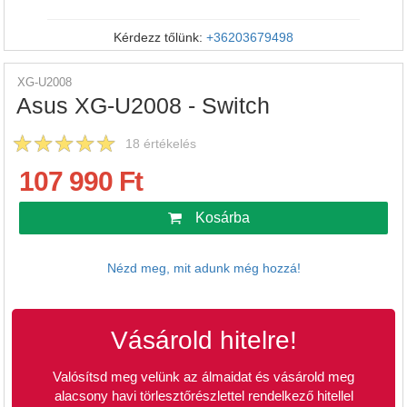
Kérdezz tőlünk:
+36203679498
XG-U2008
Asus XG-U2008 - Switch
18
értékelés
107 990 Ft
Kosárba
Nézd meg, mit adunk még hozzá!
Vásárold hitelre!
Valósítsd meg velünk az álmaidat és vásárold meg
alacsony havi törlesztőrészlettel rendelkező hitellel