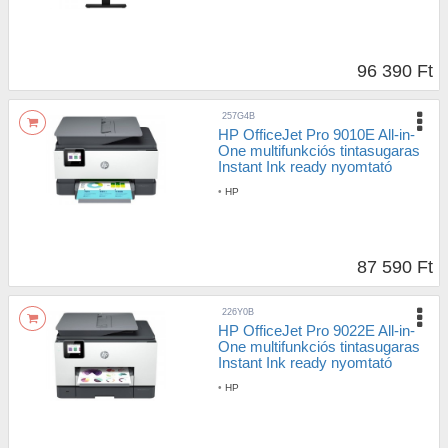
96 390 Ft
257G4B
HP OfficeJet Pro 9010E All-in-
One multifunkciós tintasugaras
Instant Ink ready nyomtató
•
HP
87 590 Ft
226Y0B
HP OfficeJet Pro 9022E All-in-
One multifunkciós tintasugaras
Instant Ink ready nyomtató
•
HP