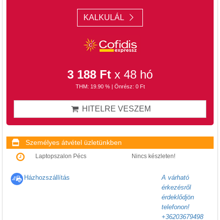
KALKULÁL
3 188 Ft
x 48 hó
THM: 19.90 % | Önrész: 0 Ft
HITELRE VESZEM
Személyes átvétel üzletünkben
Laptopszalon Pécs
Nincs készleten!
Házhozszállítás
A várható
érkezésről
érdeklődjön
telefonon!
+36203679498