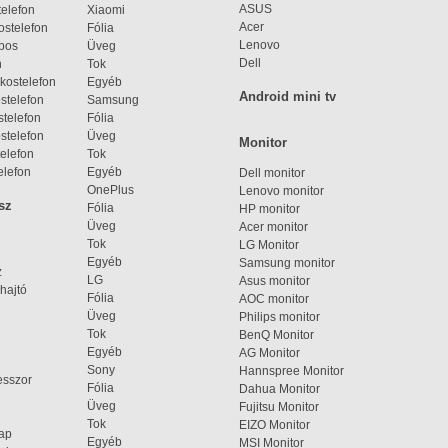
ASUS
elefon
Xiaomi
Acer
ostelefon
Fólia
Lenovo
bos
Üveg
Dell
n
Tok
kostelefon
Egyéb
Android mini tv
stelefon
Samsung
telefon
Fólia
stelefon
Üveg
Monitor
elefon
Tok
elefon
Egyéb
Dell monitor
OnePlus
Lenovo monitor
sz
Fólia
HP monitor
Üveg
Acer monitor
Tok
LG Monitor
Egyéb
Samsung monitor
z
LG
Asus monitor
hajtó
Fólia
AOC monitor
Üveg
Philips monitor
Tok
BenQ Monitor
Egyéb
AG Monitor
Sony
Hannspree Monitor
esszor
Fólia
Dahua Monitor
Üveg
Fujitsu Monitor
Tok
EIZO Monitor
lap
Egyéb
MSI Monitor