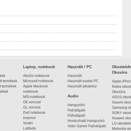
Laptop, notebook
Használt / PC
Okostelefo
Okosóra
ékek
Akciós notebook
Használt
t termékek
Microsoft notebook
Használt asztali PC
Apple iPho
t termékek
Apple Macbook
Használt alkatrész
Nokia okost
mékek
notebook
Okosóra
Audio
MSI notebook
ASUS okost
GE sorozat
Xiaomi okos
Hangszóró
GL sorozat
Samsung ok
Fejhallgató
Dell notebook
SONY okost
Fülhallgató
Inspiron
Huawei oko
Hordozható Hangszóró
Vostro
LG okostele
Astro Gamer Fejhallgató
Latitude
Motorola ok