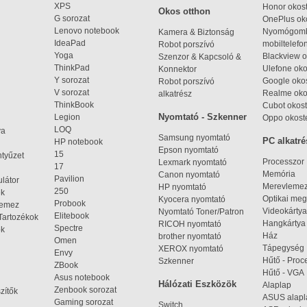
XPS
Honor okost
Okos otthon
G sorozat
OnePlus ok
Lenovo notebook
Nyomógom
Kamera & Biztonság
IdeaPad
mobiltelefo
Robot porszívó
Yoga
Blackview o
Szenzor & Kapcsoló &
ThinkPad
Ulefone oko
Konnektor
Y sorozat
Google okos
Robot porszívó
V sorozat
Realme oko
alkatrész
ThinkBook
Cubot okost
Nyomtató - Szkenner
Legion
Oppo okost
LOQ
ya
Samsung nyomtató
PC alkatré
HP notebook
Epson nyomtató
15
ntyűzet
Processzor
Lexmark nyomtató
17
Memória
Canon nyomtató
Pavilion
látor
Merevleme
HP nyomtató
250
ek
Optikai meg
Kyocera nyomtató
Probook
lemez
Videokártya
Nyomtató Toner/Patron
Elitebook
Tartozékok
Hangkártya
RICOH nyomtató
Spectre
ok
Ház
brother nyomtató
Omen
Tápegység
XEROX nyomtató
Envy
Hűtő - Proc
Szkenner
ZBook
Hűtő - VGA
Asus notebook
Hálózati Eszközök
Alaplap
Zenbook sorozat
zítők
ASUS alap
Gaming sorozat
Switch