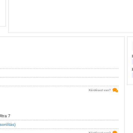
Kérdésed van?
ltra 7
sonlítás)
Kérdésed van?