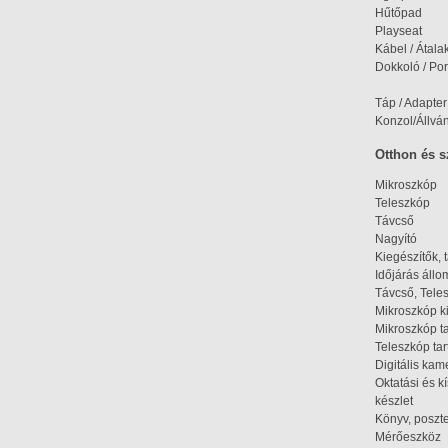
Hűtőpad
Playseat
Kábel / Átala
Dokkoló / Port
Táp / Adapter
Konzol/Állvá
Otthon és 
Mikroszkóp
Teleszkóp
Távcső
Nagyító
Kiegészítők, 
Időjárás áll
Távcső, Tele
Mikroszkóp k
Mikroszkóp t
Teleszkóp tar
Digitális kam
Oktatási és k
készlet
Könyv, poszte
Mérőeszköz