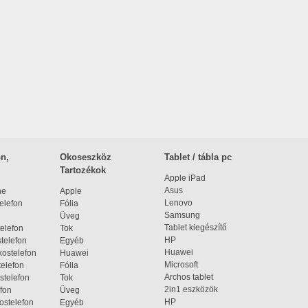
n,
Okoseszköz
Tablet / tábla pc
Tartozékok
Apple iPad
Asus
ne
Apple
Lenovo
elefon
Fólia
Samsung
Üveg
Tablet kiegészítő
elefon
Tok
HP
telefon
Egyéb
Huawei
ostelefon
Huawei
Microsoft
elefon
Fólia
Archos tablet
stelefon
Tok
2in1 eszközök
fon
Üveg
HP
ostelefon
Egyéb