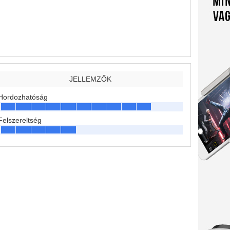
JELLEMZŐK
Hordozhatóság
Felszereltség