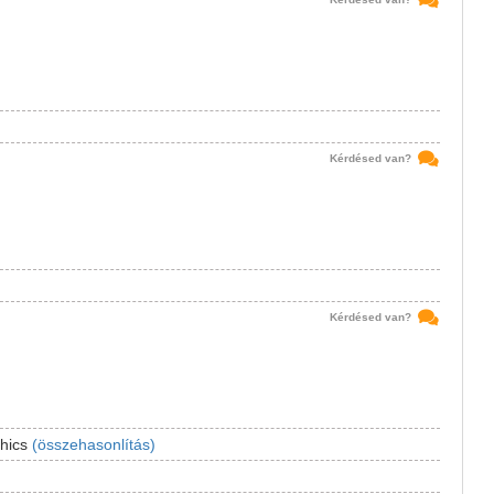
Kérdésed van?
Kérdésed van?
phics
(összehasonlítás)