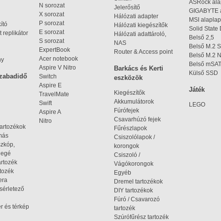
ASRock al
N sorozat
Jelerősítő
GIGABYTE 
X sorozat
Hálózati adapter
MSI alaplap
P sorozat
kító
Hálózati kiegészítők
Solid State
E sorozat
 replikátor
Hálózati adattároló,
Belső 2,5
S sorozat
NAS
Belső M.2 
ExpertBook
Router & Access point
Belső M.2
Acer notebook
ny
Belső mSA
Aspire V Nitro
Barkács és Kerti
Külső SSD
szabadidő
Switch
eszközök
Aspire E
Játék
Kiegészítők
TravelMate
Akkumulátorok
Swift
LEGO
Fúrófejek
Aspire A
Csavarhúzó fejek
Nitro
tartozékok
Fűrészlapok
omás
Csiszolólapok /
szkóp,
korongok
iegé
Csiszoló /
artozék
Vágókorongok
tozék
Egyéb
era
Dremel tartozékok
ísérletező
DIY tartozékok
Fúró / Csavarozó
r és térkép
tartozék
Szúrófűrész tartozék