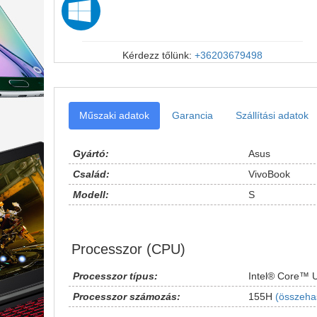
Kérdezz tőlünk:
+36203679498
Műszaki adatok
Garancia
Szállítási adatok
Gyártó:
Asus
Család:
VivoBook
Modell:
S
Processzor (CPU)
Processzor típus:
Intel® Core™ U
Processzor számozás:
155H
(összeha