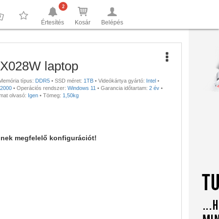
2
Értesítés
Kosár
Belépés
0
0
X028W laptop
Memória típus:
DDR5
•
SSD méret:
1TB
•
Videókártya gyártó:
Intel
•
2000
•
Operációs rendszer:
Windows 11
•
Garancia időtartam:
2 év
•
mat olvasó:
Igen
•
Tömeg:
1,50kg
nnek megfelelő konfigurációt!