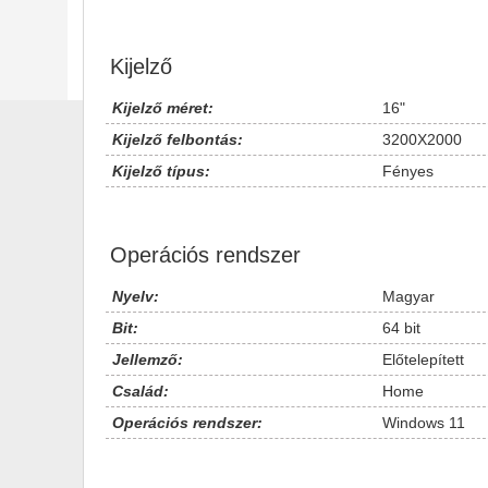
Kijelző
Kijelző méret:
16"
Kijelző felbontás:
3200X2000
Kijelző típus:
Fényes
Operációs rendszer
Nyelv:
Magyar
Bit:
64 bit
Jellemző:
Előtelepített
Család:
Home
Operációs rendszer:
Windows 11