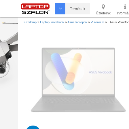
Termékek
Üzleteink
Informá
Kezdőlap
»
Laptop, notebook
»
Asus laptopok
»
V sorozat
»
Asus VivoBo