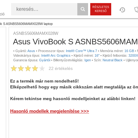
RÉSZLETES
KERESŐ
ció
ok S ASNBS5606MAMX028W laptop
ASNBS5606MAMX028W
Asus VivoBook S ASNBS5606MAM
•
Gyártó:
Asus
•
Processzor típus:
Intel® Core™ Ultra 7
•
Memória méret:
16 GB
•
Videokártya típus:
Intel® Arc Graphics
•
Kijelző méret:
16"
•
Kijelző felbontás:
3200X
Garancia típusa:
Gyártói
•
Billentyűzetvilágítás:
Igen
•
Szín:
Neutral Black
•
Ujjlenyo
22
értékelés
Ez a termék már nem rendelhető!
Elképzelhető hogy egy másik cikkszám alatt megtalálja az ö
Kérem tekintse meg hasonló modelljeinket az alábbi linken!
Hasonló modellek megjelenítése >>>