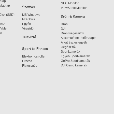
aplap
NEC Monitor
alaplap
Szoftver
ViewSonic Monitor
 Disk (SSD)
MS Windows
Drón & Kamera
MS Office
SATA
Egyéb
Drón
 NVMe
Vírusirtó
DJI
TA
Drón kiegészítők
Televízió
Akkumulátor/Töltő/Adapter
Alkatrész és egyéb
kiegészítők
Sport és Fitness
Sportkamerák
Egyéb Sportkamerák
Elektromos roller
GoPro Sportkamerák
Fitness
DJI Osmo kamerák
Fitnessgép