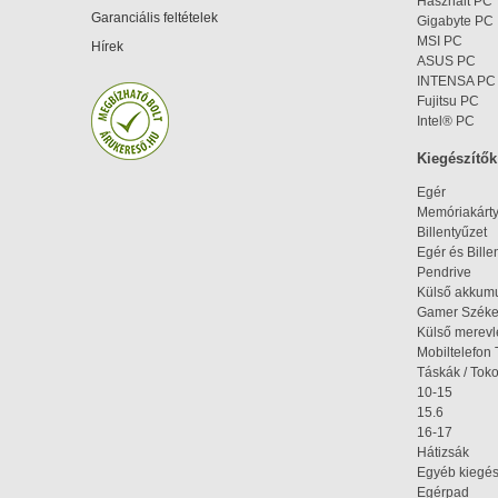
Használt PC
Garanciális feltételek
Gigabyte PC
MSI PC
Hírek
ASUS PC
INTENSA PC
Fujitsu PC
Intel® PC
Kiegészítők
Egér
Memóriakárt
Billentyűzet
Egér és Bille
Pendrive
Külső akkumu
Gamer Szék
Külső merev
Mobiltelefon 
Táskák / Tok
10-15
15.6
16-17
Hátizsák
Egyéb kiegés
Egérpad