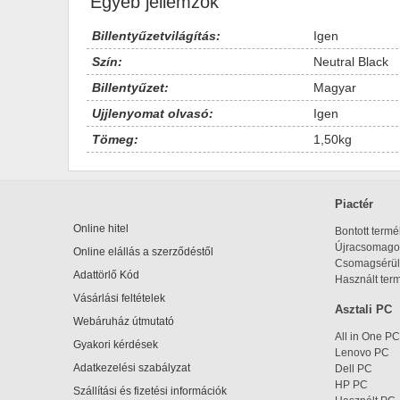
Egyéb jellemzők
Billentyűzetvilágítás:
Igen
Szín:
Neutral Black
Billentyűzet:
Magyar
Ujjlenyomat olvasó:
Igen
Tömeg:
1,50kg
Piactér
Online hitel
Bontott term
Újracsomagol
Online elállás a szerződéstől
Csomagsérül
Adattörlő Kód
Használt ter
Vásárlási feltételek
Asztali PC
Webáruház útmutató
All in One PC
Gyakori kérdések
Lenovo PC
Adatkezelési szabályzat
Dell PC
HP PC
Szállítási és fizetési információk