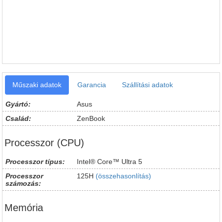
Műszaki adatok
Garancia
Szállítási adatok
Gyártó:
Asus
Család:
ZenBook
Processzor (CPU)
Processzor típus:
Intel® Core™ Ultra 5
Processzor
125H
(összehasonlítás)
számozás:
Memória