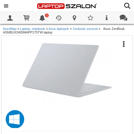
2
0
0
Kezdőlap
»
Laptop, notebook
»
Asus laptopok
»
Zenbook sorozat
»
Asus ZenBook
ASNBUX3405MAPP175TW laptop