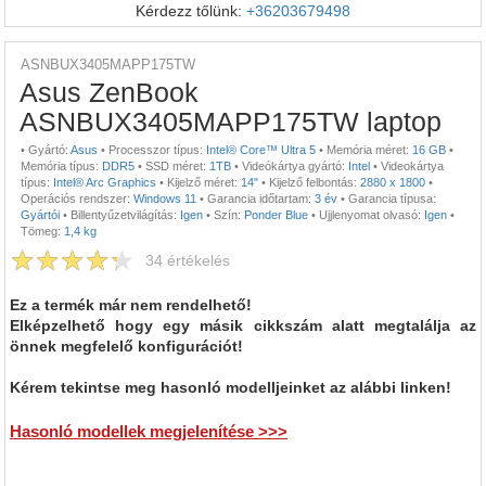
Kérdezz tőlünk:
+36203679498
ASNBUX3405MAPP175TW
Asus ZenBook
ASNBUX3405MAPP175TW laptop
•
Gyártó:
Asus
•
Processzor típus:
Intel® Core™ Ultra 5
•
Memória méret:
16 GB
•
Memória típus:
DDR5
•
SSD méret:
1TB
•
Videókártya gyártó:
Intel
•
Videokártya
típus:
Intel® Arc Graphics
•
Kijelző méret:
14"
•
Kijelző felbontás:
2880 x 1800
•
Operációs rendszer:
Windows 11
•
Garancia időtartam:
3 év
•
Garancia típusa:
Gyártói
•
Billentyűzetvilágítás:
Igen
•
Szín:
Ponder Blue
•
Ujjlenyomat olvasó:
Igen
•
Tömeg:
1,4 kg
34
értékelés
Ez a termék már nem rendelhető!
Elképzelhető hogy egy másik cikkszám alatt megtalálja az
önnek megfelelő konfigurációt!
Kérem tekintse meg hasonló modelljeinket az alábbi linken!
Hasonló modellek megjelenítése >>>