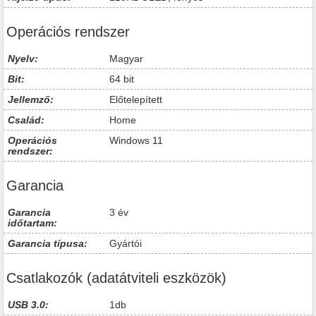
Operációs rendszer
Nyelv:
Magyar
Bit:
64 bit
Jellemző:
Előtelepített
Család:
Home
Operációs
Windows 11
rendszer:
Garancia
Garancia
3 év
időtartam:
Garancia típusa:
Gyártói
Csatlakozók (adatátviteli eszközök)
USB 3.0:
1db