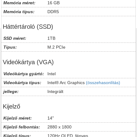
Memória méret:
16 GB
Memória típus:
DDR5
Háttértároló (SSD)
SSD méret:
1TB
Tipus:
M.2 PCIe
Videókártya (VGA)
Videókártya gyártó:
Intel
Videokártya típus:
Intel® Arc Graphics
(összehasonlítás)
jellege:
Integrált
Kijelző
Kijelző méret:
14"
Kijelző felbontás:
2880 x 1800
Kijelző típus:
120Hz OLED, fényes