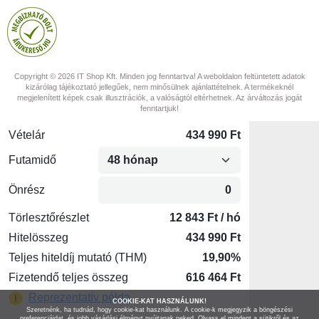
Copyright © 2026 IT Shop Kft. Minden jog fenntartva! A weboldalon feltüntetett adatok
kizárólag tájékoztató jellegűek, nem minősülnek ajánlattételnek. A termékeknél
megjelenített képek csak illusztrációk, a valóságtól eltérhetnek. Az árváltozás jogát
fenntartjuk!
COOKIE-KAT HASZNÁLUNK!
Szeretnénk, ha tudnád, hogy cookie-kat használunk. A cookie-k megjegyzik a böngészési
preferenciáidat, és jobb vásárlási élményt nyújtanak neked. Olvass el mindent a sütikről és az