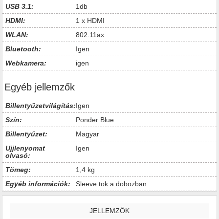
USB 3.1:
1db
HDMI:
1 x HDMI
WLAN:
802.11ax
Bluetooth:
Igen
Webkamera:
igen
Egyéb jellemzők
Billentyűzetvilágítás:
Igen
Szín:
Ponder Blue
Billentyűzet:
Magyar
Ujjlenyomat
Igen
olvasó:
Tömeg:
1,4 kg
Egyéb információk:
Sleeve tok a dobozban
JELLEMZŐK