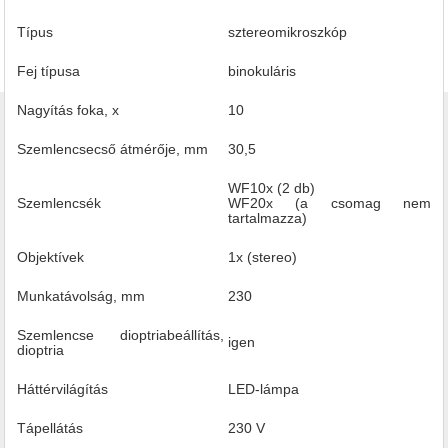
Típus
sztereomikroszkóp
Fej típusa
binokuláris
Nagyítás foka, x
10
Szemlencsecső átmérője, mm
30,5
WF10x (2 db)
Szemlencsék
WF20x (a csomag nem
tartalmazza)
Objektívek
1x (stereo)
Munkatávolság, mm
230
Szemlencse dioptriabeállítás,
igen
dioptria
Háttérvilágítás
LED-lámpa
Tápellátás
230 V