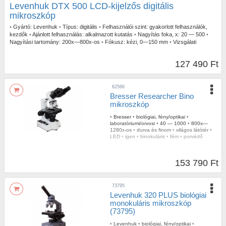
Levenhuk DTX 500 LCD-kijelzős digitális
mikroszkóp
•
Gyártó:
Levenhuk
•
Típus:
digitális
•
Felhasználói szint:
gyakorlott felhasználók,
kezdők
•
Ajánlott felhasználás:
alkalmazott kutatás
•
Nagyítás foka, x:
20 — 500
•
Nagyítási tartomány:
200x—800x-os
•
Fókusz:
kézi, 0—150 mm
•
Vizsgálati
módszer:
világos látótér
•
Megvilágítás:
LED
•
Fényerősség-szabályozás:
igen
•
Mikroszkóp fejrész típusa:
digitális képernyő / PC monitor
•
Tárgyasztal, mm:
95x98
127 490 Ft
•
Váz:
műanyag
•
Megapixel:
5 (interpolálva 12)
•
Kimenet:
USB 2.0
•
Tápellátás:
Elem / Beépített akkumulátor:
igen
62566
Bresser Researcher Bino
mikroszkóp
•
Bresser
•
biológiai, fény/optikai
•
laboratóriumi/orvosi
•
40 — 1000
•
800x—
1280x-os
•
durva és finom
•
világos látótér
•
LED
•
igen
•
binokuláris
•
fém
•
porvédő
153 790 Ft
73795
Levenhuk 320 PLUS biológiai
monokuláris mikroszkóp
(73795)
•
Levenhuk
•
biológiai, fény/optikai
•