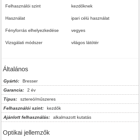
Felhasználói szint
kezdőknek
Használat
ipari célú használat
Fényforrás elhelyezkedése
vegyes
Vizsgálati módszer
világos látótér
Általános
Gyártó:
Bresser
Garancia:
2 év
Típus:
sztereó/műszeres
Felhasználói szint:
kezdők
Ajánlott felhasználás:
alkalmazott kutatás
Optikai jellemzők