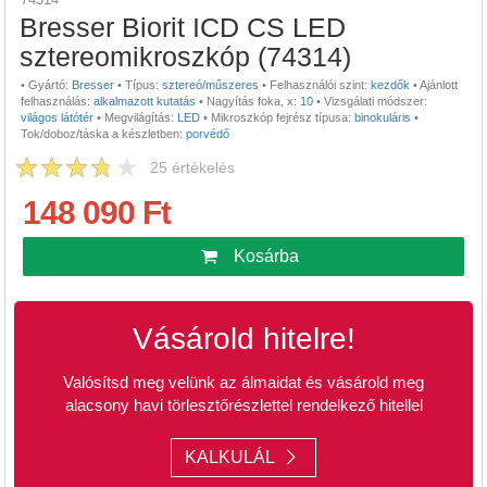
Bresser Biorit ICD CS LED
sztereomikroszkóp (74314)
•
Gyártó:
Bresser
•
Típus:
sztereó/műszeres
•
Felhasználói szint:
kezdők
•
Ajánlott
felhasználás:
alkalmazott kutatás
•
Nagyítás foka, x:
10
•
Vizsgálati módszer:
világos látótér
•
Megvilágítás:
LED
•
Mikroszkóp fejrész típusa:
binokuláris
•
Tok/doboz/táska a készletben:
porvédő
25
értékelés
148 090 Ft
Kosárba
Vásárold hitelre!
Valósítsd meg velünk az álmaidat és vásárold meg
alacsony havi törlesztőrészlettel rendelkező hitellel
KALKULÁL