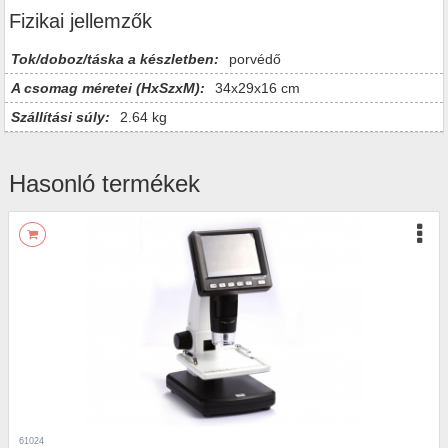
Fizikai jellemzők
Tok/doboz/táska a készletben:
porvédő
A csomag méretei (HxSzxM):
34x29x16 cm
Szállítási súly:
2.64 kg
Hasonló termékek
61024