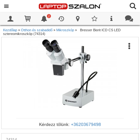
2
0
0
Kezdőlap
»
Otthon és szabadidő
»
Mikroszkóp
»
Bresser Biorit ICD CS LED
sztereomikroszkóp (74314)
Kérdezz tőlünk:
+36203679498
74314