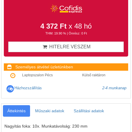
4 372 Ft
x 48 hó
THM: 19.90 % | Önrész: 0 Ft
HITELRE VESZEM
Személyes átvétel üzletünkben
Laptopszalon Pécs
Külső raktáron
Házhozszállítás
2-4 munkanap
Áttekintés
Műszaki adatok
Szállítási adatok
Nagyítás foka: 10х. Munkatávolság: 230 mm