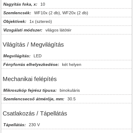
Nagyítás foka, x:
10
Szemlencsék:
WF10x (2 db), WF20x (2 db)
Objektívek:
1x (sztereó)
Vizsgálati módszer:
világos látótér
Világítás / Megvilágítás
Megvilágítás:
LED
Fényforrás elhelyezkedése:
két helyen
Mechanikai felépítés
Mikroszkóp fejrész típusa:
binokuláris
Szemlencsecső átmérője, mm:
30.5
Csatlakozás / Tápellátás
Tápellátás:
230 V