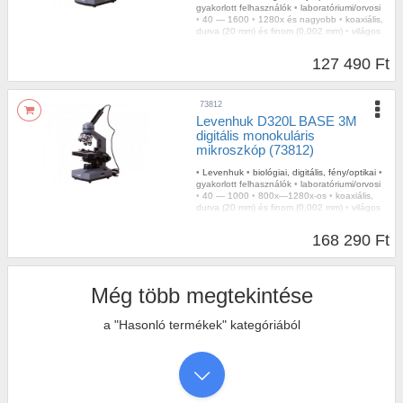
gyakorlott felhasználók
•
laboratóriumi/orvosi
•
40 — 1600
•
1280x és nagyobb
•
koaxiális,
durva (20 mm) és finom (0,002 mm)
•
világos
látótér
•
LED
•
igen
•
monokuláris
•
110x125
•
fém
•
igen
•
porvédő
127 490 Ft
73812
Levenhuk D320L BASE 3M
digitális monokuláris
mikroszkóp (73812)
•
Levenhuk
•
biológiai, digitális, fény/optikai
•
gyakorlott felhasználók
•
laboratóriumi/orvosi
•
40 — 1000
•
800x—1280x-os
•
koaxiális,
durva (20 mm) és finom (0,002 mm)
•
világos
látótér
•
halogén
•
igen
•
monokuláris
•
110x125
•
fém
•
3
•
1/2,7"
•
igen
•
USB 2.0
•
168 290 Ft
porvédő
Még több megtekintése
a "Hasonló termékek" kategóriából