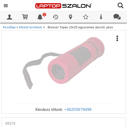
2
0
0
Kezdőlap
»
Kifutott termékek
»
Bresser Topas 10x25 egyszemes távcső, piros
Kérdezz tőlünk:
+36203679498
69374