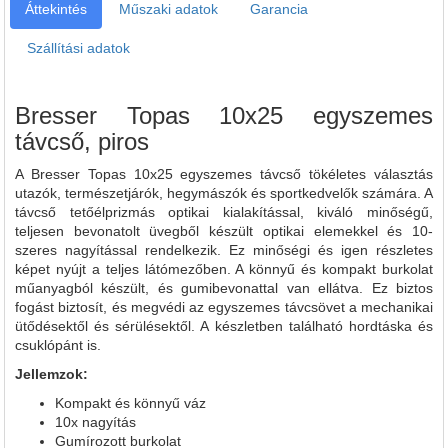
Áttekintés
Műszaki adatok
Garancia
Szállítási adatok
Bresser Topas 10x25 egyszemes
távcső, piros
A Bresser Topas 10x25 egyszemes távcső tökéletes választás
utazók, természetjárók, hegymászók és sportkedvelők számára. A
távcső tetőélprizmás optikai kialakítással, kiváló minőségű,
teljesen bevonatolt üvegből készült optikai elemekkel és 10-
szeres nagyítással rendelkezik. Ez minőségi és igen részletes
képet nyújt a teljes látómezőben. A könnyű és kompakt burkolat
műanyagból készült, és gumibevonattal van ellátva. Ez biztos
fogást biztosít, és megvédi az egyszemes távcsövet a mechanikai
ütődésektől és sérülésektől. A készletben található hordtáska és
csuklópánt is.
Jellemzok:
Kompakt és könnyű váz
10x nagyítás
Gumírozott burkolat