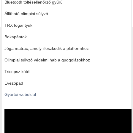
Bluetooth töltésellenőrző gyűrű
Állítható olimpiai súlyzó
TRX fogantyúk
Bokapántok
Jóga matrac, amely illeszkedik a platformhoz
Olimpiai súlyzó védelmi hab a guggolásokhoz
Tricepsz kötél
Evezőpad
Gyártói weboldal