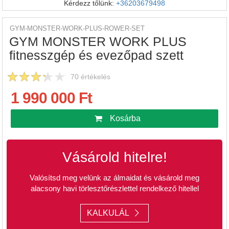
Kérdezz tőlünk:
+36203679498
GYM-MONSTER-WORK-PLUS-ROWER-SET
GYM MONSTER WORK PLUS
fitnesszgép és evezőpad szett
70
értékelés
1 990 000 Ft
Kosárba
Vásárold hitelre!
Valósítsd meg velünk az álmaidat és vásárold meg
alacsony havi törlesztőrészlettel rendelkező hitellel
KALKULÁL