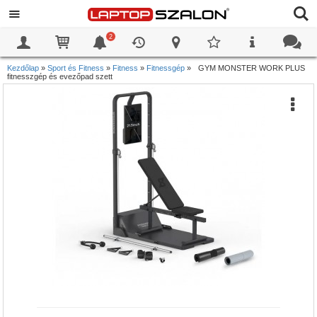
2
0
0
Kezdőlap
»
Sport és Fitness
»
Fitness
»
Fitnessgép
»
GYM MONSTER WORK PLUS
fitnesszgép és evezőpad szett