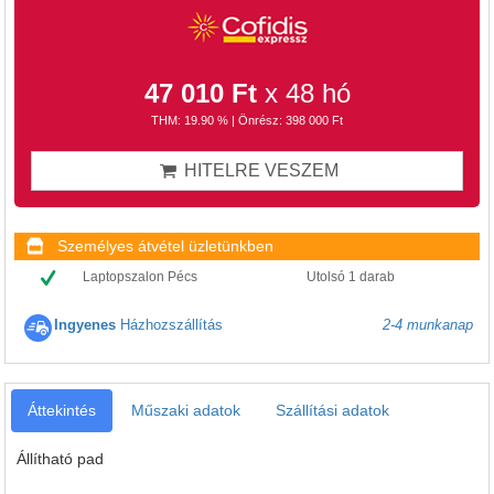
47 010 Ft
x 48 hó
THM: 19.90 % | Önrész: 398 000 Ft
HITELRE VESZEM
Személyes átvétel üzletünkben
Laptopszalon Pécs
Utolsó 1 darab
Ingyenes
Házhozszállítás
2-4 munkanap
Áttekintés
Műszaki adatok
Szállítási adatok
Állítható pad