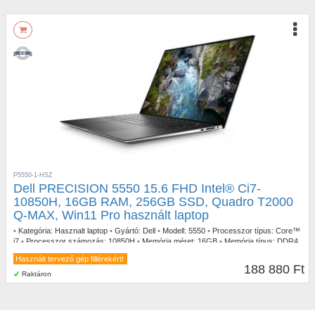
P5550-1-HSZ
Dell PRECISION 5550 15.6 FHD Intel® Ci7-
10850H, 16GB RAM, 256GB SSD, Quadro T2000
Q-MAX, Win11 Pro használt laptop
•
Kategória:
Hasznalt laptop
•
Gyártó:
Dell
•
Modell:
5550
•
Processzor típus:
Core™
i7
•
Processzor számozás:
10850H
•
Memória méret:
16GB
•
Memória típus:
DDR4
•
SSD méret:
256GB NVMe SSD
•
Kijelző méret:
15.6
•
Kijelző felbontás:
1920x1080
Használt tervező gép fillérekért!
•
Kijelző típus:
Anti-glare IPS
•
Videokártya típus:
T2000 Q-MAX
•
Tömeg:
2,4kg
•
188 880 Ft
Esztétikai állapot:
A
•
Operációs rendszer:
Windows 11 Pro
•
Garancia:
1 év
Raktáron