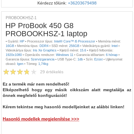
Kérdezz tőlünk:
+36203679498
PROBOOKHSZ-1
HP ProBook 450 G8
PROBOOKHSZ-1 laptop
•
Gyártó:
HP
•
Processzor típus:
Intel® Core™ i5 Processzor
•
Memória méret:
16GB
•
Memória típus:
DDR4
•
SSD méret:
256GB
•
Videókártya gyártó:
Intel
•
Videokártya típus:
Iris Xe Graphics
•
Kijelző méret:
15.6
•
Kijelző felbontás:
1920x1080
•
Operációs rendszer:
Windows 11
•
Garancia időtartam:
6 hónap
•
Garancia típusa:
Szervizgarancia
•
USB Type-C:
1db
•
Szín:
Ezüst
•
Ujjlenyomat
olvasó:
Igen
•
Tömeg:
1,74kg
29
értékelés
Ez a termék már nem rendelhető!
Elképzelhető hogy egy másik cikkszám alatt megtalálja az
önnek megfelelő konfigurációt!
Kérem tekintse meg hasonló modelljeinket az alábbi linken!
Hasonló modellek megjelenítése >>>