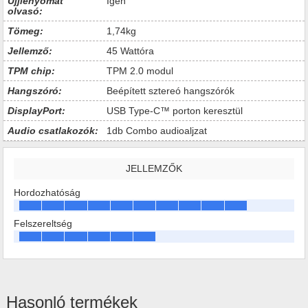
Ujjlenyomat
Igen
olvasó:
Tömeg:
1,74kg
Jellemző:
45 Wattóra
TPM chip:
TPM 2.0 modul
Hangszóró:
Beépített sztereó hangszórók
DisplayPort:
USB Type-C™ porton keresztül
Audio csatlakozók:
1db Combo audioaljzat
JELLEMZŐK
Hordozhatóság
Felszereltség
Hasonló termékek