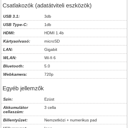
Csatlakozók (adatátviteli eszközök)
USB 3.1:
3db
USB Type-C:
1db
HDMI:
HDMI 1.4b
Kártyaolvasó:
microSD
LAN:
Gigabit
WLAN:
Wi-fi 6
Bluetooth:
5.0
Webkamera:
720p
Egyéb jellemzők
Szín:
Ezüst
Akkumulátor
3 cella
cellaszám:
Billentyűzet:
Nemzetközi + numerikus pad