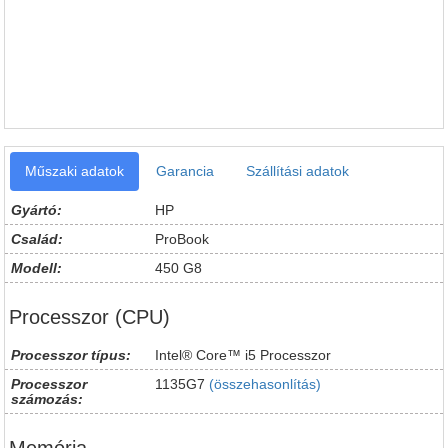
Műszaki adatok
Garancia
Szállítási adatok
Gyártó:
HP
Család:
ProBook
Modell:
450 G8
Processzor (CPU)
Processzor típus:
Intel® Core™ i5 Processzor
Processzor
1135G7
(összehasonlítás)
számozás: