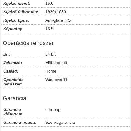
Kijelző méret:
15.6
Kijelző felbontás:
1920x1080
Kijelző típus:
Anti-glare IPS
Képarány:
16:9
Operációs rendszer
Bit:
64 bit
Jellemző:
Előtelepített
Család:
Home
Operációs
Windows 11
rendszer:
Garancia
Garancia
6 hónap
időtartam:
Garancia típusa:
Szervizgarancia