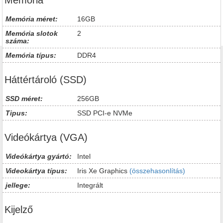
Memória
Memória méret:
16GB
Memória slotok
2
száma:
Memória típus:
DDR4
Háttértároló (SSD)
SSD méret:
256GB
Tipus:
SSD PCI-e NVMe
Videókártya (VGA)
Videókártya gyártó:
Intel
Videokártya típus:
Iris Xe Graphics
(összehasonlítás)
jellege:
Integrált
Kijelző