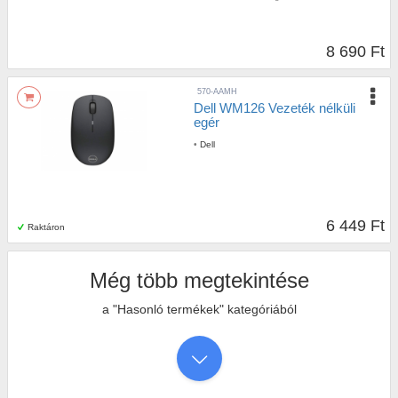
8 690 Ft
570-AAMH
Dell WM126 Vezeték nélküli
egér
•
Dell
6 449 Ft
Raktáron
Még több megtekintése
a "Hasonló termékek" kategóriából