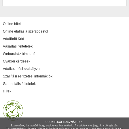
Online hitel
Online elállás a szerződéstől
Adattörlő Kód
Vásárlási feltételek
Webáruház útmutató
Gyakori kérdések
Adatkezelési szabályzat
Szállítási és fizetési információk
Garanciális feltételek
Hírek
COOKIE-KAT HASZNÁLUNK!
Szeretnénk, ha tudnád, hogy cookie-kat használunk. A cookie-k megjegyzik a böngészési
Copyright © 2026 IT Shop Kft. Minden jog fenntartva! A weboldalon feltüntetett adatok