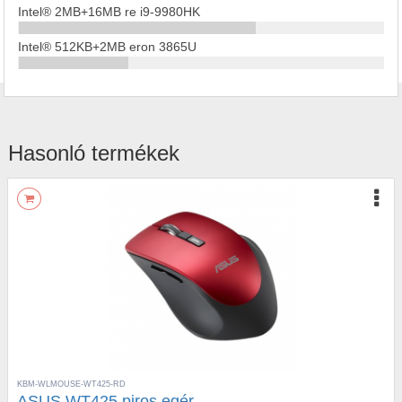
Intel® 2MB+16MB re i9-9980HK
Intel® 512KB+2MB eron 3865U
Hasonló termékek
KBM-WLMOUSE-WT425-RD
ASUS WT425 piros egér