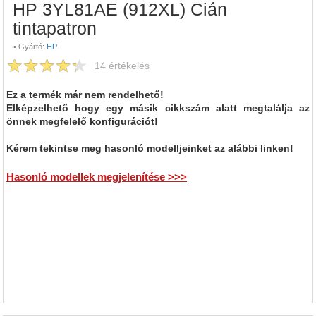
HP 3YL81AE (912XL) Cián
tintapatron
•
Gyártó:
HP
14
értékelés
Ez a termék már nem rendelhető!
Elképzelhető hogy egy másik cikkszám alatt megtalálja az
önnek megfelelő konfigurációt!
Kérem tekintse meg hasonló modelljeinket az alábbi linken!
Hasonló modellek megjelenítése >>>