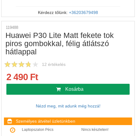
Kérdezz tőlünk:
+36203679498
119488
Huawei P30 Lite Matt fekete tok
piros gombokkal, félig átlátszó
hátlappal
12
értékelés
2 490 Ft
Kosárba
Nézd meg, mit adunk még hozzá!
Személyes átvétel üzletünkben
Laptopszalon Pécs
Nincs készleten!