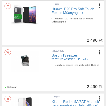
114779
Huawei P20 Pro Soft-Touch
Fekete Műanyag tok
Huawei P20 Pro Soft-Touch Fekete
Műanyag tok
2 490 Ft
2609255061
Bosch 13 részes
fémfúrókészlet, HSS-G
Bosch 13 részes fémfúrókészlet, HSS-G
2 490 Ft
Raktáron
120772
Xiaomi Redmi 9A/9AT Matt tok
piros gombokkal, félig átlátszó