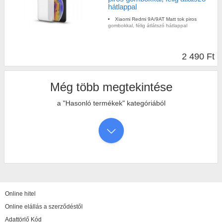
hátlappal
Xiaomi Redmi 9A/9AT Matt tok piros
gombokkal, félig átlátszó hátlappal
2 490 Ft
Még több megtekintése
a "Hasonló termékek" kategóriából
Online hitel
Online elállás a szerződéstől
Adattörlő Kód