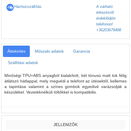
Házhozszállítás
A várható
érkezésről
érdeklődjön
telefonon!
+36203679498
Áttekintés
Műszaki adatok
Garancia
Szállítási adatok
Minőségi TPU+ABS anyagból kialakított, két tónusú matt tok félig
átlátszó hátlappal, mely megvédi a telefont az ütésektől, kellemes
a tapintása valamint a színes gombok egyedivé varázsolják a
készüléket. Vezetéknélküli töltőkkel is kompatibilis.
JELLEMZŐK