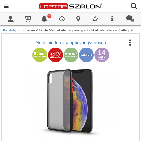
2
0
0
Kezdőlap
»
Huawei P30 Lite Matt fekete tok piros gombokkal, félig átlátszó hátlappal
Most minden laptophoz ingyenesen