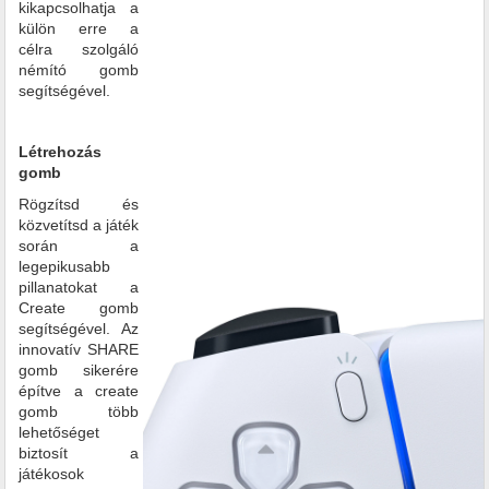
kikapcsolhatja a
külön erre a
célra szolgáló
némító gomb
segítségével.
Létrehozás
gomb
Rögzítsd és
közvetítsd a játék
során a
legepikusabb
pillanatokat a
Create gomb
segítségével. Az
innovatív SHARE
gomb sikerére
építve a create
gomb több
lehetőséget
biztosít a
játékosok