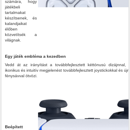
számára, hogy
játékbeli
tartalmakat
készítsenek, és
kalandjaikat
élőben
közvetítsék a
világnak.
Egy játék embléma a kezedben
Vedd át az irányítást a továbbfejlesztett kéttónusú dizájnnal,
ikonikus és intuitív megjelenést továbbfejlesztett joystickokkal és újr
fénysávval ötvözi.
Beépített