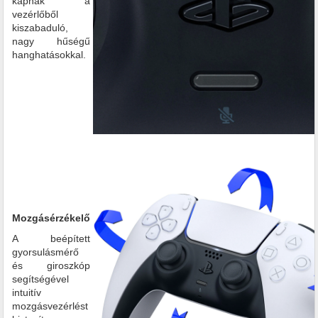
kapnak a
vezérlőből
kiszabaduló,
nagy hűségű
hanghatásokkal.
Mozgásérzékelő
A beépített
gyorsulásmérő
és giroszkóp
segítségével
intuitív
mozgásvezérlést