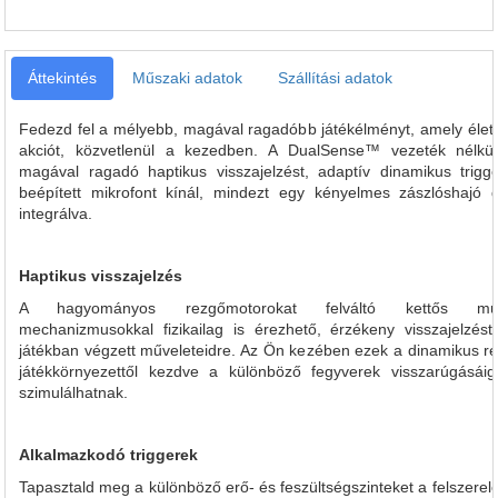
Áttekintés
Műszaki adatok
Szállítási adatok
Fedezd fel a mélyebb, magával ragadóbb játékélményt, amely életre
akciót, közvetlenül a kezedben. A DualSense™ vezeték nélkül
magával ragadó haptikus visszajelzést, adaptív dinamikus trigg
beépített mikrofont kínál, mindezt egy kényelmes zászlóshajó d
integrálva.
Haptikus visszajelzés
A hagyományos rezgőmotorokat felváltó kettős műkö
mechanizmusokkal fizikailag is érezhető, érzékeny visszajelzés
játékban végzett műveleteidre. Az Ön kezében ezek a dinamikus r
játékkörnyezettől kezdve a különböző fegyverek visszarúgásái
szimulálhatnak.
Alkalmazkodó triggerek
Tapasztald meg a különböző erő- és feszültségszinteket a felszerel