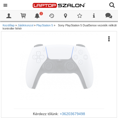
2
0
0
Kezdőlap
»
Játékkonzol
»
PlayStation 5
»
Sony PlayStation 5 DualSense vezeték nélküli
kontroller fehér
Kérdezz tőlünk:
+36203679498