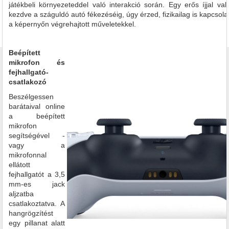
játékbeli környezeteddel való interakció során. Egy erős íjjal val
kezdve a száguldó autó fékezéséig, úgy érzed, fizikailag is kapcsola
a képernyőn végrehajtott műveletekkel.
Beépített
mikrofon és
fejhallgató-
csatlakozó
Beszélgessen
barátaival online
a beépített
mikrofon
segítségével -
vagy a
mikrofonnal
ellátott
fejhallgatót a 3,5
mm-es jack
aljzatba
csatlakoztatva. A
hangrögzítést
egy pillanat alatt