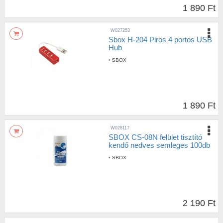
1 890 Ft
W027253
Sbox H-204 Piros 4 portos USB
Hub
•
SBOX
1 890 Ft
W028117
SBOX CS-08N felület tisztító
kendő nedves semleges 100db
•
SBOX
2 190 Ft