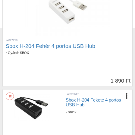
W027258
Sbox H-204 Fehér 4 portos USB Hub
•
Gyártó:
SBOX
1 890 Ft
W026617
Sbox H-204 Fekete 4 portos
USB Hub
•
SBOX