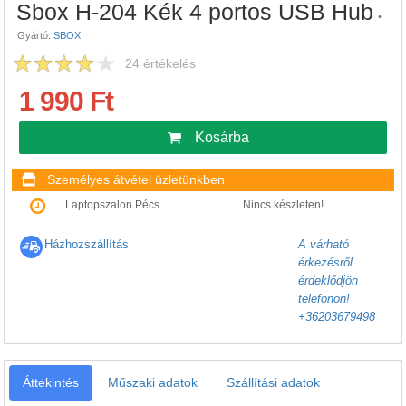
Sbox H-204 Kék 4 portos USB Hub
•
Gyártó:
SBOX
24
értékelés
1 990 Ft
Kosárba
Személyes átvétel üzletünkben
Laptopszalon Pécs
Nincs készleten!
Házhozszállítás
A várható
érkezésről
érdeklődjön
telefonon!
+36203679498
Áttekintés
Műszaki adatok
Szállítási adatok