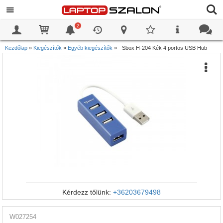
2
0
0
Kezdőlap
»
Kiegészítők
»
Egyéb kiegészítők
»
Sbox H-204 Kék 4 portos USB Hub
Kérdezz tőlünk:
+36203679498
W027254