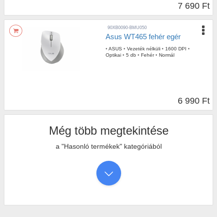
7 690 Ft
90XB0090-BMU050
Asus WT465 fehér egér
•
ASUS
•
Vezeték nélküli
•
1600 DPI
•
Optikai
•
5 db
•
Fehér
•
Normál
6 990 Ft
Még több megtekintése
a "Hasonló termékek" kategóriából