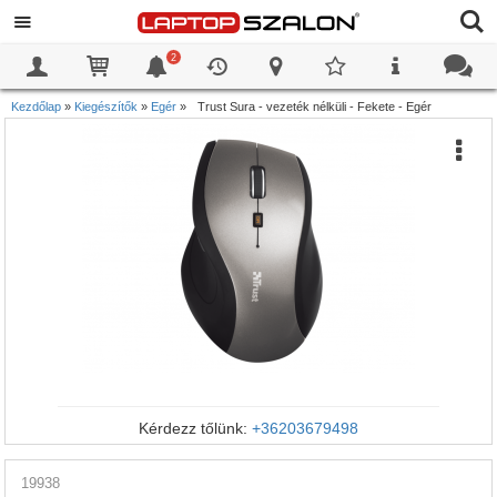
2
0
0
Kezdőlap
»
Kiegészítők
»
Egér
»
Trust Sura - vezeték nélküli - Fekete - Egér
Kérdezz tőlünk:
+36203679498
19938