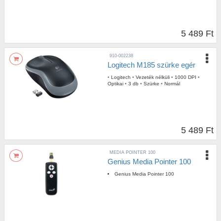
5 489 Ft
910-002238
Logitech M185 szürke egér
•
Logitech
•
Vezeték nélküli
•
1000 DPI
•
Optikai
•
3 db
•
Szürke
•
Normál
5 489 Ft
MEDIA POINTER 100
Genius Media Pointer 100
Genius Media Pointer 100