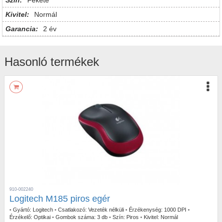
Szín:
Fekete
Kivitel:
Normál
Garancia:
2 év
Hasonló termékek
910-002240
Logitech M185 piros egér
•
Gyártó:
Logitech
•
Csatlakozó:
Vezeték nélküli
•
Érzékenység:
1000 DPI
•
Érzékelő:
Optikai
•
Gombok száma:
3 db
•
Szín:
Piros
•
Kivitel:
Normál