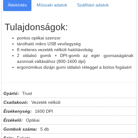
Áttekintés
Műszaki adatok
Szállítási adatok
Tulajdonságok:
pontos optikai szenzor
tárolható mikro USB vevőegység
8 méteres vezeték nélküli hatótávolság
2 oldalsó gomb + DPI-gomb az egér gyorsaságának
azonnali váltásához (800-1600 dpi)
ergonómikus dizájn gumi oldalsó réteggel a biztos fogásért
Gyártó:
Trust
Csatlakozó:
Vezeték nélküli
Érzékenység:
1600 DPI
Érzékelő:
Optikai
Gombok száma:
5 db