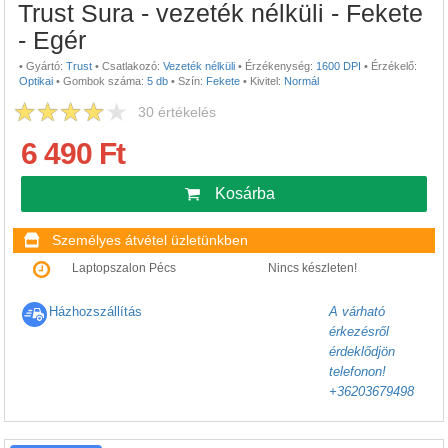
Trust Sura - vezeték nélküli - Fekete
- Egér
•
Gyártó:
Trust
•
Csatlakozó:
Vezeték nélküli
•
Érzékenység:
1600 DPI
•
Érzékelő:
Optikai
•
Gombok száma:
5 db
•
Szín:
Fekete
•
Kivitel:
Normál
30
értékelés
6 490 Ft
Kosárba
Személyes átvétel üzletünkben
Laptopszalon Pécs
Nincs készleten!
Házhozszállítás
A várható
érkezésről
érdeklődjön
telefonon!
+36203679498