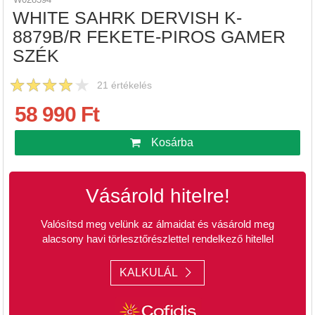
WHITE SAHRK DERVISH K-
8879B/R FEKETE-PIROS GAMER
SZÉK
21
értékelés
58 990 Ft
Kosárba
Vásárold hitelre!
Valósítsd meg velünk az álmaidat és vásárold meg
alacsony havi törlesztőrészlettel rendelkező hitellel
KALKULÁL