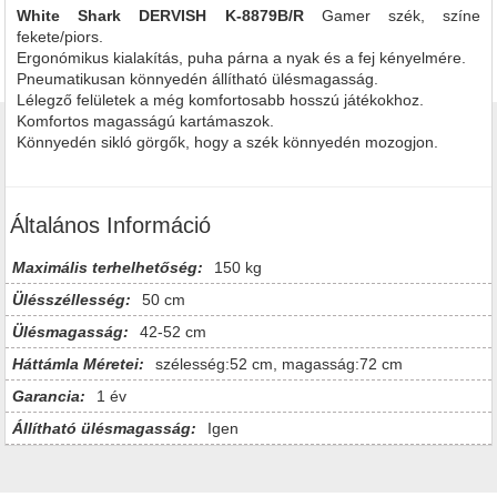
White Shark DERVISH K-8879B/R
Gamer szék, színe
fekete/piors.
Ergonómikus kialakítás, puha párna a nyak és a fej kényelmére.
Pneumatikusan könnyedén állítható ülésmagasság.
Lélegző felületek a még komfortosabb hosszú játékokhoz.
Komfortos magasságú kartámaszok.
Könnyedén sikló görgők, hogy a szék könnyedén mozogjon.
Általános Információ
Maximális terhelhetőség:
150 kg
Ülésszéllesség:
50 cm
Ülésmagasság:
42-52 cm
Háttámla Méretei:
szélesség:52 cm, magasság:72 cm
Garancia:
1 év
Állítható ülésmagasság:
Igen