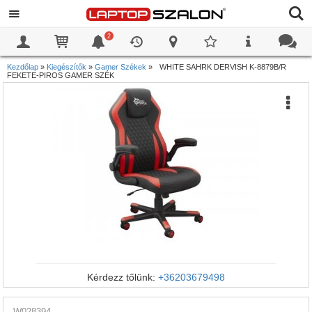
2
0
0
Kezdőlap
»
Kiegészítők
»
Gamer Székek
»
WHITE SAHRK DERVISH K-8879B/R
FEKETE-PIROS GAMER SZÉK
Kérdezz tőlünk:
+36203679498
W028394