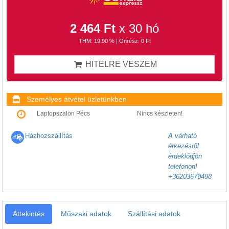
2 464 Ft
x 30 hó
THM: 19.90 % | Önrész: 0 Ft
HITELRE VESZEM
Személyes átvétel üzletünkben
Laptopszalon Pécs
Nincs készleten!
Házhozszállítás
A várható
érkezésről
érdeklődjön
telefonon!
+36203679498
Áttekintés
Műszaki adatok
Szállítási adatok